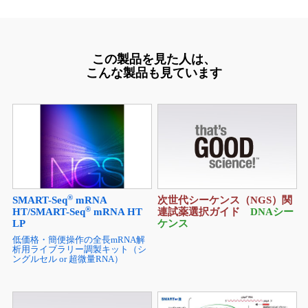
この製品を見た人は、
こんな製品も見ています
®
SMART-Seq
mRNA
次世代シーケンス（NGS）関
®
HT/SMART-Seq
mRNA HT
連試薬選択ガイド
DNAシー
LP
ケンス
低価格・簡便操作の全長mRNA解
析用ライブラリー調製キット（シ
ングルセル or 超微量RNA）