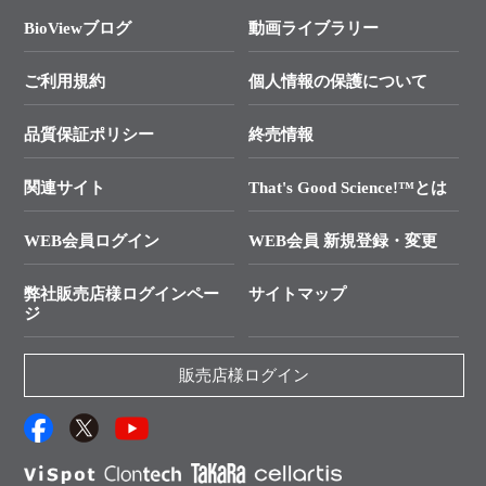
遺伝子による検査のススメ
総合お問い合わせ
BioViewブログ
動画ライブラリー
終売製品のお知らせ
幹細胞・再生医療研究ガイド
├ テクニカルサポート 技術相談室
価格改定のご案内
ご利用規約
個人情報の保護について
クローニング実験ガイド
├ リアルタイムPCRサポートライン
学会展示・セミナーのご案内
SMARTer NGSポータルサイト
品質保証ポリシー
終売情報
├ 実験コンシェルジュ
技術セミナーのご案内
In-Fusion Cloning
├ 受託サービスお問い合わせ
プライマー設計
関連サイト
That's Good Science!™とは
タカラバイオ発表文献
└ カスタム製造お問い合わせ
Cut-Site Navigator
WEB会員ログイン
WEB会員 新規登録・変更
制限酵素切断サイトの検索
資料請求 試薬関連
ユーザーズボイス集
弊社販売店様ログインペー
サイトマップ
資料請求 機器関連
ジ
エピジェネティクス実験ガイド
資料請求 受託関連
RNAi実験のススメ
資料請求 核酸抽出・精製カタログ
販売店様ログイン
抗体検索サイト
サンプル請求一覧
ダウンロードサービス