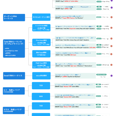
実験ガイド
リアルタイムPCR実験ガイド
遺伝子検査ガイド（食品・水質・家畜他）
NGSポータルサイト
幹細胞・再生医療研究ガイド
クローニング実験ガイド
細胞選択ガイド
エピジェネティクス実験ガイド
RNAi実験ガイド
アプリケーションノート
プロトコール集