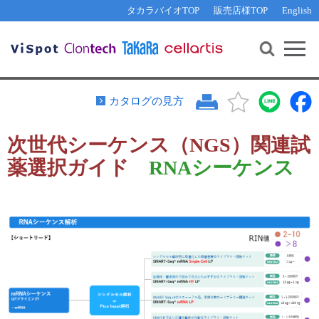
その他 ライセンスに関するご相談
機能解析・サイレンシング
資料請求
お問い合わせ
WEB会員登録
タカラバイオTOP
販売店様TOP
English
遺伝子組換え生物該当製品
Q&A
RNA合成・cDNA合成・クローニング
研究支援ツール
資料請求
制限酵素・電気泳動
Cut-Site Navigator 
制限酵素切断サイトの検索
サンプル請求
抗体・ELISA
カタログの見方
In-Fusion Cloning プライマー設計
核酸抽出・精製・標識
次世代シーケンス（NGS）関連試
抗体検索サイト
PCR・等温増幅
薬選択ガイド
RNAシーケンス
リアルタイムPCR
（インターカレーター法）
リアルタイムPCR（qPCR）
プライマー検索・注文
装置・ソフトウェア
リアルタイムPCR
（プローブ法）
プライマー・プローブ検索・注文
サンプル請求
機器ソフトウェア・ベクター配列ダウンロード
テクニカルサポートライン
ラーニングセンター