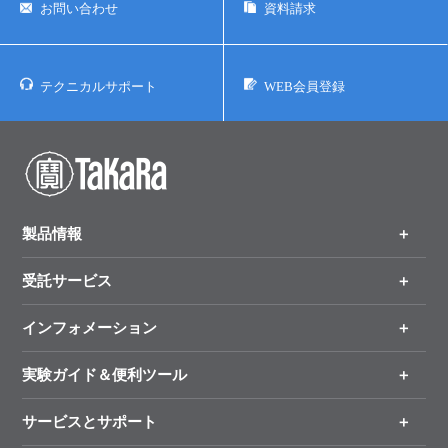
お問い合わせ
資料請求
テクニカルサポート
WEB会員登録
製品情報
受託サービス
製品一覧
（分野、カテゴリーから探す）
インフォメーション
オンライン注文
手法から製品を探す
新製品情報
実験ガイド＆便利ツール
キャンペーン
各種ご案内
サービスとサポート
リアルタイムPCR実験のススメ
タカラバイオ各種会員募集のお知らせ