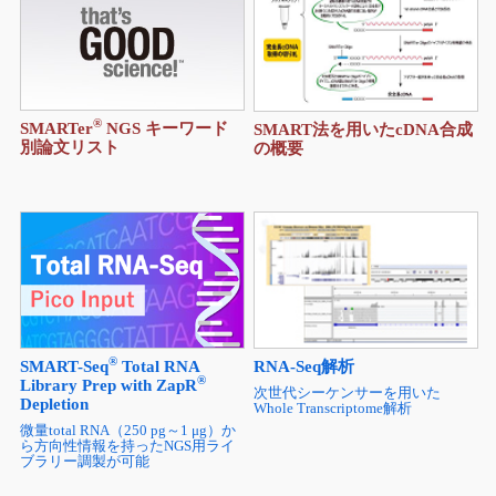
®
SMARTer
NGS キーワード
SMART法を用いたcDNA合成
別論文リスト
の概要
®
SMART-Seq
Total RNA
RNA-Seq解析
®
Library Prep with ZapR
次世代シーケンサーを用いた
Depletion
Whole Transcriptome解析
微量total RNA（250 pg～1 μg）か
ら方向性情報を持ったNGS用ライ
ブラリー調製が可能