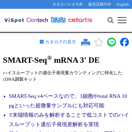
その他 ライセンスに関するご相談
機能解析・サイレンシング
資料請求
お問い合わせ
WEB会員登録
タカラバイオTOP
販売店様TOP
English
遺伝子組換え生物該当製品
Q&A
RNA合成・cDNA合成・クローニング
研究支援ツール
資料請求
制限酵素・電気泳動
Cut-Site Navigator 
制限酵素切断サイトの検索
サンプル請求
抗体・ELISA
カタログの見方
In-Fusion Cloning プライマー設計
核酸抽出・精製・標識
®
SMART-Seq
mRNA 3' DE
抗体検索サイト
PCR・等温増幅
リアルタイムPCR
（インターカレーター法）
ハイスループットの遺伝子発現量カウンティングに特化した
リアルタイムPCR（qPCR）
プライマー検索・注文
cDNA調製キット
装置・ソフトウェア
リアルタイムPCR
（プローブ法）
プライマー・プローブ検索・注文
SMART-Seq v4ベースなので、1細胞やtotal RNA 10
サンプル請求
pgといった超微量サンプルにも対応可能
機器ソフトウェア・ベクター配列ダウンロード
テクニカルサポートライン
3'末端情報のみを解析することで低コストでのハイ
ラーニングセンター
スループット遺伝子発現差解析を実現