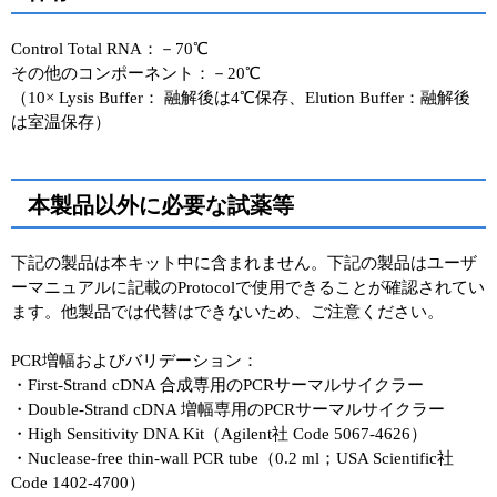
Control Total RNA：－70℃
その他のコンポーネント：－20℃
（10× Lysis Buffer： 融解後は4℃保存、Elution Buffer：融解後
は室温保存）
本製品以外に必要な試薬等
下記の製品は本キット中に含まれません。下記の製品はユーザ
ーマニュアルに記載のProtocolで使用できることが確認されてい
ます。他製品では代替はできないため、ご注意ください。
PCR増幅およびバリデーション：
・First-Strand cDNA 合成専用のPCRサーマルサイクラー
・Double-Strand cDNA 増幅専用のPCRサーマルサイクラー
・High Sensitivity DNA Kit（Agilent社 Code 5067-4626）
・Nuclease-free thin-wall PCR tube（0.2 ml；USA Scientific社
Code 1402-4700）