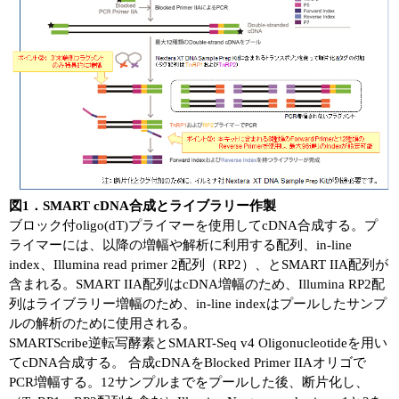
図1．SMART cDNA合成とライブラリー作製
ブロック付oligo(dT)プライマーを使用してcDNA合成する。プ
ライマーには、以降の増幅や解析に利用する配列、in-line
index、Illumina read primer 2配列（RP2）、とSMART IIA配列が
含まれる。SMART IIA配列はcDNA増幅のため、Illumina RP2配
列はライブラリー増幅のため、in-line indexはプールしたサンプ
ルの解析のために使用される。
SMARTScribe逆転写酵素とSMART-Seq v4 Oligonucleotideを用い
てcDNA合成する。 合成cDNAをBlocked Primer IIAオリゴで
PCR増幅する。12サンプルまでをプールした後、断片化し、