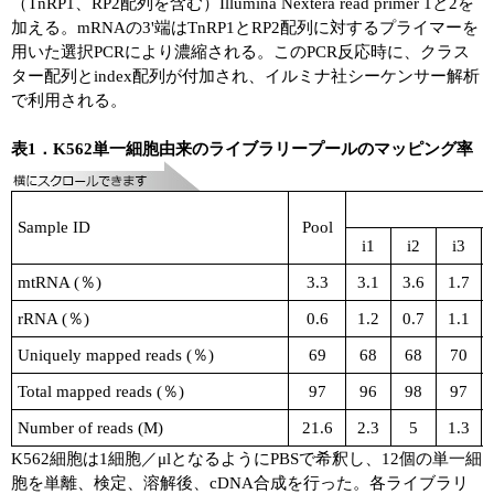
（TnRP1、RP2配列を含む）Illumina Nextera read primer 1と2を
加える。mRNAの3'端はTnRP1とRP2配列に対するプライマーを
用いた選択PCRにより濃縮される。このPCR反応時に、クラス
ター配列とindex配列が付加され、イルミナ社シーケンサー解析
で利用される。
表1．K562単一細胞由来のライブラリープールのマッピング率
Sample ID
Pool
i1
i2
i3
mtRNA (％)
3.3
3.1
3.6
1.7
rRNA (％)
0.6
1.2
0.7
1.1
Uniquely mapped reads (％)
69
68
68
70
Total mapped reads (％)
97
96
98
97
Number of reads (M)
21.6
2.3
5
1.3
K562細胞は1細胞／μlとなるようにPBSで希釈し、12個の単一細
胞を単離、検定、溶解後、cDNA合成を行った。各ライブラリ