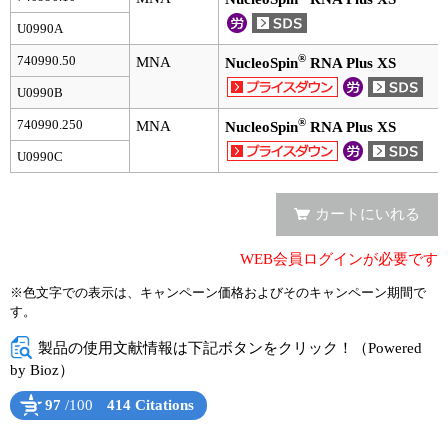
U0990A
ユーザーズボイス集
®
740990.50
MNA
NucleoSpin
RNA Plus XS
動画ライブラリー
U0990B
Q&A
®
740990.250
MNA
NucleoSpin
RNA Plus XS
U0990C
カートにいれる
WEB会員ログインが必要です
※色文字での表示は、キャンペーン価格およびそのキャンペーン期間で
す。
製品の使用文献情報は下記ボタンをクリック！（Powered
by Bioz）
97
/100
414 Citations
Powered by Bioz
See more details on Bioz