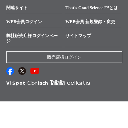
学会展示・セミナーのご案内
SMARTer NGSポータルサイト
品質保証ポリシー
終売情報
├ 実験コンシェルジュ
技術セミナーのご案内
In-Fusion Cloning
├ 受託サービスお問い合わせ
プライマー設計
関連サイト
That's Good Science!™とは
タカラバイオ発表文献
└ カスタム製造お問い合わせ
Cut-Site Navigator
WEB会員ログイン
WEB会員 新規登録・変更
制限酵素切断サイトの検索
資料請求 試薬関連
ユーザーズボイス集
弊社販売店様ログインペー
サイトマップ
資料請求 機器関連
ジ
エピジェネティクス実験ガイド
資料請求 受託関連
RNAi実験のススメ
資料請求 核酸抽出・精製カタログ
販売店様ログイン
抗体検索サイト
サンプル請求一覧
ダウンロードサービス
アプリケーションノート
（旧アプリの部屋）
プロトコール集
Q&A