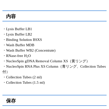
内容
・Lysis Buffer LB1
・Lysis Buffer LB2
・Binding Solution BSXS
・Wash Buffer MDB
・Wash Buffer WB2 (Concentrate)
・RNase-free H
O
2
・NucleoSpin gDNA Removal Column XS（黄リング）
・NucleoSpin RNA Plus XS Column（青リング、Collection Tubes
付）
・Collection Tubes (2 ml)
・Collection Tubes (1.5 ml)
保存