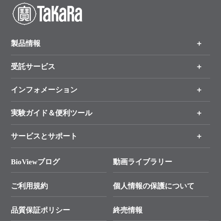
製品情報
受託サービス
製品一覧
（分野、カテゴリーから探す）
インフォメーション
オンライン注文
手法から製品を探す
新製品情報
実験ガイド＆便利ツール
キャンペーン
各種ご案内
サービスとサポート
リアルタイムPCR実験のススメ
タカラバイオ各種会員募集のお知らせ
遺伝子による検査のススメ
総合お問い合わせ
BioViewブログ
動画ライブラリー
終売製品のお知らせ
幹細胞・再生医療研究ガイド
├ テクニカルサポート 技術相談室
価格改定のご案内
ご利用規約
個人情報の保護について
クローニング実験ガイド
├ リアルタイムPCRサポートライン