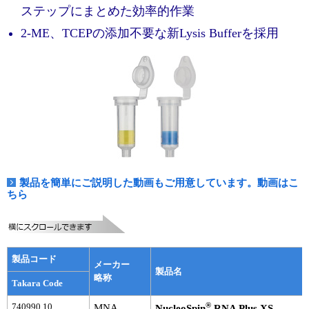
実験ガイド
ステップにまとめた効率的作業
リアルタイムPCR実験ガイド
2-ME、TCEPの添加不要な新Lysis Bufferを採用
遺伝子検査ガイド（食品・水質・家畜他）
NGSポータルサイト
幹細胞・再生医療研究ガイド
クローニング実験ガイド
細胞選択ガイド
製品を簡単にご説明した動画もご用意しています。動画はこ
ちら
エピジェネティクス実験ガイド
RNAi実験ガイド
製品コード
メーカー
製品名
アプリケーションノート
略称
Takara Code
プロトコール集
®
740990.10
MNA
NucleoSpin
RNA Plus XS