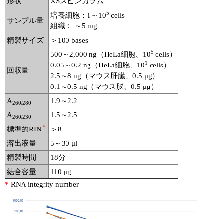
形状
XSスピンカラム
5
培養細胞：1～10
cells
サンプル量
組織： ～5 mg
精製サイズ
＞100 bases
5
500～2,000 ng（HeLa細胞、10
cells）
1
0.05～0.2 ng（HeLa細胞、10
cells）
回収量
2.5～8 ng（マウス肝臓、0.5 μg）
0.1～0.5 ng（マウス脳、0.5 μg）
A
1.9～2.2
260/280
A
1.5～2.5
260/230
＊
標準的RIN
＞8
溶出液量
5～30 μl
精製時間
18分
結合容量
110 μg
*
RNA integrity number