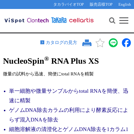
その他 ライセンスに関するご相談
機能解析・サイレンシング
資料請求
お問い合わせ
WEB会員登録
タカラバイオTOP
販売店様TOP
English
遺伝子組換え生物該当製品
Q&A
RNA合成・cDNA合成・クローニング
研究支援ツール
資料請求
制限酵素・電気泳動
Cut-Site Navigator 
制限酵素切断サイトの検索
サンプル請求
抗体・ELISA
カタログの見方
In-Fusion Cloning プライマー設計
核酸抽出・精製・標識
®
NucleoSpin
RNA Plus XS
抗体検索サイト
PCR・等温増幅
リアルタイムPCR
（インターカレーター法）
微量の試料から迅速、簡便にtotal RNAを精製
リアルタイムPCR（qPCR）
プライマー検索・注文
装置・ソフトウェア
単一細胞や微量サンプルからtotal RNAを簡便、迅
リアルタイムPCR
（プローブ法）
プライマー・プローブ検索・注文
サンプル請求
速に精製
ゲノムDNA除去カラムの利用により酵素反応によ
機器ソフトウェア・ベクター配列ダウンロード
テクニカルサポートライン
らず混入DNAを除去
ラーニングセンター
細胞溶解液の清澄化とゲノムDNA除去を1カラム1