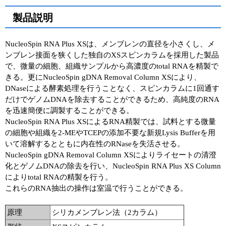
製品説明
NucleoSpin RNA Plus XSは、メンブレンの直径を小さくし、メ
ンブレン接面を狭くした独自のXSスピンカラムを採用した製品
で、微量の細胞、組織サンプルから高濃度のtotal RNAを精製で
きる。更にNucleoSpin gDNA Removal Column XSにより、
DNaseによる酵素処理を行うことなく、スピンカラムに1回通す
だけでゲノムDNAを除去することができるため、高純度のRNA
を迅速簡便に調製することができる。
NucleoSpin RNA Plus XSによるRNA精製では、試料とする微量
の細胞や組織を2-MEやTCEPの添加不要な新規Lysis Bufferを用
いて溶解するとともに内在性のRNaseを失活させる。
NucleoSpin gDNA Removal Column XSによりライセートの清澄
化とゲノムDNAの除去を行い、NucleoSpin RNA Plus XS Column
によりtotal RNAの精製を行う。
これらのRNA抽出の操作は室温で行うことができる。
原理
シリカメンブレン法（2カラム）