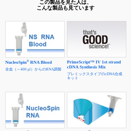
この製品を見た人は、
こんな製品も見ています
®
PrimeScript™ IV 1st strand
NucleoSpin
RNA Blood
cDNA Synthesis Mix
全血（～400 μl）からのRNA調製
プレミックスタイプのcDNA合成
キット