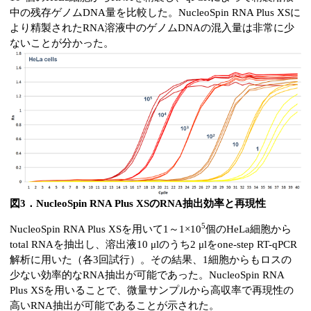
中の残存ゲノムDNA量を比較した。NucleoSpin RNA Plus XSに
より精製されたRNA溶液中のゲノムDNAの混入量は非常に少
ないことが分かった。
図3．NucleoSpin RNA Plus XSのRNA抽出効率と再現性
5
NucleoSpin RNA Plus XSを用いて1～1×10
個のHeLa細胞から
total RNAを抽出し、溶出液10 μlのうち2 μlをone-step RT-qPCR
解析に用いた（各3回試行）。その結果、1細胞からもロスの
少ない効率的なRNA抽出が可能であった。NucleoSpin RNA
Plus XSを用いることで、微量サンプルから高収率で再現性の
高いRNA抽出が可能であることが示された。