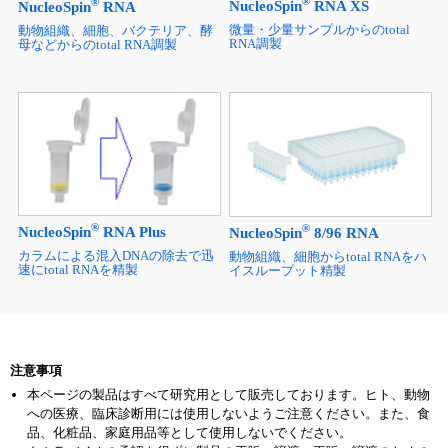
®
®
NucleoSpin
RNA XS
NucleoSpin
RNA
微量・少量サンプルからのtotal
動物組織、細胞、バクテリア、酵
RNA調製
母などからのtotal RNA調製
®
®
NucleoSpin
RNA Plus
NucleoSpin
8/96 RNA
カラムによる混入DNAの除去で迅
動物組織、細胞からtotal RNAをハ
速にtotal RNAを精製
イスループット精製
注意事項
本ページの製品はすべて研究用として販売しております。ヒト、動物