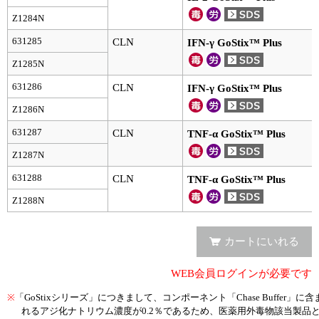
Z1284N
ユーザーズボイス集
631285
CLN
IFN-γ GoStix™ Plus
動画ライブラリー
Z1285N
631286
Q&A
CLN
IFN-γ GoStix™ Plus
Z1286N
631287
CLN
TNF-α GoStix™ Plus
Z1287N
631288
CLN
TNF-α GoStix™ Plus
Z1288N
カートにいれる
WEB会員ログインが必要です
※
「GoStixシリーズ」につきまして、コンポーネント「Chase Buffer」に含
れるアジ化ナトリウム濃度が0.2％であるため、医薬用外毒物該当製品