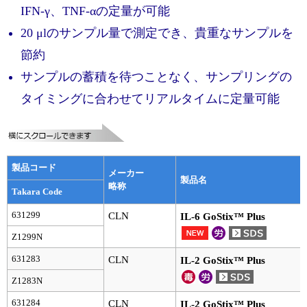
実験ガイド
IFN-γ、TNF-αの定量が可能
リアルタイムPCR実験ガイド
20 μlのサンプル量で測定でき、貴重なサンプルを
節約
遺伝子検査ガイド（食品・水質・家畜他）
サンプルの蓄積を待つことなく、サンプリングの
NGSポータルサイト
タイミングに合わせてリアルタイムに定量可能
幹細胞・再生医療研究ガイド
クローニング実験ガイド
製品コード
メーカー
細胞選択ガイド
製品名
略称
Takara Code
エピジェネティクス実験ガイド
631299
CLN
IL-6 GoStix™ Plus
Z1299N
RNAi実験ガイド
631283
CLN
IL-2 GoStix™ Plus
アプリケーションノート
Z1283N
プロトコール集
631284
CLN
IL-2 GoStix™ Plus