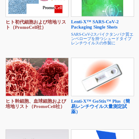
Lenti-X™ SARS-CoV-2
ヒト初代細胞および培地リス
Packaging Single Shots
ト（PromoCell社）
SARS-CoV-2スパイクタンパク質エ
ンベロープを持つシュードタイプ
レンチウイルスの作製に
ヒト幹細胞、血球細胞および
Lenti-X™ GoStix™ Plus（簡
培地リスト（PromoCell社）
易レンチウイルス量測定試
薬）