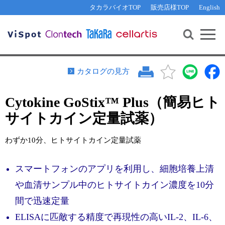
その他 ライセンスに関するご相談
機能解析・サイレンシング
資料請求
お問い合わせ
WEB会員登録
タカラバイオTOP
販売店様TOP
English
遺伝子組換え生物該当製品
Q&A
RNA合成・cDNA合成・クローニング
研究支援ツール
資料請求
制限酵素・電気泳動
Cut-Site Navigator 
制限酵素切断サイトの検索
サンプル請求
抗体・ELISA
カタログの見方
In-Fusion Cloning プライマー設計
核酸抽出・精製・標識
Cytokine GoStix™ Plus（簡易ヒト
抗体検索サイト
PCR・等温増幅
サイトカイン定量試薬）
リアルタイムPCR
（インターカレーター法）
リアルタイムPCR（qPCR）
プライマー検索・注文
わずか10分、ヒトサイトカイン定量試薬
装置・ソフトウェア
リアルタイムPCR
（プローブ法）
プライマー・プローブ検索・注文
サンプル請求
スマートフォンのアプリを利用し、細胞培養上清
や血清サンプル中のヒトサイトカイン濃度を10分
機器ソフトウェア・ベクター配列ダウンロード
テクニカルサポートライン
間で迅速定量
ラーニングセンター
ELISAに匹敵する精度で再現性の高いIL-2、IL-6、