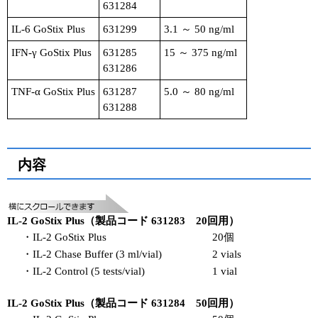
631284
IL-6 GoStix Plus
631299
3.1 ～ 50 ng/ml
IFN-γ GoStix Plus
631285
15 ～ 375 ng/ml
631286
TNF-α GoStix Plus
631287
5.0 ～ 80 ng/ml
631288
内容
IL-2 GoStix Plus（製品コード 631283 20回用）
・IL-2 GoStix Plus
20個
・IL-2 Chase Buffer (3 ml/vial)
2 vials
・IL-2 Control (5 tests/vial)
1 vial
IL-2 GoStix Plus（製品コード 631284 50回用）