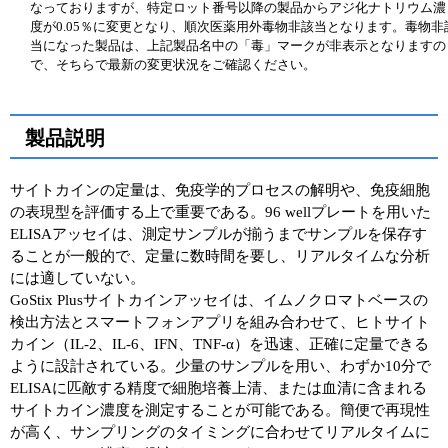
なっておりますが、特定ロット番号以降の製品からアジ化ナトリウム濃
度が0.05％に変更となり、順次医薬用外毒物非該当となります。毒物非
当になった製品は、上記製品名中の「毒」マークが非表示となりますの
で、そちらで最新の変更状況をご確認ください。
製品説明
サイトカインの定量は、免疫学的プロセスの解明や、免疫細胞
の表現型を評価する上で重要である。96 wellプレートを用いた
ELISAアッセイは、測定サンプルが揃うまでサンプルを保存す
ることが一般的で、定量に数時間を要し、リアルタイムな分析
には適していない。
GoStix Plusサイトカインアッセイは、イムノクロマトベースの
検出方法とスマートフォンアプリを組み合わせて、ヒトサイト
カイン（IL-2、IL-6、IFN、TNF-α）を迅速、正確に定量できる
ように設計されている。少量のサンプルを用い、わずか10分で
ELISAに匹敵する精度で細胞培養上清、または血清に含まれる
サイトカイン濃度を測定することが可能である。簡便で再現性
が高く、サンプリングのタイミングに合わせてリアルタイムに