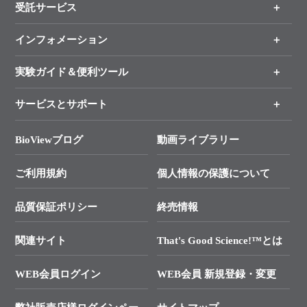
受託サービス
製品一覧
（分野、カテゴリーから探す）
インフォメーション
オンライン注文
手法から製品を探す
新製品情報
実験ガイド＆便利ツール
キャンペーン
各種ご案内
サービスとサポート
リアルタイムPCR実験のススメ
タカラバイオ各種会員募集のお知らせ
遺伝子による検査のススメ
総合お問い合わせ
BioViewブログ
動画ライブラリー
終売製品のお知らせ
幹細胞・再生医療研究ガイド
├ テクニカルサポート 技術相談室
価格改定のご案内
ご利用規約
個人情報の保護について
クローニング実験ガイド
├ リアルタイムPCRサポートライン
学会展示・セミナーのご案内
SMARTer NGSポータルサイト
品質保証ポリシー
終売情報
├ 実験コンシェルジュ
技術セミナーのご案内
In-Fusion Cloning
├ 受託サービスお問い合わせ
プライマー設計
関連サイト
That's Good Science!™とは
タカラバイオ発表文献
└ カスタム製造お問い合わせ
Cut-Site Navigator
WEB会員ログイン
WEB会員 新規登録・変更
制限酵素切断サイトの検索
資料請求 試薬関連
ユーザーズボイス集