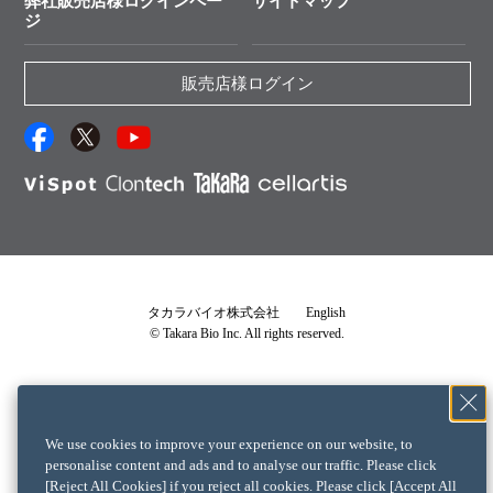
弊社販売店様ログインペー
サイトマップ
資料請求 機器関連
ジ
エピジェネティクス実験ガイド
資料請求 受託関連
RNAi実験のススメ
資料請求 核酸抽出・精製カタログ
販売店様ログイン
抗体検索サイト
サンプル請求一覧
ダウンロードサービス
アプリケーションノート
（旧アプリの部屋）
プロトコール集
Q&A
タカラバイオ株式会社
English
© Takara Bio Inc. All rights reserved.
説明書・CoA・SDSを探す
タカラバイオライセンス確認書
└ 確認書が必要な製品一覧
We use cookies to improve your experience on our website, to
クロンテックライセンス確認書
personalise content and ads and to analyse our traffic. Please click
[Reject All Cookies] if you reject all cookies. Please click [Accept All