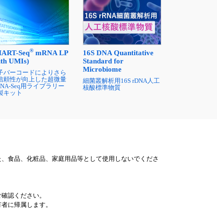
®
ART-Seq
mRNA LP
16S DNA Quantitative
ith UMIs)
Standard for
Microbiome
子バーコードによりさら
信頼性が向上した超微量
細菌叢解析用16S rDNA人工
RNA-Seq用ライブラリー
核酸標準物質
製キット
た、食品、化粧品、家庭用品等として使用しないでくださ
ご確認ください。
有者に帰属します。