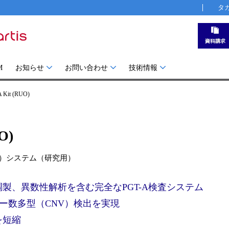
タ
M
お知らせ
お問い合わせ
技術情報
 Kit (RUO)
O)
A）システム（研究用）
製、異数性解析を含む完全なPGT-A検査システム
ー数多型（CNV）検出を実現
を短縮