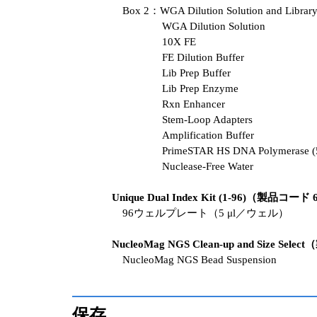
Box 2：WGA Dilution Solution and Library 
WGA Dilution Solution
10X FE
FE Dilution Buffer
Lib Prep Buffer
Lib Prep Enzyme
Rxn Enhancer
Stem-Loop Adapters
Amplification Buffer
PrimeSTAR HS DNA Polymerase (5
Nuclease-Free Water
Unique Dual Index Kit (1-96)（製品コード 
96ウェルプレート（5 μl／ウェル）
NucleoMag NGS Clean-up and Size Sel
NucleoMag NGS Bead Suspension
保存