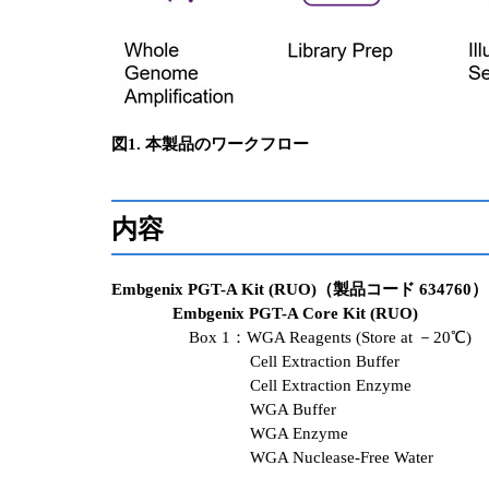
図1. 本製品のワークフロー
内容
Embgenix PGT-A Kit (RUO)（製品コード 634760）
Embgenix PGT-A Core Kit (RUO)
Box 1：WGA Reagents (Store at －20℃)
Cell Extraction Buffer
Cell Extraction Enzyme
WGA Buffer
WGA Enzyme
WGA Nuclease-Free Water