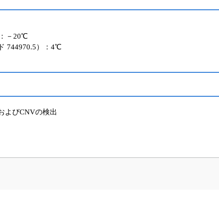
2）：－20℃
コード 744970.5）：4℃
およびCNVの検出