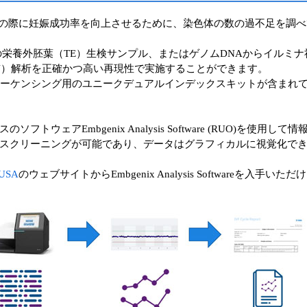
受精の際に妊娠成功率を向上させるために、染色体の数の過不足を調
0 cellの栄養外胚葉（TE）生検サンプル、またはゲノムDNAから
V）解析を正確かつ高い再現性で実施することができます。
シーケンシング用のユニークデュアルインデックスキットが含まれ
ウェアEmbgenix Analysis Software (RUO)を使
スクリーニングが可能であり、データはグラフィカルに視覚化でき
 USA
のウェブサイトからEmbgenix Analysis Softwareを入手いた