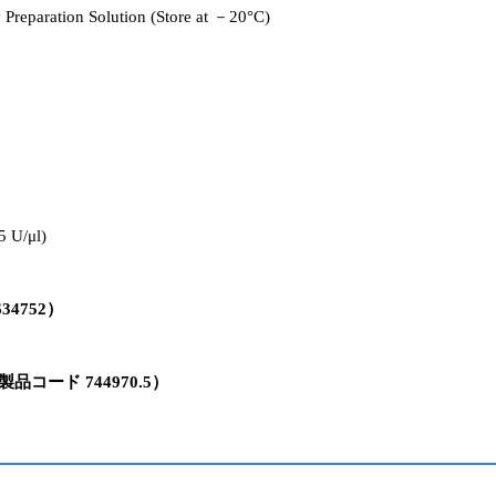
Preparation Solution (Store at －20°C)
 U/μl)
634752）
ect（製品コード 744970.5）