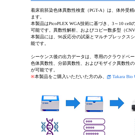
着床前胚染色体異数性検査（PGT-A）は、体外
ます。
本製品はPicoPLEX WGA技術に基づき、3～1
可能です。異数性解析、およびコピー数多型（CN
本製品には、96反応分の試薬とマルチプレックス
能です。
シーケンス後の出力データは、専用のクラウドベースのソフト
色体異数性、分節異数性、およびモザイク異数性の
が可能です。
※
本製品をご購入いただいた方のみ、
Takara Bio