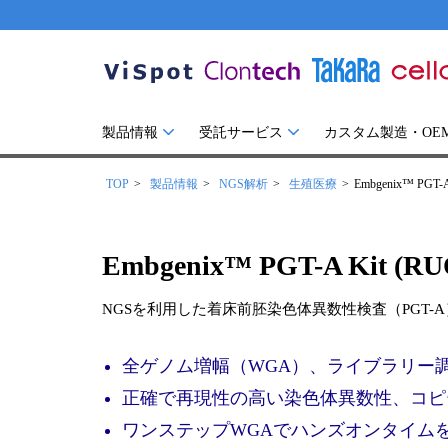
製品情報
受託サービス
カスタム製造・OE
TOP
製品情報
NGS解析
生殖医療
Embgenix™ PGT-A
Embgenix™ PGT-A Kit (RU
NGSを利用した着床前胚染色体異数性検査（PGT-
全ゲノム増幅（WGA）、ライブラリー調
正確で再現性の高い染色体異数性、コピ
ワンステップWGAでハンズオンタイム