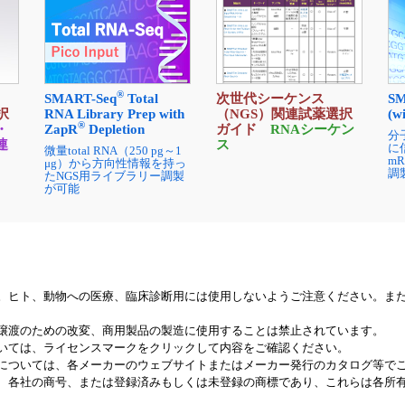
®
SMART-Seq
Total
SM
次世代シーケンス
択
RNA Library Prep with
(w
（NGS）関連試薬選択
®
・
ZapR
Depletion
ガイド
RNAシーケン
分
連
ス
に
微量total RNA（250 pg～1
m
μg）から方向性情報を持っ
調
たNGS用ライブラリー調製
が可能
。ヒト、動物への医療、臨床診断用には使用しないようご注意ください。ま
譲渡のための改変、商用製品の製造に使用することは禁止されています。
いては、ライセンスマークをクリックして内容をご確認ください。
については、各メーカーのウェブサイトまたはメーカー発行のカタログ等で
、各社の商号、または登録済みもしくは未登録の商標であり、これらは各所