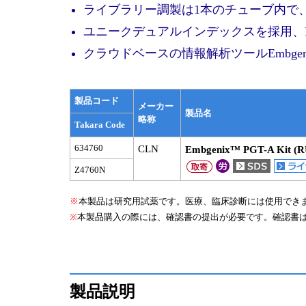
ライブラリー調製は1本のチューブ内で
ユニークデュアルインデックスを採用、MiSeq
クラウドベースの情報解析ツールEmbgenix An
製品コード
メーカー
製品名
略称
Takara Code
634760
CLN
Embgenix™ PGT-A Kit (
Z4760N
※
本製品は研究用試薬です。医療、臨床診断には使用でき
※
本製品購入の際には、確認書の提出が必要です。確認書
製品説明