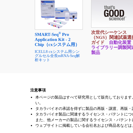
次世代シーケンス
®
SMART-Seq
Pro
（NGS）関連試薬選
Application Kit - 2
ガイド
自動化装置
Chip（cxシステム用）
ライブラリー調製関
ICELL8 cxシステム用シン
製品
グルセル全長mRNA-Seq解
析キット
注意事項
本ページの製品はすべて研究用として販売しております
い。
タカラバイオの承認を得ずに製品の再販・譲渡、再販・
タカラバイオ製品に関連するライセンス・パテントにつ
また、他メーカーの製品に関するライセンス・パテント
ウェブサイトに掲載している会社名および商品名などは