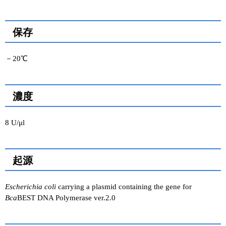
保存
－20℃
濃度
8 U/μl
起源
Escherichia coli
carrying a plasmid containing the gene for
Bca
BEST DNA Polymerase ver.2.0