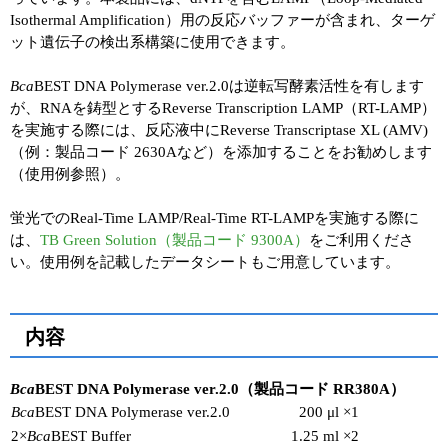
Isothermal Amplification）用の反応バッファーが含まれ、ターゲ
ット遺伝子の検出系構築に使用できます。
Bca
BEST DNA Polymerase ver.2.0は逆転写酵素活性を有します
が、RNAを鋳型とするReverse Transcription LAMP（RT-LAMP）
を実施する際には、反応液中にReverse Transcriptase XL (AMV)
（例：製品コード 2630Aなど）を添加することをお勧めします
（使用例参照）。
蛍光でのReal-Time LAMP/Real-Time RT-LAMPを実施する際に
は、
TB Green Solution（製品コード 9300A）
をご利用くださ
い。使用例を記載したデータシートもご用意しています。
内容
Bca
BEST DNA Polymerase ver.2.0（製品コード RR380A）
Bca
BEST DNA Polymerase ver.2.0
200 μl ×1
2×
Bca
BEST Buffer
1.25 ml ×2