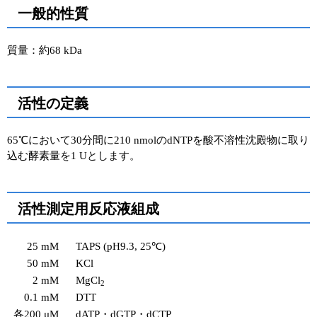
一般的性質
質量：約68 kDa
活性の定義
65℃において30分間に210 nmolのdNTPを酸不溶性沈殿物に取り
込む酵素量を1 Uとします。
活性測定用反応液組成
25 mM
TAPS (pH9.3, 25℃)
50 mM
KCl
2 mM
MgCl
2
0.1 mM
DTT
各200 μM
dATP・dGTP・dCTP