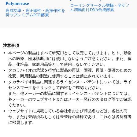
Polymerase
ローリングサークル増幅・全ゲノ
ム増幅向けDNA合成酵素
高成功率・高正確性・高操作性を
持つプレミアムPCR酵素
注意事項
本ページの製品はすべて研究用として販売しております。ヒト、動物
への医療、臨床診断用には使用しないようご注意ください。また、食
品、化粧品、家庭用品等として使用しないでください。
タカラバイオの承認を得ずに製品の再販・譲渡、再販・譲渡のための
改変、商用製品の製造に使用することは禁止されています。
タカラバイオ製品に関連するライセンス・パテントについては、ライ
センスマークをクリックして内容をご確認ください。
また、他メーカーの製品に関するライセンス・パテントについては、
各メーカーのウェブサイトまたはメーカー発行のカタログ等でご確認
ください。
ウェブサイトに掲載している会社名および商品名などは、各社の商
号、または登録済みもしくは未登録の商標であり、これらは各所有者
に帰属します。