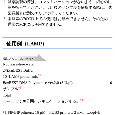
試薬調製の際は、コンタミネーションがないように細心の注
意を払ってください。反応後のサンプルを解析する際は、試
薬調製とは別のエリアで行ってください。
本酵素の70℃以上での使用はお勧めできません。そのため、
通常のPCRには使用できません。
使用例（LAMP）
Nuclease-free water
2×
Bca
BEST Buffer
*1
10×LAMP primer mix
Bca
BEST DNA Polymerase ver.2.0 (8 U/μl)
0.
*3
サンプル
Total
*4
60～65℃で30分間インキュベーションする。
*1
FIP/BIP primers: 16 μM、F3/B3 primers: 2 μM、LoopF/B