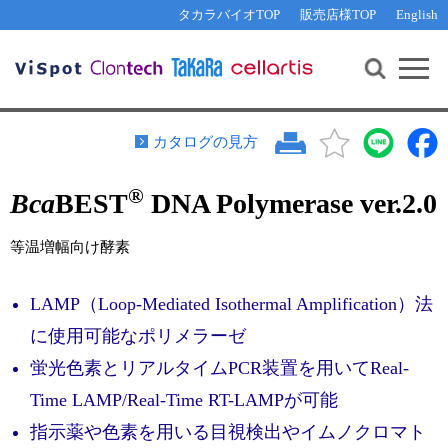
その他 ライセンスに関するご相談
機能解析・サイレンシング
資料請求
お問い合わせ
WEB会員登録
タカラバイオTOP
販売店様TOP
English
遺伝子組換え生物該当製品
Q&A
RNA合成・cDNA合成・クローニング
研究支援ツール
資料請求
制限酵素・電気泳動
Cut-Site Navigator 
制限酵素切断サイトの検索
サンプル請求
抗体・ELISA
カタログの見方
In-Fusion Cloning プライマー設計
核酸抽出・精製・標識
®
Bca
BEST
DNA Polymerase ver.2.0
抗体検索サイト
PCR・等温増幅
リアルタイムPCR
（インターカレーター法）
等温増幅向け酵素
リアルタイムPCR（qPCR）
プライマー検索・注文
装置・ソフトウェア
LAMP（Loop-Mediated Isothermal Amplification）法
リアルタイムPCR
（プローブ法）
プライマー・プローブ検索・注文
サンプル請求
に使用可能なポリメラーゼ
蛍光色素とリアルタイムPCR装置を用いてReal-
機器ソフトウェア・ベクター配列ダウンロード
テクニカルサポートライン
Time LAMP/Real-Time RT-LAMPが可能
ラーニングセンター
指示薬や色素を用いる目視検出やイムノクロマト