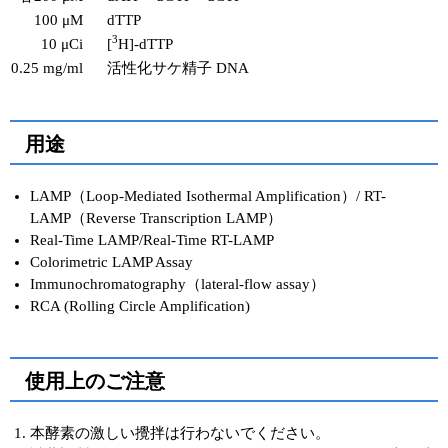
100 μM
dTTP
3
10 μCi
[
H]-dTTP
0.25 mg/ml
活性化サケ精子 DNA
用途
LAMP（Loop-Mediated Isothermal Amplification）/ RT-
LAMP（Reverse Transcription LAMP）
Real-Time LAMP/Real-Time RT-LAMP
Colorimetric LAMP Assay
Immunochromatography（lateral-flow assay）
RCA (Rolling Circle Amplification)
使用上のご注意
本酵素の激しい攪拌は行わないでください。