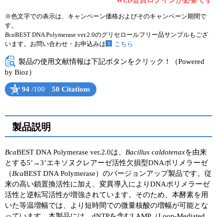
WEB会員ログインが必要です
※色文字での表示は、キャンペーン価格およびそのキャンペーン期間で
ユーザーズボイス集
す。
Bca
BEST DNA Polymerase ver.2.0のグリセロールフリー品サンプルもござ
動画ライブラリー
います。お問い合わせ・お申込みは
こちら
Q&A
製品の使用文献情報は下記ボタンをクリック！（Powered
by Bioz）
94
/100
50 Citations
Powered by Bioz
See more details on Bioz
製品説明
Bca
BEST DNA Polymerase ver.2.0は、
Bacillus caldotenax
を由来
とする5’→3’エキソヌクレアーゼ活性欠損型DNAポリメラーゼ
（
Bca
BEST DNA Polymerase）のバージョンアップ製品です。従
来の高い鎖置換活性に加え、変異導入によりDNAポリメラーゼ
活性と逆転写活性が増強されています。そのため、本酵素を用
いた等温増幅では、より短時間での微量核酸の増幅が可能とな
っています。本製品には、dNTPを含むLAMP（Loop-Mediated