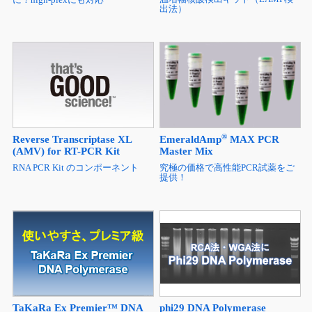
出法）
®
Reverse Transcriptase XL
EmeraldAmp
MAX PCR
(AMV) for RT-PCR Kit
Master Mix
RNA PCR Kit のコンポーネント
究極の価格で高性能PCR試薬をご
提供！
TaKaRa Ex Premier™ DNA
phi29 DNA Polymerase