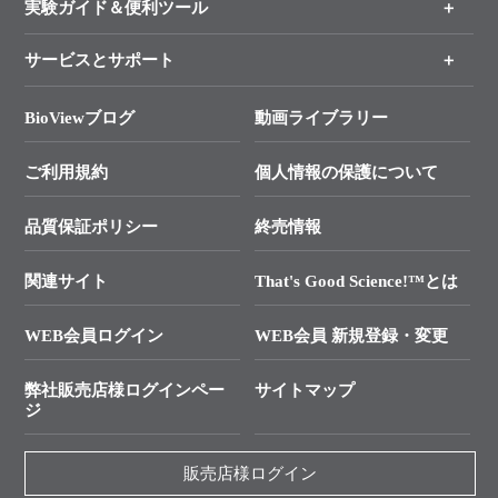
新製品情報
実験ガイド＆便利ツール
キャンペーン
各種ご案内
サービスとサポート
リアルタイムPCR実験のススメ
タカラバイオ各種会員募集のお知らせ
遺伝子による検査のススメ
総合お問い合わせ
BioViewブログ
動画ライブラリー
終売製品のお知らせ
幹細胞・再生医療研究ガイド
├ テクニカルサポート 技術相談室
価格改定のご案内
ご利用規約
個人情報の保護について
クローニング実験ガイド
├ リアルタイムPCRサポートライン
学会展示・セミナーのご案内
SMARTer NGSポータルサイト
品質保証ポリシー
終売情報
├ 実験コンシェルジュ
技術セミナーのご案内
In-Fusion Cloning
├ 受託サービスお問い合わせ
プライマー設計
関連サイト
That's Good Science!™とは
タカラバイオ発表文献
└ カスタム製造お問い合わせ
Cut-Site Navigator
WEB会員ログイン
WEB会員 新規登録・変更
制限酵素切断サイトの検索
資料請求 試薬関連
ユーザーズボイス集
弊社販売店様ログインペー
サイトマップ
資料請求 機器関連
ジ
エピジェネティクス実験ガイド
資料請求 受託関連
RNAi実験のススメ
資料請求 核酸抽出・精製カタログ
販売店様ログイン