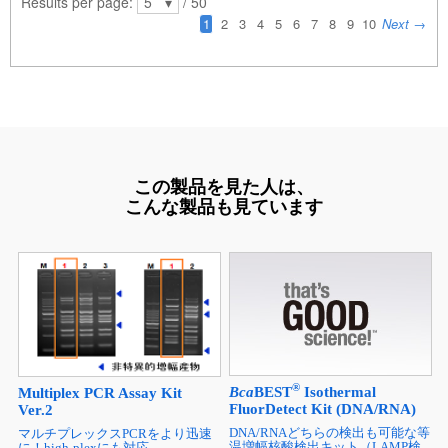
この製品を見た人は、
こんな製品も見ています
®
Bca
BEST
Isothermal
Multiplex PCR Assay Kit
FluorDetect Kit (DNA/RNA)
Ver.2
DNA/RNAどちらの検出も可能な等
マルチプレックスPCRをより迅速
温増幅核酸検出キット（LAMP検
に！high-plexにも対応