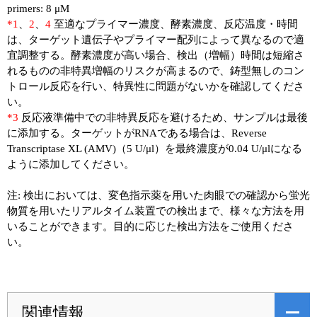
primers: 8 μM
*1
、
2
、
4
至適なプライマー濃度、酵素濃度、反応温度・時間
は、ターゲット遺伝子やプライマー配列によって異なるので適
宜調整する。酵素濃度が高い場合、検出（増幅）時間は短縮さ
れるものの非特異増幅のリスクが高まるので、鋳型無しのコン
トロール反応を行い、特異性に問題がないかを確認してくださ
い。
*3
反応液準備中での非特異反応を避けるため、サンプルは最後
に添加する。ターゲットがRNAである場合は、Reverse
Transcriptase XL (AMV)（5 U/μl）を最終濃度が0.04 U/μlになる
ように添加してください。
注: 検出においては、変色指示薬を用いた肉眼での確認から蛍光
物質を用いたリアルタイム装置での検出まで、様々な方法を用
いることができます。目的に応じた検出方法をご使用くださ
い。
関連情報