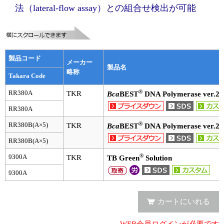
実験ガイド
法（lateral-flow assay）との組合せ検出が可能
リアルタイムPCR実験ガイド
遺伝子検査ガイド（食品・水質・家畜他）
製品コード
メーカー
NGSポータルサイト
製品名
略称
Takara Code
幹細胞・再生医療研究ガイド
®
RR380A
TKR
Bca
BEST
DNA Polymerase ver.2.
RR380A
クローニング実験ガイド
®
RR380B(A×5)
TKR
Bca
BEST
DNA Polymerase ver.2.
細胞選択ガイド
RR380B(A×5)
エピジェネティクス実験ガイド
®
9300A
TKR
TB Green
Solution
9300A
RNAi実験ガイド
アプリケーションノート
カートにいれる
プロトコール集