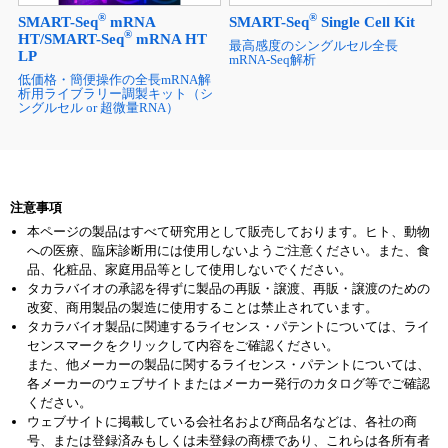
®
®
SMART-Seq
mRNA
SMART-Seq
Single Cell Kit
®
HT/SMART-Seq
mRNA HT
最高感度のシングルセル全長
LP
mRNA-Seq解析
低価格・簡便操作の全長mRNA解
析用ライブラリー調製キット（シ
ングルセル or 超微量RNA）
注意事項
本ページの製品はすべて研究用として販売しております。ヒト、動物
への医療、臨床診断用には使用しないようご注意ください。また、食
品、化粧品、家庭用品等として使用しないでください。
タカラバイオの承認を得ずに製品の再販・譲渡、再販・譲渡のための
改変、商用製品の製造に使用することは禁止されています。
タカラバイオ製品に関連するライセンス・パテントについては、ライ
センスマークをクリックして内容をご確認ください。
また、他メーカーの製品に関するライセンス・パテントについては、
各メーカーのウェブサイトまたはメーカー発行のカタログ等でご確認
ください。
ウェブサイトに掲載している会社名および商品名などは、各社の商
号、または登録済みもしくは未登録の商標であり、これらは各所有者