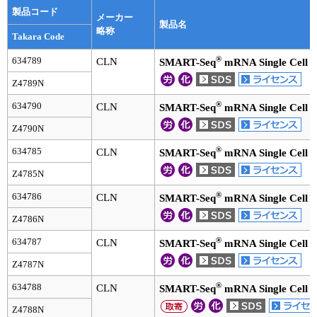
製品コード
メーカー
製品名
略称
Takara Code
®
634789
CLN
SMART-Seq
mRNA Single Cell
Z4789N
®
634790
CLN
SMART-Seq
mRNA Single Cell
Z4790N
®
634785
CLN
SMART-Seq
mRNA Single Cell
Z4785N
®
634786
CLN
SMART-Seq
mRNA Single Cell 
Z4786N
®
634787
CLN
SMART-Seq
mRNA Single Cell 
Z4787N
®
634788
CLN
SMART-Seq
mRNA Single Cell 
Z4788N