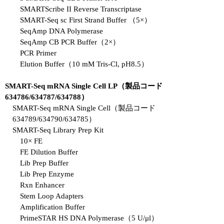
SMARTScribe II Reverse Transcriptase
SMART-Seq sc First Strand Buffer （5×）
SeqAmp DNA Polymerase
SeqAmp CB PCR Buffer（2×）
PCR Primer
Elution Buffer（10 mM Tris-Cl, pH8.5）
SMART-Seq mRNA Single Cell LP（製品コード
634786/634787/634788）
SMART-Seq mRNA Single Cell（製品コード
634789/634790/634785）
SMART-Seq Library Prep Kit
10× FE
FE Dilution Buffer
Lib Prep Buffer
Lib Prep Enzyme
Rxn Enhancer
Stem Loop Adapters
Amplification Buffer
PrimeSTAR HS DNA Polymerase（5 U/μl）