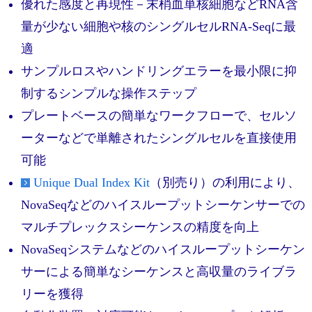
実験ガイド
優れた感度と再現性－末梢血単核細胞などRNA含
量が少ない細胞や核のシングルセルRNA-Seqに最
リアルタイムPCR実験ガイド
適
遺伝子検査ガイド（食品・水質・家畜他）
サンプルロスやハンドリングエラーを最小限に抑
NGSポータルサイト
制するシンプルな操作ステップ
プレートベースの簡単なワークフローで、セルソ
幹細胞・再生医療研究ガイド
ーターなどで単離されたシングルセルを直接使用
クローニング実験ガイド
可能
Unique Dual Index Kit
（別売り）の利用により、
細胞選択ガイド
NovaSeqなどのハイスループットシーケンサーでの
エピジェネティクス実験ガイド
マルチプレックスシーケンスの精度を向上
RNAi実験ガイド
NovaSeqシステムなどのハイスループットシーケン
サーによる簡単なシーケンスと高収量のライブラ
アプリケーションノート
リーを獲得
プロトコール集