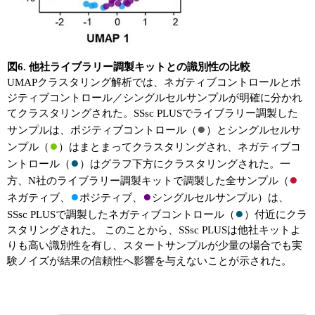
図6. 他社ライブラリー調製キットとの識別性の比較
UMAPクラスタリング解析では、ネガティブコントロールとポ
ジティブコントロール／シングルセルサンプルが明確に分かれ
てクラスタリングされた。SSsc PLUSでライブラリー調製した
●
サンプルは、ポジティブコントロール（
）とシングルセルサ
●
ンプル（
）はまとまってクラスタリングされ、ネガティブコ
●
ントロール（
）はグラフ下方にクラスタリングされた。一
●
方、N社のライブラリー調製キットで調製した全サンプル（
●
●
ネガティブ、
ポジティブ、
シングルセルサンプル）は、
●
SSsc PLUSで調製したネガティブコントロール（
）付近にクラ
スタリングされた。 このことから、SSsc PLUSは他社キットよ
りも高い識別性を有し、スタートサンプルが少量の場合でも実
験ノイズが結果の信頼性へ影響を与えないことが示された。