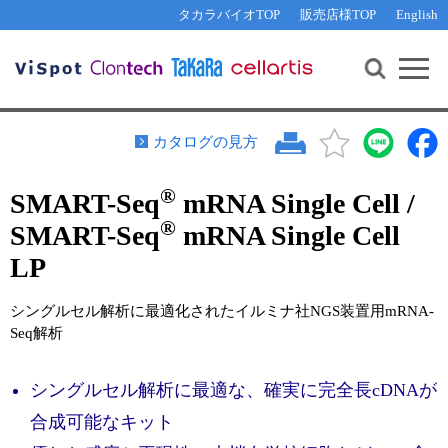
その他 ライセンスに関するご相談
機能解析・サイレンシング
資料請求
お問い合わせ
WEB会員登録
タカラバイオTOP
販売店様TOP
English
遺伝子組換え生物該当製品
Q&A
RNA合成・cDNA合成・クローニング
研究支援ツール
資料請求
制限酵素・電気泳動
Cut-Site Navigator 
制限酵素切断サイトの検索
サンプル請求
抗体・ELISA
カタログの見方
In-Fusion Cloning プライマー設計
核酸抽出・精製・標識
®
SMART-Seq
mRNA Single Cell /
抗体検索サイト
PCR・等温増幅
®
SMART-Seq
mRNA Single Cell
リアルタイムPCR
（インターカレーター法）
リアルタイムPCR（qPCR）
プライマー検索・注文
LP
装置・ソフトウェア
リアルタイムPCR
（プローブ法）
シングルセル解析に最適化されたイルミナ社NGS装置用mRNA-
プライマー・プローブ検索・注文
サンプル請求
Seq解析
機器ソフトウェア・ベクター配列ダウンロード
テクニカルサポートライン
シングルセル解析に最適な、確実に完全長cDNAが
ラーニングセンター
合成可能なキット