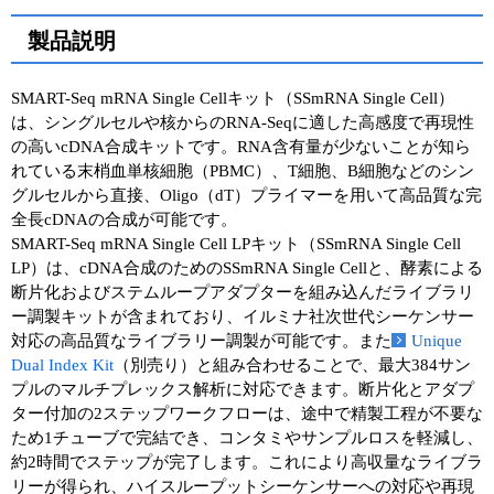
製品説明
SMART-Seq mRNA Single Cellキット（SSmRNA Single Cell）
は、シングルセルや核からのRNA-Seqに適した高感度で再現性
の高いcDNA合成キットです。RNA含有量が少ないことが知ら
れている末梢血単核細胞（PBMC）、T細胞、B細胞などのシン
グルセルから直接、Oligo（dT）プライマーを用いて高品質な完
全長cDNAの合成が可能です。
SMART-Seq mRNA Single Cell LPキット（SSmRNA Single Cell
LP）は、cDNA合成のためのSSmRNA Single Cellと、酵素による
断片化およびステムループアダプターを組み込んだライブラリ
ー調製キットが含まれており、イルミナ社次世代シーケンサー
対応の高品質なライブラリー調製が可能です。また
Unique
Dual Index Kit
（別売り）と組み合わせることで、最大384サン
プルのマルチプレックス解析に対応できます。断片化とアダプ
ター付加の2ステップワークフローは、途中で精製工程が不要な
ため1チューブで完結でき、コンタミやサンプルロスを軽減し、
約2時間でステップが完了します。これにより高収量なライブラ
リーが得られ、ハイスループットシーケンサーへの対応や再現