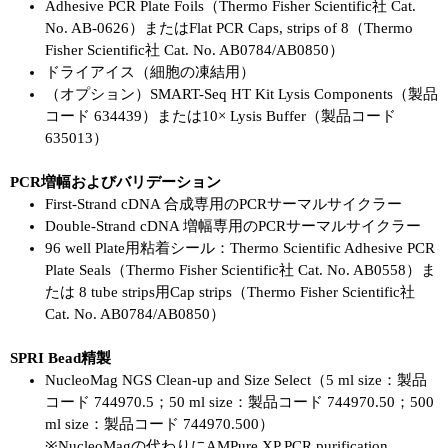
Adhesive PCR Plate Foils（Thermo Fisher Scientific社 Cat.
No. AB-0626）またはFlat PCR Caps, strips of 8（Thermo
Fisher Scientific社 Cat. No. AB0784/AB0850）
ドライアイス（細胞の凍結用）
（オプション）SMART-Seq HT Kit Lysis Components（製品
コード 634439）または10× Lysis Buffer（製品コード
635013）
PCR増幅およびバリデーション
First-Strand cDNA 合成専用のPCRサーマルサイクラー
Double-Strand cDNA 増幅専用のPCRサーマルサイクラー
96 well Plate用粘着シール：Thermo Scientific Adhesive PCR
Plate Seals（Thermo Fisher Scientific社 Cat. No. AB0558）ま
たは 8 tube strips用Cap strips（Thermo Fisher Scientific社
Cat. No. AB0784/AB0850）
SPRI Bead精製
NucleoMag NGS Clean-up and Size Select（5 ml size：製品
コード 744970.5；50 ml size：製品コード 744970.50；500
ml size：製品コード 744970.500）
※NucleoMagの代わりにAMPure XP PCR purification