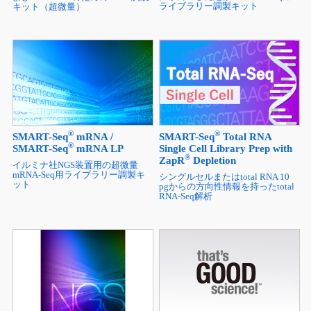
ライブラリー調製キット
キット（超微量）
®
®
SMART-Seq
mRNA /
SMART-Seq
Total RNA
®
SMART-Seq
mRNA LP
Single Cell Library Prep with
®
ZapR
Depletion
イルミナ社NGS装置用の超微量
mRNA-Seq用ライブラリー調製キ
シングルセルまたはtotal RNA 10
ット
pgからの方向性情報を持ったtotal
RNA-Seq解析