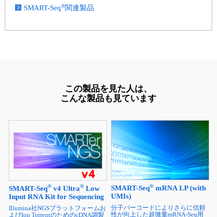
®
SMART-Seq
関連製品
この製品を見た人は、
こんな製品も見ています
®
®
®
SMART-Seq
mRNA LP (with
SMART-Seq
v4 Ultra
Low
UMIs)
Input RNA Kit for Sequencing
分子バーコードによりさらに信頼
Illumina社NGSプラットフォームお
性が向上した超微量mRNA-Seq用
よびIon TorrentのためのcDNA調製