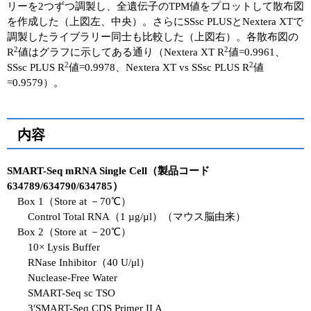
リーを2つずつ調製し、全遺伝子のTPM値をプロットして散布図
を作成した（上図左、中央）。さらにSSsc PLUSとNextera XTで
調製したライブラリー同士も比較した（上図右）。各散布図の
2
2
R
値はグラフに示してある通り（Nextera XT R
値=0.9961、
2
2
SSsc PLUS R
値=0.9978、Nextera XT vs SSsc PLUS R
値
=0.9579）。
内容
SMART-Seq mRNA Single Cell（製品コード
634789/634790/634785）
Box 1（Store at －70℃）
Control Total RNA（1 µg/µl）（マウス脳由来）
Box 2（Store at －20℃）
10× Lysis Buffer
RNase Inhibitor（40 U/μl）
Nuclease-Free Water
SMART-Seq sc TSO
3′SMART-Seq CDS Primer II A