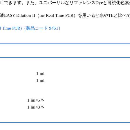
止できます。また、ユニバーサルなリファレンスDyeと可視化色
 Dilution II（for Real Time PCR）を用いると水や
r Real Time PCR)（製品コード 9451）
1 ml
1 ml
1 ml×5本
1 ml×3本