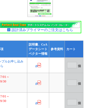
設計済みプライマーのご注文はこちら
説明書、CoA
事項
データシート
参考資料
カート
ベクター情報
ンプルお申し込み
ちら
個
07/01～
09/30
個
07/01～
09/30
個