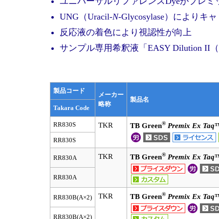
ユニバーサルリファレンスDyeがプレ
UNG（Uracil-
N
-Glycosylase）に
反応液の着色により視認性が向上
サンプル専用希釈液「EASY Dilution I
製品コード
メーカー
製品名
略称
Takara Code
®
RR830S
TKR
TB Green
Premix Ex Taq
™
RR830S
®
TKR
TB Green
Premix Ex Taq
™
RR830A
RR830A
®
TKR
TB Green
Premix Ex Taq
™
RR830B(A×2)
RR830B(A×2)