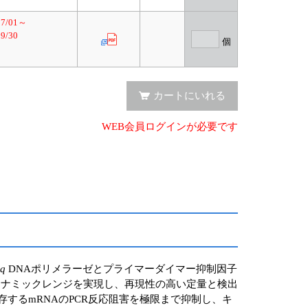
07/01～
09/30
個
カートにいれる
WEB会員ログインが必要です
aq
DNAポリメラーゼとプライマーダイマー抑制因子
イナミックレンジを実現し、再現性の高い定量と検出
型中に残存するmRNAのPCR反応阻害を極限まで抑制し、キ