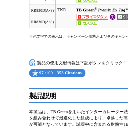
®
TKR
TB Green
Premix Ex Taq
™
RR830D(A×8)
RR830D(A×8)
※色文字での表示は、キャンペーン価格およびそのキャン
製品の使用文献情報は下記ボタンをクリック！（Powe
97
/100
353 Citations
Powered by Bioz
See more details on Bioz
製品説明
本製品は、TB Greenを用いたインターカレータ
を組み合わせて最適化した組成により、卓越した高
が可能となっています。試薬中に含まれる耐熱性Tli RNa