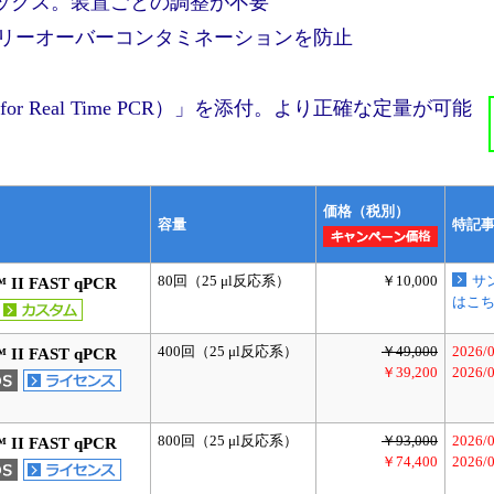
ミックス。装置ごとの調整が不要
よりキャリーオーバーコンタミネーションを防止
I（for Real Time PCR）」を添付。より正確な定量が可能
価格（税別）
容量
特記
80回（25 μl反応系）
￥10,000
サ
 II FAST qPCR
はこ
400回（25 μl反応系）
￥49,000
2026/
 II FAST qPCR
￥39,200
2026/
800回（25 μl反応系）
￥93,000
2026/
 II FAST qPCR
￥74,400
2026/