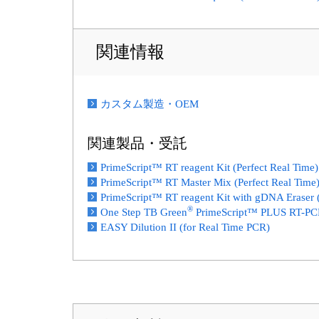
関連情報
カスタム製造・OEM
関連製品・受託
PrimeScript™ RT reagent Kit (Perfect Real Time)
PrimeScript™ RT Master Mix (Perfect Real Time
PrimeScript™ RT reagent Kit with gDNA Eraser (
®
One Step TB Green
PrimeScript™ PLUS RT-PCR 
EASY Dilution II (for Real Time PCR)