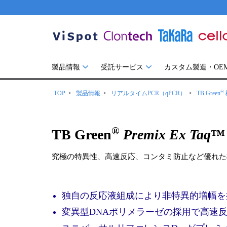
製品情報
受託サービス
カスタム製造・OE
®
TOP
製品情報
リアルタイムPCR（qPCR）
TB Green
®
TB Green
Premix Ex Taq
™ 
究極の特異性、高速反応、コンタミ防止など優れた
独自の反応液組成により非特異的増幅を
変異型DNAポリメラーゼの採用で高速