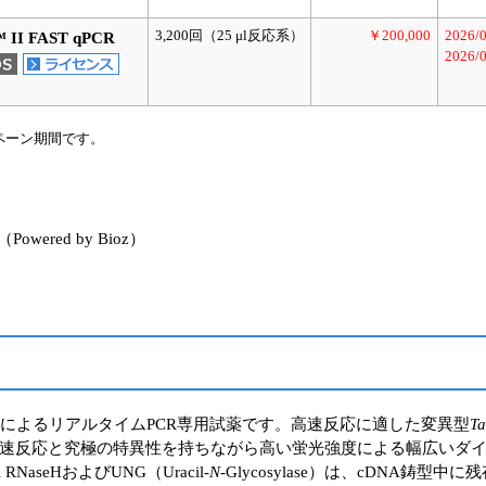
3,200回（25 μl反応系）
￥200,000
2026/
 II FAST qPCR
2026/
ペーン期間です。
red by Bioz）
ー法によるリアルタイムPCR専用試薬です。高速反応に適した変異型
T
速反応と究極の特異性を持ちながら高い蛍光強度による幅広いダ
seHおよびUNG（Uracil-
N
-Glycosylase）は、cDNA鋳