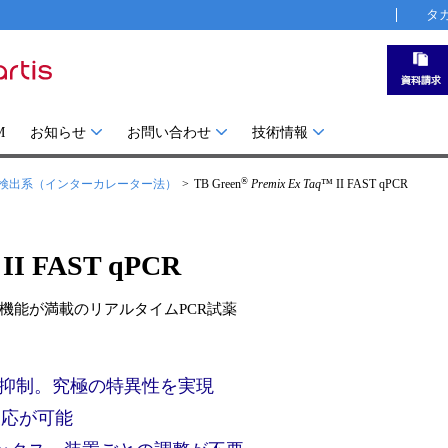
タ
M
お知らせ
お問い合わせ
技術情報
®
検出系（インターカレーター法）
TB Green
Premix Ex Taq
™ II FAST qPCR
II FAST qPCR
機能が満載のリアルタイムPCR試薬
抑制。究極の特異性を実現
反応が可能