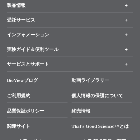
製品情報
受託サービス
製品一覧
（分野、カテゴリーから探す）
インフォメーション
オンライン注文
手法から製品を探す
新製品情報
実験ガイド＆便利ツール
キャンペーン
各種ご案内
サービスとサポート
リアルタイムPCR実験のススメ
タカラバイオ各種会員募集のお知らせ
遺伝子による検査のススメ
総合お問い合わせ
BioViewブログ
動画ライブラリー
終売製品のお知らせ
幹細胞・再生医療研究ガイド
├ テクニカルサポート 技術相談室
価格改定のご案内
ご利用規約
個人情報の保護について
クローニング実験ガイド
├ リアルタイムPCRサポートライン
学会展示・セミナーのご案内
SMARTer NGSポータルサイト
品質保証ポリシー
終売情報
├ 実験コンシェルジュ
技術セミナーのご案内
In-Fusion Cloning
├ 受託サービスお問い合わせ
プライマー設計
関連サイト
That's Good Science!™とは
タカラバイオ発表文献
└ カスタム製造お問い合わせ
Cut-Site Navigator