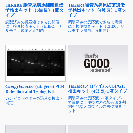
TaKaRa 腸管系病原細菌遺伝
TaKaRa腸管系病原細菌遺伝
子検出キット（3波長）1液タ
子検出キット（4波長）1液タ
イプ
イプ
調製済みの反応液でさらに簡便
調製済みの反応液でさらに簡便
に！検便検査キット（EHEC、サ
に！検便検査キット（EHEC、サ
ルモネラ属菌／赤痢菌）
ルモネラ属菌、赤痢菌）
TaKaRaノロウイルスGI/GII
Campylobacter
(
cdt
gene) PCR
検出キット (4波長) 1液タイプ
Detection and Typing Kit
調製済みの反応液（1液タイプ）
カンピロバクターの迅速な検出・
で簡便に！便検体の添加有無を判
同定
別可能なノロウイルス検便検査キ
ット