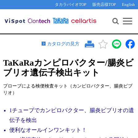
その他 ライセンスに関するご相談
機能解析・サイレンシング
資料請求
お問い合わせ
WEB会員登録
タカラバイオTOP
販売店様TOP
English
遺伝子組換え生物該当製品
Q&A
RNA合成・cDNA合成・クローニング
研究支援ツール
資料請求
制限酵素・電気泳動
Cut-Site Navigator 
制限酵素切断サイトの検索
サンプル請求
抗体・ELISA
カタログの見方
In-Fusion Cloning プライマー設計
核酸抽出・精製・標識
TaKaRaカンピロバクター/腸炎ビ
抗体検索サイト
PCR・等温増幅
ブリオ遺伝子検出キット
リアルタイムPCR
（インターカレーター法）
リアルタイムPCR（qPCR）
プライマー検索・注文
プローブによる検便検査キット（カンピロバクター、腸炎ビブ
装置・ソフトウェア
リオ）
リアルタイムPCR
（プローブ法）
プライマー・プローブ検索・注文
サンプル請求
1チューブでカンピロバクター、腸炎ビブリオの遺
機器ソフトウェア・ベクター配列ダウンロード
テクニカルサポートライン
伝子を検出
ラーニングセンター
便利なオールインワンキット！