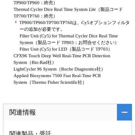
TP900/TP960：終売）
Thermal Cycler Dice Real Time System
Lite
（製品コード
TP700/TP760：終売）
＊
TP900/TP960/TP700/TP760は、Cy5オプションフィルタ
ーの追加が必要です。
Filter Unit (Cy5) for Thermal Cycler Dice Real Time
System（製品コード TP803：お問合せください）
Filter Unit (Cy5) for LED（製品コード TP703）
CFX96 Touch Deep Well Real-Time PCR Detection
System（Bio-Rad社）
LightCycler 96 System（Roche Diagnostics社）
Applied Biosystems 7500 Fast Real-Time PCR
System（Thermo Fisher Scientific社）
関連情報
関連製品・受託