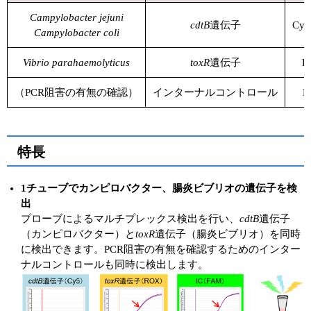
Campylobacter jejuni
cdtB
遺伝子
Cya
Campylobacter coli
Vibrio parahaemolyticus
toxR
遺伝子
R
（PCR阻害の有無の確認）
インターナルコントロール
F
特長
1チューブでカンピロバクター、腸炎ビブリオの遺伝子を検
出
プローブによるマルチプレックス検出を行い、
cdtB
遺伝子
（カンピロバクター）と
toxR
遺伝子（腸炎ビブリオ）を同時
に検出できます。PCR阻害の有無を確認するためのインター
ナルコントロールも同時に検出します。