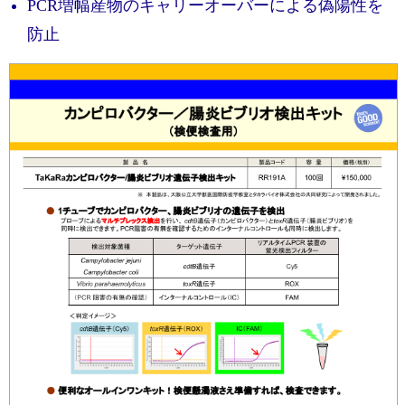
実験ガイド
PCR増幅産物のキャリーオーバーによる偽陽性を
防止
リアルタイムPCR実験ガイド
遺伝子検査ガイド（食品・水質・家畜他）
NGSポータルサイト
幹細胞・再生医療研究ガイド
クローニング実験ガイド
細胞選択ガイド
エピジェネティクス実験ガイド
RNAi実験ガイド
アプリケーションノート
プロトコール集