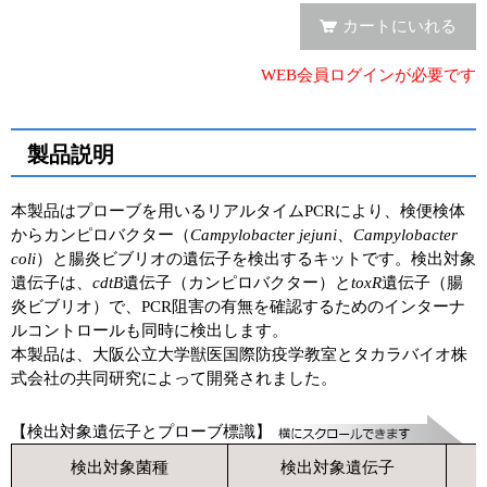
カートにいれる
WEB会員ログインが必要です
製品説明
本製品はプローブを用いるリアルタイムPCRにより、検便検体
からカンピロバクター（
Campylobacter jejuni
、
Campylobacter
coli
）と腸炎ビブリオの遺伝子を検出するキットです。検出対象
遺伝子は、
cdtB
遺伝子（カンピロバクター）と
toxR
遺伝子（腸
炎ビブリオ）で、PCR阻害の有無を確認するためのインターナ
ルコントロールも同時に検出します。
本製品は、大阪公立大学獣医国際防疫学教室とタカラバイオ株
式会社の共同研究によって開発されました。
【検出対象遺伝子とプローブ標識】
検出対象菌種
検出対象遺伝子