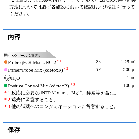
方法については必ず各施設において確認および検証を行って
ください。
内容
＊1
2×
1.25 ml
Probe qPCR Mix-UNG 2
＊2
5×
500 μl
Primer/Probe Mix (cdt/toxR)
1 ml
H
O
2
＊3
100 μl
Positive Control Mix (cdt/toxR)
2+
＊1
反応に必要なdNTP Mixture、Mg
、酵素等を含む。
＊2
遮光に留意すること。
＊3
他の試薬へのコンタミネーションに留意すること。
保存