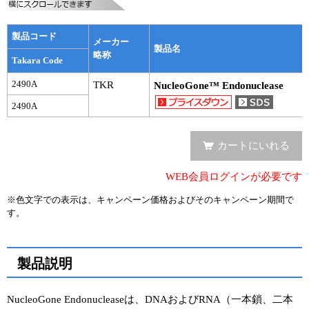
実験ガイド
リアルタイムPCR実験ガイド
製品コード
メーカー
製品名
略称
遺伝子検査ガイド（食品・水質・家畜他）
Takara Code
2490A
TKR
NucleoGone™ Endonuclease
NGSポータルサイト
2490A
幹細胞・再生医療研究ガイド
カートにいれる
クローニング実験ガイド
WEB会員ログインが必要です
細胞選択ガイド
※色文字での表示は、キャンペーン価格およびそのキャンペーン期間で
エピジェネティクス実験ガイド
す。
RNAi実験ガイド
製品説明
アプリケーションノート
NucleoGone Endonucleaseは、DNAおよびRNA（一本鎖、二本
プロトコール集