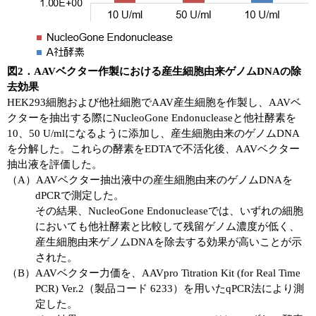
図2．AAVベクター作製における産生細胞由来ゲノムDNAの除
去効果
HEK293細胞および他社細胞でAAV産生細胞を作製し、AAVベ
クターを抽出する際にNucleoGone Endonucleaseと他社酵素を
10、50 U/mlになるように添加し、産生細胞由来のゲノムDNA
を分解した。これらの酵素をEDTAで不活化後、AAVベクター
抽出液を評価した。
（A）AAVベクター抽出液中の産生細胞由来のゲノムDNAを
dPCRで測定した。
その結果、NucleoGone Endonucleaseでは、いずれの細胞
においても他社酵素と比較して残留ゲノム濃度が低く、
産生細胞由来ゲノムDNAを除去する効果が高いことが示
された。
（B）AAVベクター力価を、AAVpro Titration Kit (for Real Time
PCR) Ver.2（製品コード 6233）を用いたqPCR法により測
定した。