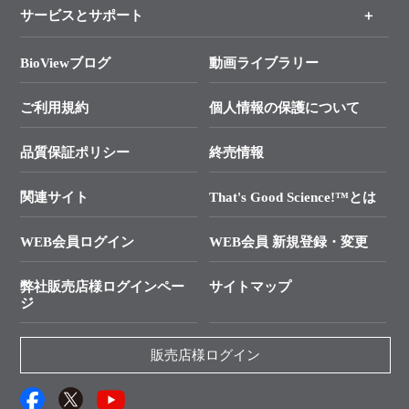
各種ご案内
サービスとサポート
リアルタイムPCR実験のススメ
ユーザーズボイス集
タカラバイオ各種会員募集のお知らせ
遺伝子による検査のススメ
総合お問い合わせ
BioViewブログ
動画ライブラリー
終売製品のお知らせ
動画ライブラリー
幹細胞・再生医療研究ガイド
├ テクニカルサポート 技術相談室
価格改定のご案内
ご利用規約
個人情報の保護について
Q&A
クローニング実験ガイド
├ リアルタイムPCRサポートライン
学会展示・セミナーのご案内
SMARTer NGSポータルサイト
品質保証ポリシー
終売情報
├ 実験コンシェルジュ
技術セミナーのご案内
In-Fusion Cloning
├ 受託サービスお問い合わせ
プライマー設計
関連サイト
That's Good Science!™とは
タカラバイオ発表文献
└ カスタム製造お問い合わせ
Cut-Site Navigator
WEB会員ログイン
WEB会員 新規登録・変更
制限酵素切断サイトの検索
資料請求 試薬関連
ユーザーズボイス集
弊社販売店様ログインペー
サイトマップ
資料請求 機器関連
ジ
エピジェネティクス実験ガイド
資料請求 受託関連
RNAi実験のススメ
資料請求 核酸抽出・精製カタログ
販売店様ログイン
抗体検索サイト
サンプル請求一覧