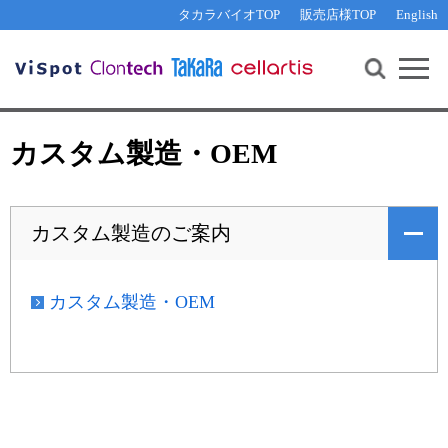
その他 ライセンスに関するご相談
機能解析・サイレンシング
資料請求
お問い合わせ
WEB会員登録
タカラバイオTOP
販売店様TOP
English
遺伝子組換え生物該当製品
Q&A
RNA合成・cDNA合成・クローニング
研究支援ツール
資料請求
制限酵素・電気泳動
Cut-Site Navigator 
制限酵素切断サイトの検索
サンプル請求
抗体・ELISA
カスタム製造・OEM
In-Fusion Cloning プライマー設計
核酸抽出・精製・標識
抗体検索サイト
PCR・等温増幅
カスタム製造のご案内
リアルタイムPCR
（インターカレーター法）
リアルタイムPCR（qPCR）
プライマー検索・注文
装置・ソフトウェア
カスタム製造・OEM
リアルタイムPCR
（プローブ法）
プライマー・プローブ検索・注文
サンプル請求
機器ソフトウェア・ベクター配列ダウンロード
テクニカルサポートライン
ラーニングセンター