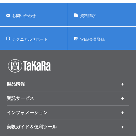
実験ガイド
リアルタイムPCR実験ガイド
お問い合わせ
資料請求
遺伝子検査ガイド（食品・水質・家畜他）
テクニカルサポート
WEB会員登録
NGSポータルサイト
幹細胞・再生医療研究ガイド
クローニング実験ガイド
細胞選択ガイド
製品情報
エピジェネティクス実験ガイド
受託サービス
製品一覧
（分野、カテゴリーから探す）
RNAi実験ガイド
インフォメーション
オンライン注文
手法から製品を探す
アプリケーションノート
新製品情報
実験ガイド＆便利ツール
キャンペーン
プロトコール集