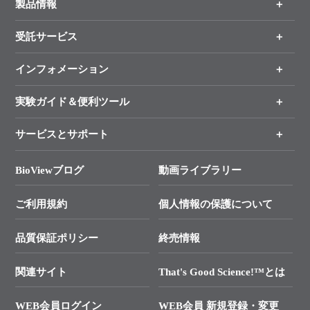
製品情報
ユーザーズボイス集
受託サービス
製品一覧
（分野、カテゴリーから探す）
動画ライブラリー
インフォメーション
オンライン注文
手法から製品を探す
Q&A
新製品情報
実験ガイド＆便利ツール
キャンペーン
各種ご案内
サービスとサポート
リアルタイムPCR実験のススメ
タカラバイオ各種会員募集のお知らせ
遺伝子による検査のススメ
総合お問い合わせ
BioViewブログ
動画ライブラリー
終売製品のお知らせ
幹細胞・再生医療研究ガイド
├ テクニカルサポート 技術相談室
価格改定のご案内
ご利用規約
個人情報の保護について
クローニング実験ガイド
├ リアルタイムPCRサポートライン
学会展示・セミナーのご案内
SMARTer NGSポータルサイト
品質保証ポリシー
終売情報
├ 実験コンシェルジュ
技術セミナーのご案内
In-Fusion Cloning
├ 受託サービスお問い合わせ
プライマー設計
関連サイト
That's Good Science!™とは
タカラバイオ発表文献
└ カスタム製造お問い合わせ
Cut-Site Navigator
WEB会員ログイン
WEB会員 新規登録・変更
制限酵素切断サイトの検索