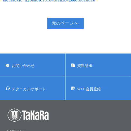
elqTrackId=d2bed6fc151d45f1a5c42ee8f861dd1e
実験ガイド
リアルタイムPCR実験ガイド
元のページへ
遺伝子検査ガイド（食品・水質・家畜他）
NGSポータルサイト
幹細胞・再生医療研究ガイド
クローニング実験ガイド
お問い合わせ
資料請求
細胞選択ガイド
テクニカルサポート
WEB会員登録
エピジェネティクス実験ガイド
RNAi実験ガイド
アプリケーションノート
プロトコール集