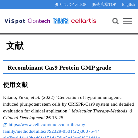
その他 ライセンスに関するご相談
機能解析・サイレンシング
資料請求
お問い合わせ
WEB会員登録
タカラバイオTOP
販売店様TOP
English
遺伝子組換え生物該当製品
Q&A
RNA合成・cDNA合成・クローニング
研究支援ツール
資料請求
制限酵素・電気泳動
Cut-Site Navigator 
制限酵素切断サイトの検索
サンプル請求
抗体・ELISA
文献
In-Fusion Cloning プライマー設計
核酸抽出・精製・標識
抗体検索サイト
PCR・等温増幅
Recombinant Cas9 Protein GMP grade
リアルタイムPCR
（インターカレーター法）
リアルタイムPCR（qPCR）
プライマー検索・注文
使用文献
装置・ソフトウェア
リアルタイムPCR
（プローブ法）
Kitano, Yuko,
et al
. (2022) "Generation of hypoimmunogenic
プライマー・プローブ検索・注文
サンプル請求
induced pluripotent stem cells by CRISPR-Cas9 system and detailed
evaluation for clinical application."
Molecular Therapy-Methods ＆
機器ソフトウェア・ベクター配列ダウンロード
テクニカルサポートライン
Clinical Development
26
15-25.
https://www.cell.com/molecular-therapy-
ラーニングセンター
family/methods/fulltext/S2329-0501(22)00075-4?