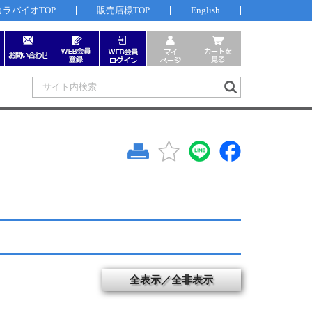
カラバイオTOP
販売店様TOP
English
全表示／全非表示