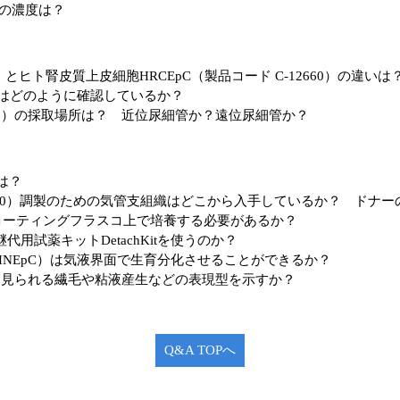
Eの濃度は？
）とヒト腎皮質上皮細胞HRCEpC（製品コード C-12660）の違いは
pC）はどのように確認しているか？
660）の採取場所は？ 近位尿細管か？遠位尿細管か？
は？
2640）調製のための気管支組織はどこから入手しているか？ ドナ
はコーティングフラスコ上で培養する必要があるか？
用試薬キットDetachKitを使うのか？
HNEpC）は気液界面で生育分化させることができるか？
に見られる繊毛や粘液産生などの表現型を示すか？
Q&A TOPへ