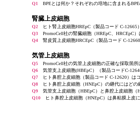
Q1
BPEとは何か？それぞれの培地に含まれるBP
腎臓上皮細胞
Q2
ヒト腎上皮細胞HREpC（製品コード C-12665
Q3
PromoCell社の腎臓細胞（HREpC、HRCE
Q4
腎皮質上皮細胞HRCEpC（製品コード C-12
気管上皮細胞
Q5
PromoCell社の気管上皮細胞の正確な採取箇所
Q6
気管支上皮細胞(HBEpC）（製品コードC-1
Q7
ヒト鼻腔上皮細胞（製品コード C-12620）
Q8
ヒト鼻腔上皮細胞（HNEpC）の継代にはどの継代
Q9
気管支上皮細胞（HBEpC）と鼻腔上皮細胞（
Q10
ヒト鼻腔上皮細胞（HNEpC）は鼻粘膜上皮