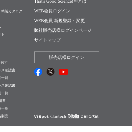
That's Good Science!™とは
WEB会員ログイン
・精製カタログ
WEB会員 新規登録・変更
ス
弊社販売店様ログインページ
ート
サイトマップ
販売店様ログイン
を探す
ンス確認書
品一覧
ンス確認書
品一覧
確認書
品一覧
当製品