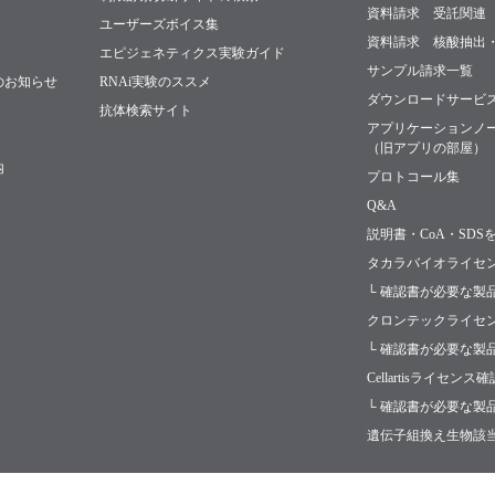
資料請求 受託関連
ユーザーズボイス集
資料請求 核酸抽出
エピジェネティクス実験ガイド
サンプル請求一覧
のお知らせ
RNAi実験のススメ
ダウンロードサービ
抗体検索サイト
アプリケーションノ
（旧アプリの部屋）
内
プロトコール集
Q&A
説明書・CoA・SDS
タカラバイオライセ
└ 確認書が必要な製
クロンテックライセ
└ 確認書が必要な製
Cellartisライセンス
└ 確認書が必要な製
遺伝子組換え生物該