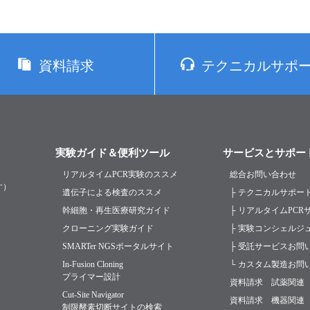
資料請求
テクニカルサポ
実験ガイド＆便利ツール
サービスとサポー
リアルタイムPCR実験のススメ
総合お問い合わせ
す）
遺伝子による検査のススメ
├ テクニカルサポー
幹細胞・再生医療研究ガイド
├ リアルタイムPC
クローニング実験ガイド
├ 実験コンシェルジ
SMARTer NGSポータルサイト
├ 受託サービスお問
In-Fusion Cloning
└ カスタム製造お問
プライマー設計
資料請求 試薬関連
Cut-Site Navigator
資料請求 機器関連
制限酵素切断サイトの検索