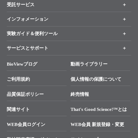
受託サービス
製品一覧
（分野、カテゴリーから探す）
インフォメーション
オンライン注文
手法から製品を探す
新製品情報
実験ガイド＆便利ツール
キャンペーン
各種ご案内
サービスとサポート
リアルタイムPCR実験のススメ
タカラバイオ各種会員募集のお知らせ
遺伝子による検査のススメ
総合お問い合わせ
BioViewブログ
動画ライブラリー
終売製品のお知らせ
幹細胞・再生医療研究ガイド
├ テクニカルサポート 技術相談室
価格改定のご案内
ご利用規約
個人情報の保護について
クローニング実験ガイド
├ リアルタイムPCRサポートライン
学会展示・セミナーのご案内
SMARTer NGSポータルサイト
品質保証ポリシー
終売情報
├ 実験コンシェルジュ
技術セミナーのご案内
In-Fusion Cloning
├ 受託サービスお問い合わせ
プライマー設計
関連サイト
That's Good Science!™とは
タカラバイオ発表文献
└ カスタム製造お問い合わせ
Cut-Site Navigator
WEB会員ログイン
WEB会員 新規登録・変更
制限酵素切断サイトの検索
資料請求 試薬関連
ユーザーズボイス集