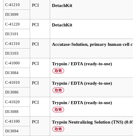
実験ガイド
C-41210
PCI
DetachKit
リアルタイムPCR実験ガイド
D13099
C-41220
PCI
DetachKit
遺伝子検査ガイド（食品・水質・家畜他）
D13101
NGSポータルサイト
C-41310
PCI
Accutase-Solution, primary human cell cul
幹細胞・再生医療研究ガイド
D13103
C-41000
PCI
Trypsin / EDTA (ready-to-use)
クローニング実験ガイド
D13084
細胞選択ガイド
C-41010
PCI
Trypsin / EDTA (ready-to-use)
D13086
エピジェネティクス実験ガイド
C-41020
PCI
Trypsin / EDTA (ready-to-use)
RNAi実験ガイド
D13088
アプリケーションノート
C-41100
PCI
Trypsin Neutralizing Solution (TNS) (0.05
D13094
プロトコール集