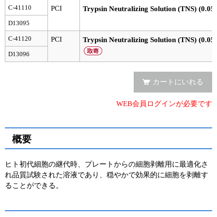
C-41110
PCI
Trypsin Neutralizing Solution (TNS) (0.05
ユーザーズボイス集
D13095
動画ライブラリー
C-41120
PCI
Trypsin Neutralizing Solution (TNS) (0.05
D13096
Q&A
カートにいれる
WEB会員ログインが必要です
概要
ヒト初代細胞の継代時、プレートからの細胞剥離用に最適化さ
れ品質試験された溶液であり、穏やかで効果的に細胞を剥離す
ることができる。