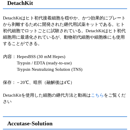
DetachKit
DetachKitはヒト初代接着細胞を穏やか、かつ効果的にプレート
から剥離するために開発された継代用試薬キットである。ヒト
初代細胞でロットごとに試験されている。DetachKitはヒト初代
細胞用に最適化されているが、動物初代細胞や細胞株にも使用
することができる。
内容：
HepesBSS (30 mM Hepes)
Trypsin / EDTA (ready-to-use)
Trypsin Neutralizing Solution (TNS)
保存：－20℃、暗所（融解後は4℃）
DetachKitを使用した細胞の継代方法と動画は
こちら
をご覧くだ
さい
Accutase-Solution