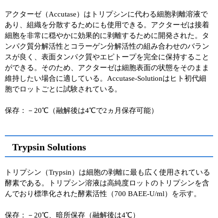
アクターゼ（Accutase）はトリプシンに代わる細胞剥離溶液で
あり、組織を分散するためにも使用できる。アクターゼは接着
細胞を非常に穏やかに効果的に剥離するために開発された。タ
ンパク質分解活性とコラーゲン分解活性の組み合わせのバラン
スが良く、表面タンパク質やエピトープを完全に保持すること
ができる。そのため、アクターゼは細胞表面の状態をそのまま
維持したい場合に適している。Accutase-Solutionはヒト初代細
胞でロットごとに試験されている。
保存：－20℃（融解後は4℃で2ヵ月保存可能）
Trypsin Solutions
トリプシン（Trypsin）は細胞の剥離に最も広く使用されている
酵素である。トリプシン溶液は高純度ロットのトリプシンを含
んでおり標準化された酵素活性（700 BAEE-U/ml）を示す。
保存：－20℃、暗所保存（融解後は4℃）