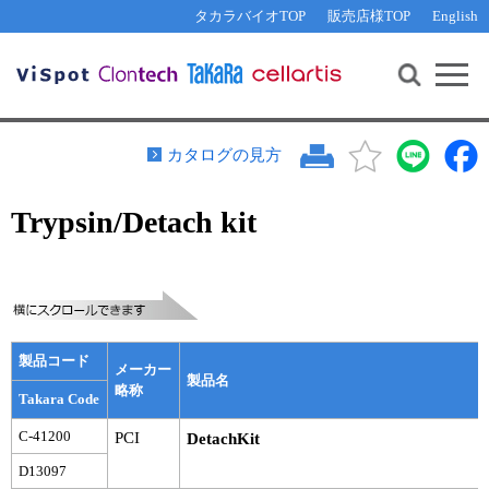
その他 ライセンスに関するご相談
機能解析・サイレンシング
資料請求
お問い合わせ
WEB会員登録
タカラバイオTOP
販売店様TOP
English
遺伝子組換え生物該当製品
Q&A
RNA合成・cDNA合成・クローニング
研究支援ツール
資料請求
制限酵素・電気泳動
Cut-Site Navigator 
制限酵素切断サイトの検索
サンプル請求
抗体・ELISA
カタログの見方
In-Fusion Cloning プライマー設計
核酸抽出・精製・標識
Trypsin/Detach kit
抗体検索サイト
PCR・等温増幅
リアルタイムPCR
（インターカレーター法）
リアルタイムPCR（qPCR）
プライマー検索・注文
装置・ソフトウェア
リアルタイムPCR
（プローブ法）
プライマー・プローブ検索・注文
サンプル請求
製品コード
メーカー
製品名
略称
Takara Code
機器ソフトウェア・ベクター配列ダウンロード
テクニカルサポートライン
C-41200
PCI
DetachKit
ラーニングセンター
D13097