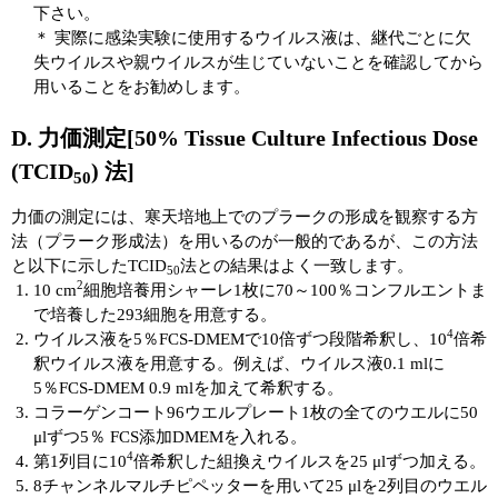
下さい。
＊ 実際に感染実験に使用するウイルス液は、継代ごとに欠
失ウイルスや親ウイルスが生じていないことを確認してから
用いることをお勧めします。
D. 力価測定[50% Tissue Culture Infectious Dose
(TCID
) 法]
50
力価の測定には、寒天培地上でのプラークの形成を観察する方
法（プラーク形成法）を用いるのが一般的であるが、この方法
と以下に示したTCID
法との結果はよく一致します。
50
2
10 cm
細胞培養用シャーレ1枚に70～100％コンフルエントま
で培養した293細胞を用意する。
4
ウイルス液を5％FCS-DMEMで10倍ずつ段階希釈し、10
倍希
釈ウイルス液を用意する。例えば、ウイルス液0.1 mlに
5％FCS-DMEM 0.9 mlを加えて希釈する。
コラーゲンコート96ウエルプレート1枚の全てのウエルに50
μlずつ5％ FCS添加DMEMを入れる。
4
第1列目に10
倍希釈した組換えウイルスを25 μlずつ加える。
8チャンネルマルチピペッターを用いて25 μlを2列目のウエル