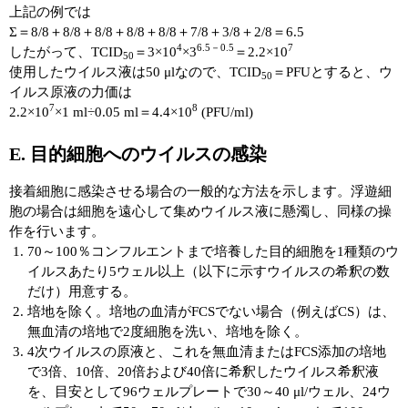
上記の例では
Σ＝8/8＋8/8＋8/8＋8/8＋8/8＋7/8＋3/8＋2/8＝6.5
4
6.5－0.5
7
したがって、TCID
＝3×10
×3
＝2.2×10
50
使用したウイルス液は50 μlなので、TCID
＝PFUとすると、ウ
50
イルス原液の力価は
7
8
2.2×10
×1 ml÷0.05 ml＝4.4×10
(PFU/ml)
E. 目的細胞へのウイルスの感染
接着細胞に感染させる場合の一般的な方法を示します。浮遊細
胞の場合は細胞を遠心して集めウイルス液に懸濁し、同様の操
作を行います。
70～100％コンフルエントまで培養した目的細胞を1種類のウ
イルスあたり5ウェル以上（以下に示すウイルスの希釈の数
だけ）用意する。
培地を除く。培地の血清がFCSでない場合（例えばCS）は、
無血清の培地で2度細胞を洗い、培地を除く。
4次ウイルスの原液と、これを無血清またはFCS添加の培地
で3倍、10倍、20倍および40倍に希釈したウイルス希釈液
を、目安として96ウェルプレートで30～40 μl/ウェル、24ウ