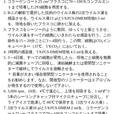
実験ガイド
2
コラーゲンコート25 cm
フラスコに70～100％コンフルエン
トまで培養した293細胞を用意する。
リアルタイムPCR実験ガイド
B-2.の解析で選択した目的のウイルス株の2次ウイルス液を
感染させる。ウイルス液15 μlと5％FCS-DMEM培地0.5 ml
遺伝子検査ガイド（食品・水質・家畜他）
を、培地を除いたフラスコに静かに加える。
フラスコをシーソーのように数回、ゆっくりと振とうさせ、
NGSポータルサイト
ウイルス液をすべての細胞にいきわたらせ感染を行う。この
操作を15～20分ごとに3～4回行う。この間、細胞はCO
イン
2
幹細胞・再生医療研究ガイド
キュベーター（37℃、5％CO
）においておく。
2
1時間の感染後、5％FCS-DMEM培地 4.5 mlを加える。
クローニング実験ガイド
3～4日後、すべての細胞が変性したら、培地ごと細胞を無菌
的に滅菌チューブに回収し、凍結融解または密閉型ソニケー
細胞選択ガイド
ターで破砕してウイルスを遊離させる。
＊ 容量が大きい場合密閉型ソニケーターを使用されること
エピジェネティクス実験ガイド
をお勧めします。なお、開放型のソニケーターはエアロゾル
が発生するので使用しないで下さい。
RNAi実験ガイド
3,000 rpm、10分、4℃で遠心し、上清を回収する。1 mlずつ
5本のシーリングキャップ付マイクロチューブに分注し、ド
アプリケーションノート
ライアイスで急凍して‐80℃で保存する（3次ウイルス液）。
3次ウイルス液50 μlと5％FCS-DMEM 2 mlを、コラーゲンコ
プロトコール集
ート75 cm
フラスコで70～100％コンフルエントまで培養し