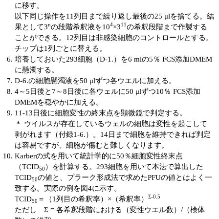
に移す。
以下同じ操作を11列目まで繰り返し最後の25 μlを捨てる。結
n
4
11
果として3
の段階希釈液を10
×3
の希釈段階まで作製する
ことができる。12列目は非感染細胞のコントロールとする。
チップは1列ごとに替える。
培養しておいた293細胞（D-1.）を6 mlの5％ FCS添加DMEM
に懸濁する。
D-6.の細胞懸濁液を50 μlずつ各ウエルに加える。
4～5日後と7～8日後に各ウェルに50 μlずつ10％ FCS添加
DMEMを穏やかに加える。
11-13日後に細胞変性の終末点を顕微鏡で判定する。
＊ ウイルスが存在しているウェルの細胞は変性を起こして
剥がれます（付録1-6.）。14日まで細胞を維持できれば判定
は容易ですが、細胞が傷むと難しくなります。
Karberの式を用いて統計学的に50％細胞変性終末点
（TCID
）を計算する。293細胞を用いて本法で算出した
50
TCID
の値と、プラーク形成法で求めたPFUの値とはよく一
50
致する。実際の例を図4に示す。
Σ-0.5
TCID
＝（1列目の希釈率）×（希釈率）
50
ただし Σ = 各希釈段階における（変性ウエル数）/（検体