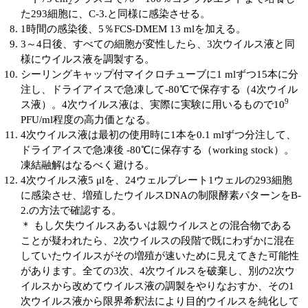
2
た293細胞に、C-3.と同様に感染させる。
ユーザーズボイス集
1時間の感染後、5％FCS-DMEM 13 mlを加える。
3～4日後、すべての細胞が変性したら、3次ウイルス液と同
動画ライブラリー
様にウイルス液を調製する。
シーリングキャップ付マイクロチューブに1 mlずつ15本に分
Q&A
注し、ドライアイスで急凍して‐80℃で保存する（4次ウイル
9
ス液）。4次ウイルス液は、実際に実験に用いるもので10
PFU/ml程度の高力価となる。
4次ウイルス液は最初の使用時に1本を0.1 mlずつ分注して、
ドライアイスで急凍後 ‐80℃に保存する（working stock）。
凍結融解はなるべく避ける。
4次ウイルス液5 μlを、24ウェルプレート1ウェルの293細胞
に感染させ、増殖したウイルスDNAの制限酵素パターンをB-
2.の方法で確認する。
＊ もし欠失ウイルスあるいは親ウイルスとの混合物である
ことが疑われたら、2次ウイルスの段階で既にわずかに混在
していたウイルスがその増殖が速いために見えてきた可能性
があります。全ての3次、4次ウイルスを破棄し、別の2次ウ
イルスから改めてウイルス液の調製をやりなおすか、その1
次ウイルス液から限界希釈法により目的ウイルスを純化して