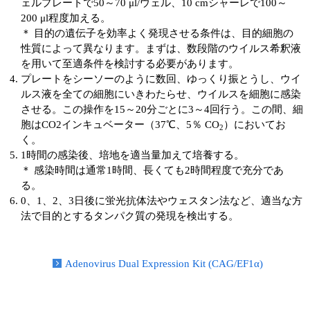
ェルプレートで50～70 μl/ウェル、10 cmシャーレで100～
200 μl程度加える。
＊ 目的の遺伝子を効率よく発現させる条件は、目的細胞の
性質によって異なります。まずは、数段階のウイルス希釈液
を用いて至適条件を検討する必要があります。
プレートをシーソーのように数回、ゆっくり振とうし、ウイ
ルス液を全ての細胞にいきわたらせ、ウイルスを細胞に感染
させる。この操作を15～20分ごとに3～4回行う。この間、細
胞はCO2インキュベーター（37℃、5％ CO
）においてお
2
く。
1時間の感染後、培地を適当量加えて培養する。
＊ 感染時間は通常1時間、長くても2時間程度で充分であ
る。
0、1、2、3日後に蛍光抗体法やウェスタン法など、適当な方
法で目的とするタンパク質の発現を検出する。
Adenovirus Dual Expression Kit (CAG/EF1α)