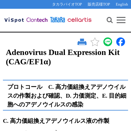
その他 ライセンスに関するご相談
機能解析・サイレンシング
資料請求
お問い合わせ
WEB会員登録
タカラバイオTOP
販売店様TOP
English
遺伝子組換え生物該当製品
Q&A
RNA合成・cDNA合成・クローニング
研究支援ツール
資料請求
制限酵素・電気泳動
Cut-Site Navigator 
制限酵素切断サイトの検索
サンプル請求
抗体・ELISA
In-Fusion Cloning プライマー設計
核酸抽出・精製・標識
Adenovirus Dual Expression Kit
抗体検索サイト
(CAG/EF1α)
PCR・等温増幅
リアルタイムPCR
（インターカレーター法）
リアルタイムPCR（qPCR）
プライマー検索・注文
装置・ソフトウェア
プロトコール C. 高力価組換えアデノウイル
リアルタイムPCR
（プローブ法）
プライマー・プローブ検索・注文
スの作製および確認、D. 力価測定、E. 目的細
サンプル請求
胞へのアデノウイルスの感染
機器ソフトウェア・ベクター配列ダウンロード
テクニカルサポートライン
C. 高力価組換えアデノウイルス液の作製
ラーニングセンター