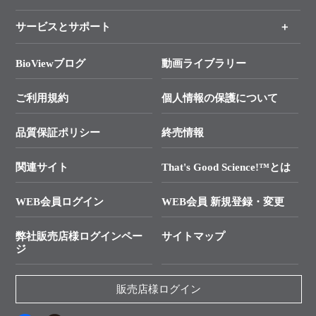
各種ご案内
サービスとサポート
リアルタイムPCR実験のススメ
タカラバイオ各種会員募集のお知らせ
遺伝子による検査のススメ
総合お問い合わせ
BioViewブログ
動画ライブラリー
終売製品のお知らせ
幹細胞・再生医療研究ガイド
├ テクニカルサポート 技術相談室
価格改定のご案内
ご利用規約
個人情報の保護について
クローニング実験ガイド
├ リアルタイムPCRサポートライン
学会展示・セミナーのご案内
SMARTer NGSポータルサイト
品質保証ポリシー
終売情報
├ 実験コンシェルジュ
技術セミナーのご案内
In-Fusion Cloning
├ 受託サービスお問い合わせ
プライマー設計
関連サイト
That's Good Science!™とは
タカラバイオ発表文献
└ カスタム製造お問い合わせ
Cut-Site Navigator
WEB会員ログイン
WEB会員 新規登録・変更
制限酵素切断サイトの検索
資料請求 試薬関連
ユーザーズボイス集
弊社販売店様ログインペー
サイトマップ
資料請求 機器関連
ジ
エピジェネティクス実験ガイド
資料請求 受託関連
RNAi実験のススメ
資料請求 核酸抽出・精製カタログ
販売店様ログイン
抗体検索サイト
サンプル請求一覧