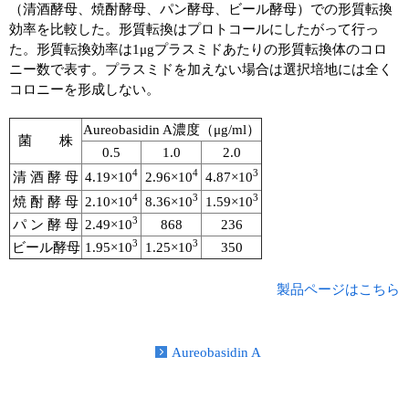
実験ガイド
（清酒酵母、焼酎酵母、パン酵母、ビール酵母）での形質転換
効率を比較した。形質転換はプロトコールにしたがって行っ
リアルタイムPCR実験ガイド
た。形質転換効率は1μgプラスミドあたりの形質転換体のコロ
ニー数で表す。プラスミドを加えない場合は選択培地には全く
遺伝子検査ガイド（食品・水質・家畜他）
コロニーを形成しない。
NGSポータルサイト
Aureobasidin A濃度（μg/ml）
菌 株
0.5
1.0
2.0
幹細胞・再生医療研究ガイド
4
4
3
清 酒 酵 母
4.19×10
2.96×10
4.87×10
4
3
3
クローニング実験ガイド
焼 酎 酵 母
2.10×10
8.36×10
1.59×10
3
パ ン 酵 母
2.49×10
868
236
細胞選択ガイド
3
3
ビール酵母
1.95×10
1.25×10
350
エピジェネティクス実験ガイド
製品ページはこちら
RNAi実験ガイド
Aureobasidin A
アプリケーションノート
プロトコール集