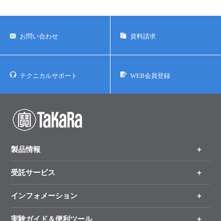
ユーザーズボイス集
お問い合わせ
資料請求
動画ライブラリー
Q&A
テクニカルサポート
WEB会員登録
製品情報
受託サービス
製品一覧
（分野、カテゴリーから探す）
インフォメーション
オンライン注文
手法から製品を探す
新製品情報
実験ガイド＆便利ツール
キャンペーン