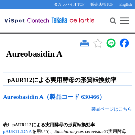
その他 ライセンスに関するご相談
機能解析・サイレンシング
資料請求
お問い合わせ
WEB会員登録
タカラバイオTOP
販売店様TOP
English
遺伝子組換え生物該当製品
Q&A
RNA合成・cDNA合成・クローニング
研究支援ツール
資料請求
制限酵素・電気泳動
Cut-Site Navigator 
制限酵素切断サイトの検索
サンプル請求
抗体・ELISA
In-Fusion Cloning プライマー設計
核酸抽出・精製・標識
Aureobasidin A
抗体検索サイト
PCR・等温増幅
リアルタイムPCR
（インターカレーター法）
リアルタイムPCR（qPCR）
プライマー検索・注文
pAUR112による実用酵母の形質転換効率
装置・ソフトウェア
リアルタイムPCR
（プローブ法）
Aureobasidin A（製品コード 630466）
プライマー・プローブ検索・注文
サンプル請求
製品ページはこちら
機器ソフトウェア・ベクター配列ダウンロード
テクニカルサポートライン
ラーニングセンター
表1. pAUR112による実用酵母の形質転換効率
pAUR112DNA
を用いて、
Saccharomyces cerevisiae
の実用酵母