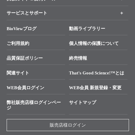
各種ご案内
サービスとサポート
リアルタイムPCR実験のススメ
タカラバイオ各種会員募集のお知らせ
遺伝子による検査のススメ
総合お問い合わせ
BioViewブログ
動画ライブラリー
終売製品のお知らせ
幹細胞・再生医療研究ガイド
├ テクニカルサポート 技術相談室
価格改定のご案内
ご利用規約
個人情報の保護について
クローニング実験ガイド
├ リアルタイムPCRサポートライン
学会展示・セミナーのご案内
SMARTer NGSポータルサイト
品質保証ポリシー
終売情報
├ 実験コンシェルジュ
技術セミナーのご案内
In-Fusion Cloning
├ 受託サービスお問い合わせ
プライマー設計
関連サイト
That's Good Science!™とは
タカラバイオ発表文献
└ カスタム製造お問い合わせ
Cut-Site Navigator
WEB会員ログイン
WEB会員 新規登録・変更
制限酵素切断サイトの検索
資料請求 試薬関連
ユーザーズボイス集
弊社販売店様ログインペー
サイトマップ
資料請求 機器関連
ジ
エピジェネティクス実験ガイド
資料請求 受託関連
RNAi実験のススメ
資料請求 核酸抽出・精製カタログ
販売店様ログイン
抗体検索サイト