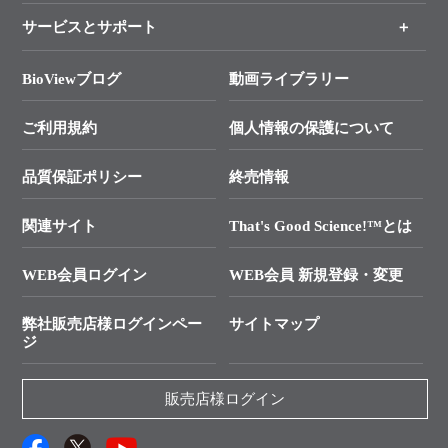
各種ご案内
サービスとサポート
リアルタイムPCR実験のススメ
タカラバイオ各種会員募集のお知らせ
遺伝子による検査のススメ
総合お問い合わせ
BioViewブログ
動画ライブラリー
終売製品のお知らせ
幹細胞・再生医療研究ガイド
├ テクニカルサポート 技術相談室
価格改定のご案内
ご利用規約
個人情報の保護について
クローニング実験ガイド
├ リアルタイムPCRサポートライン
学会展示・セミナーのご案内
SMARTer NGSポータルサイト
品質保証ポリシー
終売情報
├ 実験コンシェルジュ
技術セミナーのご案内
In-Fusion Cloning
├ 受託サービスお問い合わせ
プライマー設計
関連サイト
That's Good Science!™とは
タカラバイオ発表文献
└ カスタム製造お問い合わせ
Cut-Site Navigator
WEB会員ログイン
WEB会員 新規登録・変更
制限酵素切断サイトの検索
資料請求 試薬関連
ユーザーズボイス集
弊社販売店様ログインペー
サイトマップ
資料請求 機器関連
ジ
エピジェネティクス実験ガイド
資料請求 受託関連
RNAi実験のススメ
資料請求 核酸抽出・精製カタログ
販売店様ログイン
抗体検索サイト
サンプル請求一覧