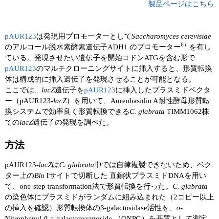
実験ガイド
製品ページはこちら
リアルタイムPCR実験ガイド
pAUR123
は発現用プロモーターとして
Saccharomyces cerevisiae
遺伝子検査ガイド（食品・水質・家畜他）
6）
のアルコール脱水素酵素遺伝子ADH1 のプロモーター
を有し
ている。発現させたい遺伝子を開始コドンATGを含む形で
NGSポータルサイト
pAUR123
のマルチクローニングサイトに挿入すると、形質転換
体は構成的に挿入遺伝子を発現させることが可能となる。
幹細胞・再生医療研究ガイド
ここでは、
lacZ
遺伝子を
pAUR123
に挿入したプラスミドベクタ
ー（pAUR123-
lacZ
）を用いて、Aureobasidin A耐性酵母形質転
クローニング実験ガイド
換システムで効率良く形質転換できる
C. glabrata
TIMM1062株
での
lacZ
遺伝子の発現を調べた。
細胞選択ガイド
方法
エピジェネティクス実験ガイド
pAUR123-
lacZ
は
C. glabrata
中では自律複製できないため、ベク
RNAi実験ガイド
ター上の
Bln
Iサイトで切断した 直鎖状プラスミドDNAを用い
て、one-step transformation法で形質転換を行った。
C. glabrata
アプリケーションノート
の染色体にプラスミドがランダムに組み込まれた（2コピー以上
の挿入を確認）形質転換体のβ-galactosidase活性を、
o
-
プロトコール集
Nitrophenyl-β-
-galactopyranoside （ONPG）を基質として測定