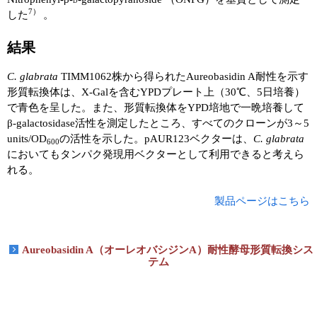
D
7）
した
。
ユーザーズボイス集
結果
動画ライブラリー
C. glabrata
TIMM1062株から得られたAureobasidin A耐性を示す
Q&A
形質転換体は、X-Galを含むYPDプレート上（30℃、5日培養）
で青色を呈した。また、形質転換体をYPD培地で一晩培養して
β-galactosidase活性を測定したところ、すべてのクローンが3～5
units/OD
の活性を示した。pAUR123ベクターは、
C. glabrata
600
においてもタンパク発現用ベクターとして利用できると考えら
れる。
製品ページはこちら
Aureobasidin A（オーレオバシジンA）耐性酵母形質転換シス
テム