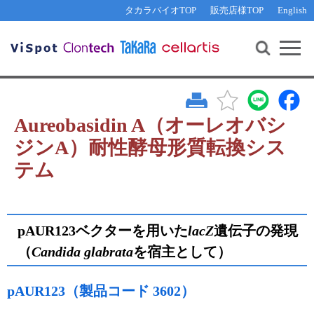
その他 ライセンスに関するご相談
機能解析・サイレンシング
資料請求
お問い合わせ
WEB会員登録
タカラバイオTOP
販売店様TOP
English
遺伝子組換え生物該当製品
Q&A
RNA合成・cDNA合成・クローニング
研究支援ツール
資料請求
制限酵素・電気泳動
Cut-Site Navigator 
制限酵素切断サイトの検索
サンプル請求
抗体・ELISA
In-Fusion Cloning プライマー設計
核酸抽出・精製・標識
Aureobasidin A（オーレオバシ
抗体検索サイト
ジンA）耐性酵母形質転換シス
PCR・等温増幅
テム
リアルタイムPCR
（インターカレーター法）
リアルタイムPCR（qPCR）
プライマー検索・注文
装置・ソフトウェア
リアルタイムPCR
（プローブ法）
プライマー・プローブ検索・注文
pAUR123ベクターを用いた
lacZ
遺伝子の発現
サンプル請求
（
Candida glabrata
を宿主として）
機器ソフトウェア・ベクター配列ダウンロード
テクニカルサポートライン
ラーニングセンター
pAUR123（製品コード 3602）