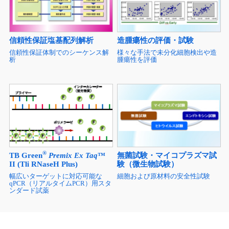
信頼性保証塩基配列解析
造腫瘍性の評価・試験
信頼性保証体制でのシーケンス解
様々な手法で未分化細胞検出や造
析
腫瘍性を評価
®
TB Green
Premix Ex Taq
™
無菌試験・マイコプラズマ試
II (Tli RNaseH Plus)
験（微生物試験）
幅広いターゲットに対応可能な
細胞および原材料の安全性試験
qPCR（リアルタイムPCR）用スタ
ンダード試薬