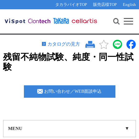
その他 ライセンスに関するご相談
機能解析・サイレンシング
資料請求
お問い合わせ
WEB会員登録
タカラバイオTOP
販売店様TOP
English
遺伝子組換え生物該当製品
Q&A
RNA合成・cDNA合成・クローニング
研究支援ツール
資料請求
制限酵素・電気泳動
Cut-Site Navigator 
制限酵素切断サイトの検索
サンプル請求
抗体・ELISA
カタログの見方
In-Fusion Cloning プライマー設計
核酸抽出・精製・標識
残留不純物試験、純度・同一性試
抗体検索サイト
PCR・等温増幅
験
リアルタイムPCR
（インターカレーター法）
リアルタイムPCR（qPCR）
プライマー検索・注文
装置・ソフトウェア
お問い合わせ／WEB面談申込
リアルタイムPCR
（プローブ法）
プライマー・プローブ検索・注文
サンプル請求
機器ソフトウェア・ベクター配列ダウンロード
テクニカルサポートライン
ラーニングセンター
MENU