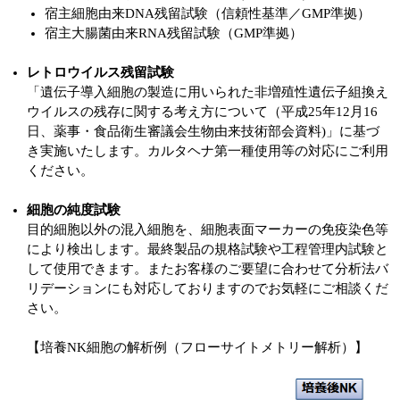
宿主細胞由来DNA残留試験（信頼性基準／GMP準拠）
宿主大腸菌由来RNA残留試験（GMP準拠）
レトロウイルス残留試験
「遺伝子導入細胞の製造に用いられた非増殖性遺伝子組換え
ウイルスの残存に関する考え方について（平成25年12月16
日、薬事・食品衛生審議会生物由来技術部会資料)」に基づ
き実施いたします。カルタヘナ第一種使用等の対応にご利用
ください。
細胞の純度試験
目的細胞以外の混入細胞を、細胞表面マーカーの免疫染色等
により検出します。最終製品の規格試験や工程管理内試験と
して使用できます。またお客様のご要望に合わせて分析法バ
リデーションにも対応しておりますのでお気軽にご相談くだ
さい。
【培養NK細胞の解析例（フローサイトメトリー解析）】