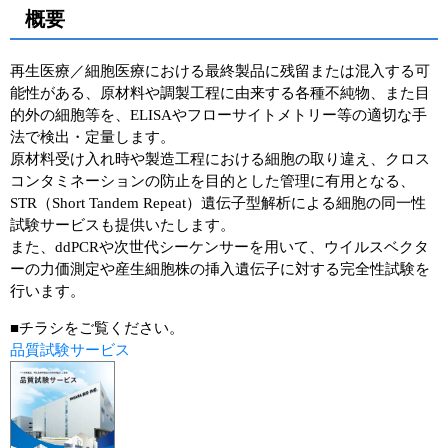
概要
ユーザーズボイス集
再生医療／細胞医療における最終製品に残留または混入する可
動画ライブラリー
能性がある、原材料や調製工程に由来する各種不純物、また目
的外の細胞等を、ELISAやフローサイトメトリー等の適切な手
Q&A
法で検出・定量します。
原材料受け入れ時や製造工程における細胞の取り違え、クロス
コンタミネーションの防止を目的とした管理に有用となる、
STR（Short Tandem Repeat）遺伝子型解析による細胞の同一性
試験サービスも提供いたします。
また、ddPCRや次世代シーケンサーを用いて、ウイルスベクタ
ーの力価測定や産生細胞株の挿入遺伝子に対する完全性試験を
行います。
■チラシをご覧ください。
品質試験サービス