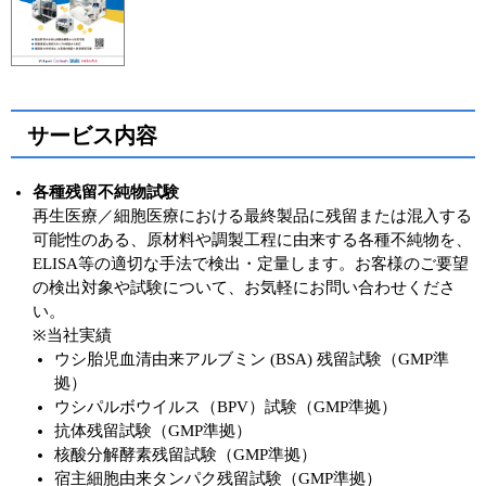
サービス内容
各種残留不純物試験
再生医療／細胞医療における最終製品に残留または混入する
可能性のある、原材料や調製工程に由来する各種不純物を、
ELISA等の適切な手法で検出・定量します。お客様のご要望
の検出対象や試験について、お気軽にお問い合わせくださ
い。
※当社実績
ウシ胎児血清由来アルブミン (BSA) 残留試験（GMP準
拠）
ウシパルボウイルス（BPV）試験（GMP準拠）
抗体残留試験（GMP準拠）
核酸分解酵素残留試験（GMP準拠）
宿主細胞由来タンパク残留試験（GMP準拠）