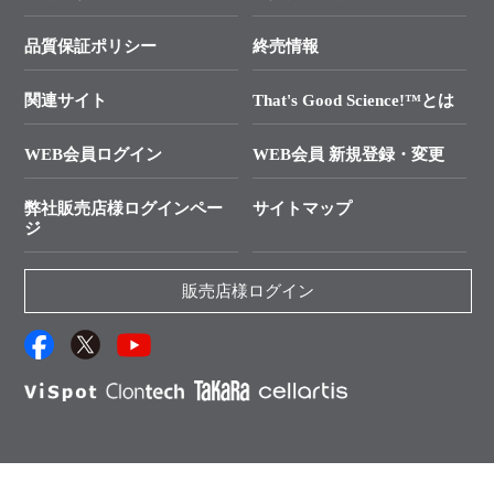
├ リアルタイムPCRサポートライン
学会展示・セミナーのご案内
SMARTer NGSポータルサイト
品質保証ポリシー
終売情報
├ 実験コンシェルジュ
技術セミナーのご案内
In-Fusion Cloning
├ 受託サービスお問い合わせ
プライマー設計
関連サイト
That's Good Science!™とは
タカラバイオ発表文献
└ カスタム製造お問い合わせ
Cut-Site Navigator
WEB会員ログイン
WEB会員 新規登録・変更
制限酵素切断サイトの検索
資料請求 試薬関連
ユーザーズボイス集
弊社販売店様ログインペー
サイトマップ
資料請求 機器関連
ジ
エピジェネティクス実験ガイド
資料請求 受託関連
RNAi実験のススメ
資料請求 核酸抽出・精製カタログ
販売店様ログイン
抗体検索サイト
サンプル請求一覧
ダウンロードサービス
アプリケーションノート
（旧アプリの部屋）
プロトコール集