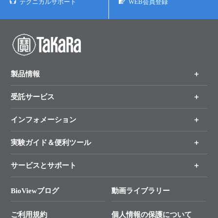
テクニカルサポート
WEB会員登録
製品情報
受託サービス
製品一覧
（分野、カテゴリーから探す）
インフォメーション
オンライン注文
手法から製品を探す
新製品情報
実験ガイド＆便利ツール
キャンペーン
各種ご案内
サービスとサポート
リアルタイムPCR実験のススメ
タカラバイオ各種会員募集のお知らせ
遺伝子による検査のススメ
総合お問い合わせ
BioViewブログ
動画ライブラリー
終売製品のお知らせ
幹細胞・再生医療研究ガイド
├ テクニカルサポート 技術相談室
価格改定のご案内
ご利用規約
個人情報の保護について
クローニング実験ガイド