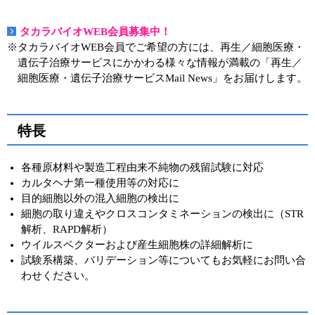
実験ガイド
リアルタイムPCR実験ガイド
タカラバイオWEB会員募集中！
※タカラバイオWEB会員でご希望の方には、再生／細胞医療・
遺伝子検査ガイド（食品・水質・家畜他）
遺伝子治療サービスにかかわる様々な情報が満載の「再生／
細胞医療・遺伝子治療サービスMail News」をお届けします。
NGSポータルサイト
幹細胞・再生医療研究ガイド
特長
クローニング実験ガイド
各種原材料や製造工程由来不純物の残留試験に対応
カルタヘナ第一種使用等の対応に
細胞選択ガイド
目的細胞以外の混入細胞の検出に
細胞の取り違えやクロスコンタミネーションの検出に（STR
エピジェネティクス実験ガイド
解析、RAPD解析）
ウイルスベクターおよび産生細胞株の詳細解析に
RNAi実験ガイド
試験系構築、バリデーション等についてもお気軽にお問い合
わせください。
アプリケーションノート
プロトコール集