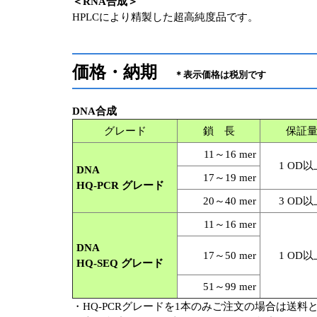
＜RNA合成＞
HPLCにより精製した超高純度品です。
価格・納期
＊表示価格は税別です
DNA合成
グレード
鎖 長
保証
11～16 mer
1 OD以
DNA
17～19 mer
HQ-PCR グレード
20～40 mer
3 OD以
11～16 mer
DNA
17～50 mer
1 OD以
HQ-SEQ グレード
51～99 mer
・HQ-PCRグレードを1本のみご注文の場合は送料と