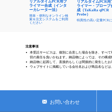
リアルタイムPCR用プ
リアルタイムPCR用
ライマー合成（インタ
ライマー・プローブ
ーカレーター法）
成（TaKaRa qPCR
Probe）
簡単・便利なオンライン検
索＆注文システムをご利用
特異性の高い定量PCR
ください
注意事項
本受託サービスは、個別に合意した場合を除き、すべて
切の責任を負いかねます。納品物によっては、その構成
納品物に起因して、直接的もしくは間接的に発生したお
ウェブサイトに掲載している会社名および商品名などは
お問い合わせ