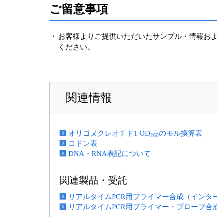
ご留意事項
・
お客様よりご提供いただいたサンプル・情報およ
ください。
関連情報
オリゴヌクレオチド1 OD
のモル換算表
260
コドン表
DNA・RNA表記について
関連製品・受託
リアルタイムPCR用プライマー合成（インタ
リアルタイムPCR用プライマー・プローブ合成（TaK