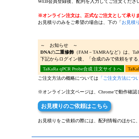
WEB会員登録後、配列を入力してご注文くださ
※オンライン注文は、正式なご注文として承り
お見積りのみをご希望の場合は、下の「
お見積
～ お知らせ ～
DNA
の
二重修飾
（FAM－TAMRAなど）は、TaK
下記からログイン後、「合成のみで依頼をする
TaKaRa qPCR Probe合成 注文サイトへ
TaK
ご注文方法の概略については
「ご注文方法につ
※オンライン注文ページは、Chromeで動作確
お見積りのご依頼はこちら
お見積りをご依頼の際には、配列情報のほかに