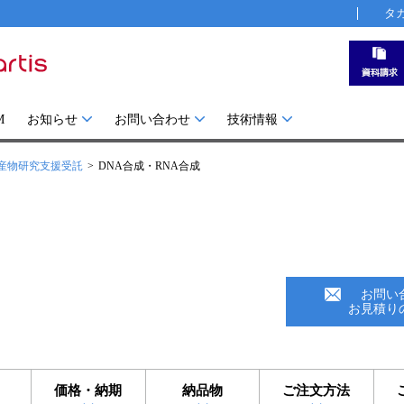
タ
M
お知らせ
お問い合わせ
技術情報
産物研究支援受託
DNA合成・RNA合成
お問い
お見積り
価格・納期
納品物
ご注文方法