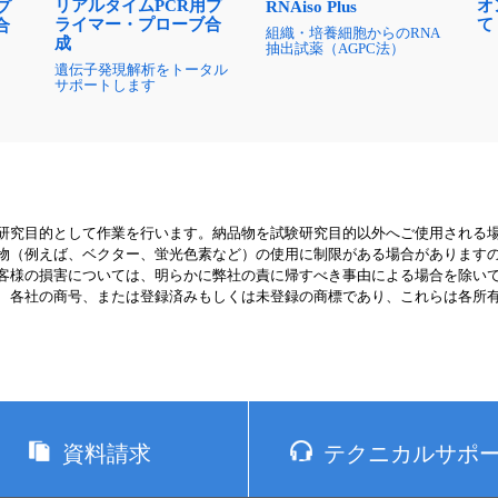
リアルタイムPCR用プ
オ
プ
RNAiso Plus
ライマー・プローブ合
て
合
組織・培養細胞からのRNA
成
抽出試薬（AGPC法）
遺伝子発現解析をトータル
サポートします
に
研究目的として作業を行います。納品物を試験研究目的以外へご使用される
物（例えば、ベクター、蛍光色素など）の使用に制限がある場合があります
客様の損害については、明らかに弊社の責に帰すべき事由による場合を除い
、各社の商号、または登録済みもしくは未登録の商標であり、これらは各所
資料請求
テクニカルサポ