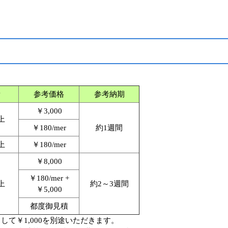
量
参考価格
参考納期
￥3,000
上
￥180/mer
約1週間
上
￥180/mer
￥8,000
￥180/mer +
上
約2～3週間
￥5,000
都度御見積
して￥1,000を別途いただきます。