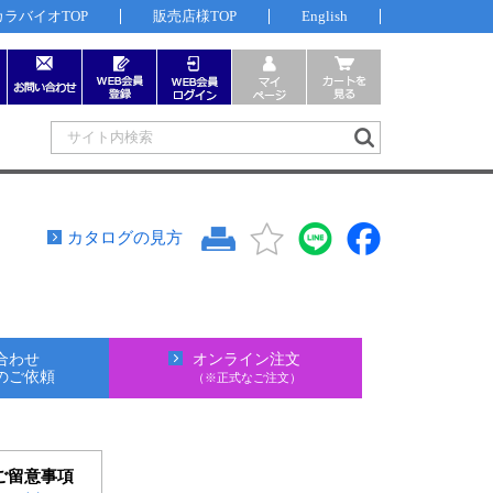
カラバイオTOP
販売店様TOP
English
カタログの見方
合わせ
オンライン注文
のご依頼
（※正式なご注文）
ご留意事項