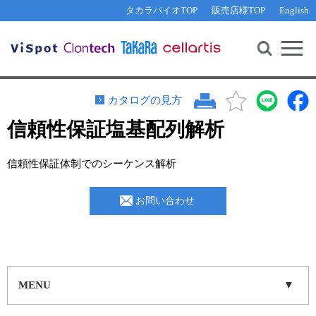
その他 ライセンスに関するご相談
機能解析・サイレンシング
資料請求
お問い合わせ
WEB会員登録
タカラバイオTOP
販売店様TOP
English
遺伝子組換え生物該当製品
Q&A
RNA合成・cDNA合成・クローニング
研究支援ツール
資料請求
制限酵素・電気泳動
Cut-Site Navigator 
制限酵素切断サイトの検索
サンプル請求
抗体・ELISA
カタログの見方
In-Fusion Cloning プライマー設計
核酸抽出・精製・標識
信頼性保証塩基配列解析
抗体検索サイト
PCR・等温増幅
信頼性保証体制でのシーケンス解析
リアルタイムPCR
（インターカレーター法）
リアルタイムPCR（qPCR）
プライマー検索・注文
お問い合わせ
装置・ソフトウェア
リアルタイムPCR
（プローブ法）
プライマー・プローブ検索・注文
サンプル請求
機器ソフトウェア・ベクター配列ダウンロード
テクニカルサポートライン
MENU
ラーニングセンター