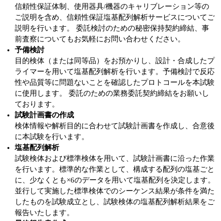
信頼性保証体制、使用器具/機器のキャリブレーション等の
ご説明を含め、信頼性保証塩基配列解析サービスについてご
説明を行います。 委託検討のための秘密保持契約締結、事
前査察についてもお気軽にお問い合わせください。
予備検討
目的検体（または同等品）をお預かりし、設計・合成したプ
ライマーを用いて塩基配列解析を行います。予備検討で反応
性や品質等に問題ないことを確認したプロトコールを本試験
に使用します。 委託のための業務委託契約締結をお願いし
ております。
試験計画書の作成
検体情報や解析目的に合わせて試験計画書を作成し、合意後
に本試験を行います。
塩基配列解析
試験検体および標準検体を用いて、試験計画書に沿った作業
を行います。標準的な作業として、構成する配列の塩基ごと
に、少なくとも×6のデータを用いて塩基配列を決定します。
並行して実施した標準検体でのシーケンス結果が条件を満た
したものを試験成立とし、試験検体の塩基配列解析結果をご
報告いたします。