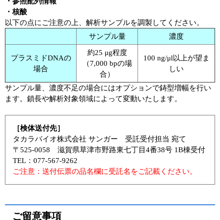
・参照配列情報
・核酸
以下の点にご注意の上、解析サンプルを調製してください。
サンプル量
濃度
約25 μg程度
プラスミドDNAの
100 ng/μl以上が望ま
（7,000 bpの場
場合
しい
合）
サンプル量、濃度不足の場合にはオプションで鋳型増幅を行い
ます。鎖長や解析対象領域によって変動いたします。
［検体送付先］
タカラバイオ株式会社 サンガー 受託受付担当 宛て
〒525-0058 滋賀県草津市野路東七丁目4番38号 1B棟受付
TEL：077-567-9262
ご注意：送付伝票の品名欄に受託名をご記載ください。
ご留意事項