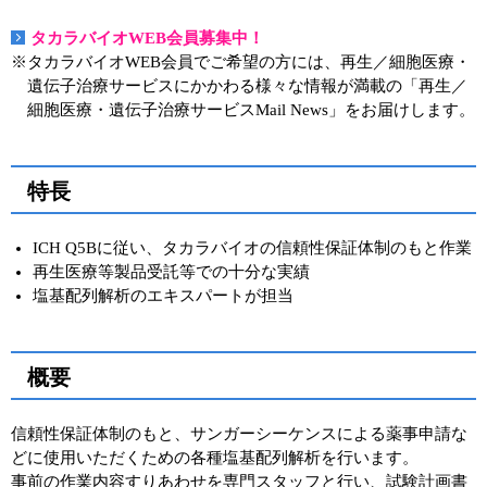
実験ガイド
タカラバイオWEB会員募集中！
リアルタイムPCR実験ガイド
※タカラバイオWEB会員でご希望の方には、再生／細胞医療・
遺伝子治療サービスにかかわる様々な情報が満載の「再生／
遺伝子検査ガイド（食品・水質・家畜他）
細胞医療・遺伝子治療サービスMail News」をお届けします。
NGSポータルサイト
特長
幹細胞・再生医療研究ガイド
クローニング実験ガイド
ICH Q5Bに従い、タカラバイオの信頼性保証体制のもと作業
再生医療等製品受託等での十分な実績
細胞選択ガイド
塩基配列解析のエキスパートが担当
エピジェネティクス実験ガイド
概要
RNAi実験ガイド
アプリケーションノート
信頼性保証体制のもと、サンガーシーケンスによる薬事申請な
どに使用いただくための各種塩基配列解析を行います。
プロトコール集
事前の作業内容すりあわせを専門スタッフと行い、試験計画書