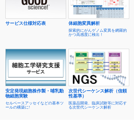
サービス仕様対応表
体細胞変異解析
探索的にがんゲノム変異を網羅的
かつ高感度に検出！
安定発現細胞株作製・哺乳動
次世代シーケンス解析（信頼
物細胞実験
性基準）
セルベースアッセイなどの基本ツ
医薬品開発、臨床試験等に対応す
ールの構築に!
る次世代シーケンス解析