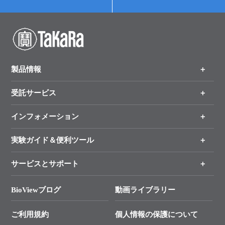
製品情報
受託サービス
製品一覧
（分野、カテゴリーから探す）
インフォメーション
オンライン注文
手法から製品を探す
新製品情報
実験ガイド＆便利ツール
キャンペーン
各種ご案内
サービスとサポート
リアルタイムPCR実験のススメ
タカラバイオ各種会員募集のお知らせ
遺伝子による検査のススメ
総合お問い合わせ
BioViewブログ
動画ライブラリー
終売製品のお知らせ
幹細胞・再生医療研究ガイド
├ テクニカルサポート 技術相談室
価格改定のご案内
ご利用規約
個人情報の保護について
クローニング実験ガイド
├ リアルタイムPCRサポートライン