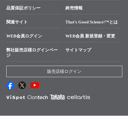
学会展示・セミナーのご案内
SMARTer NGSポータルサイト
品質保証ポリシー
終売情報
├ 実験コンシェルジュ
技術セミナーのご案内
In-Fusion Cloning
├ 受託サービスお問い合わせ
プライマー設計
関連サイト
That's Good Science!™とは
タカラバイオ発表文献
└ カスタム製造お問い合わせ
Cut-Site Navigator
WEB会員ログイン
WEB会員 新規登録・変更
制限酵素切断サイトの検索
資料請求 試薬関連
ユーザーズボイス集
弊社販売店様ログインペー
サイトマップ
資料請求 機器関連
ジ
エピジェネティクス実験ガイド
資料請求 受託関連
RNAi実験のススメ
資料請求 核酸抽出・精製カタログ
販売店様ログイン
抗体検索サイト
サンプル請求一覧
ダウンロードサービス
アプリケーションノート
（旧アプリの部屋）
プロトコール集
Q&A