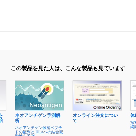
この製品を見た人は、
こんな製品も見ています
を
ネオアンチゲン予測解
オンライン注文につい
体
胎
析
て
探
網
ネオアンチゲン候補ペプチ
ドの配列と HLAへの結合親