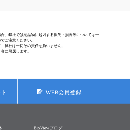
場合、弊社では納品物に起因する損失・損害等については一
のでご注意ください。
て、弊社は一切その責任を負いません。
有者に帰属します。
ート
WEB会員登録
ト
BioViewブログ