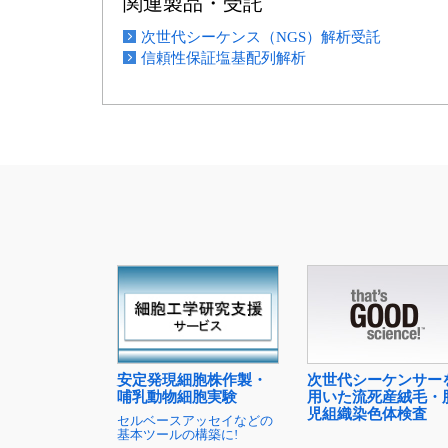
関連製品・受託
次世代シーケンス（NGS）解析受託
信頼性保証塩基配列解析
次世代シーケンサー
安定発現細胞株作製・
用いた流死産絨毛・
哺乳動物細胞実験
児組織染色体検査
セルベースアッセイなどの
基本ツールの構築に!