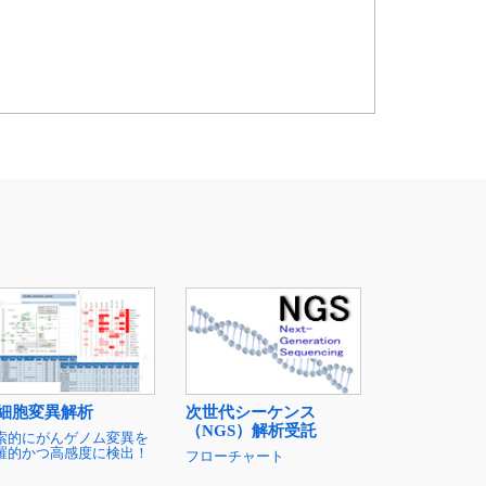
細胞変異解析
次世代シーケンス
（NGS）解析受託
索的にがんゲノム変異を
羅的かつ高感度に検出！
フローチャート