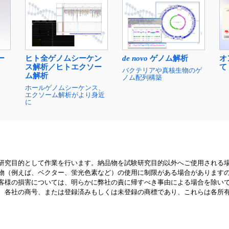
ー
ヒト全ゲノムシーケン
de novo
ゲノム解析
オ
ス解析／ヒトエクソー
て
バクテリアや真核生物のゲ
ム解析
ノム配列構築
ホールゲノムシーケンス、
エクソーム解析がより身近
に
研究目的として作業を行います。納品物を試験研究目的以外へご使用される
物（例えば、ベクター、蛍光色素など）の使用に制限がある場合があります
客様の損害については、明らかに弊社の責に帰すべき事由による場合を除い
、各社の商号、または登録済みもしくは未登録の商標であり、これらは各所