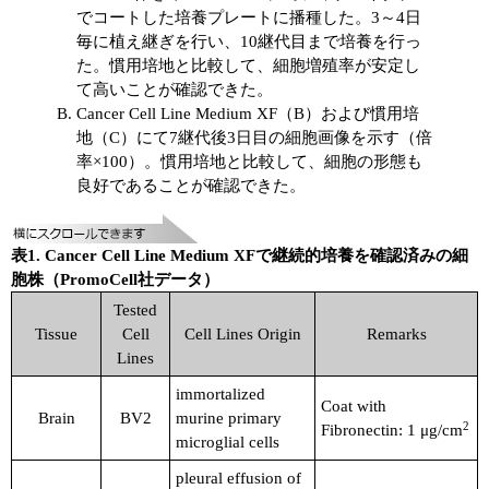
でコートした培養プレートに播種した。3～4日
毎に植え継ぎを行い、10継代目まで培養を行っ
た。慣用培地と比較して、細胞増殖率が安定し
て高いことが確認できた。
Cancer Cell Line Medium XF（B）および慣用培
地（C）にて7継代後3日目の細胞画像を示す（倍
率×100）。慣用培地と比較して、細胞の形態も
良好であることが確認できた。
表1. Cancer Cell Line Medium XFで継続的培養を確認済みの細
胞株（PromoCell社データ）
Tested
Tissue
Cell
Cell Lines Origin
Remarks
Lines
immortalized
Coat with
Brain
BV2
murine primary
2
Fibronectin: 1 μg/cm
microglial cells
pleural effusion of