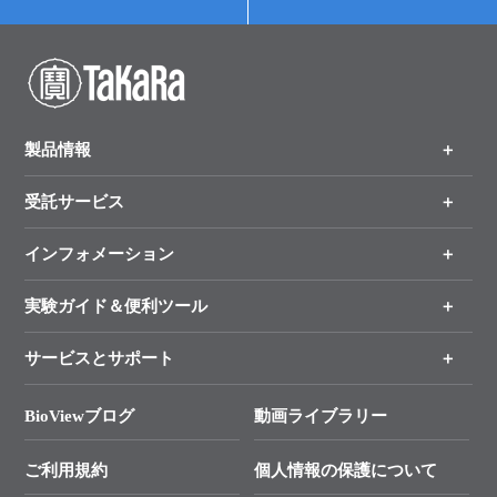
製品情報
受託サービス
製品一覧
（分野、カテゴリーから探す）
インフォメーション
オンライン注文
手法から製品を探す
新製品情報
実験ガイド＆便利ツール
キャンペーン
各種ご案内
サービスとサポート
リアルタイムPCR実験のススメ
タカラバイオ各種会員募集のお知らせ
遺伝子による検査のススメ
総合お問い合わせ
BioViewブログ
動画ライブラリー
終売製品のお知らせ
幹細胞・再生医療研究ガイド
├ テクニカルサポート 技術相談室
価格改定のご案内
ご利用規約
個人情報の保護について
クローニング実験ガイド
├ リアルタイムPCRサポートライン