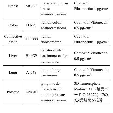
metastatic human
Coat with
Breast
MCF-7
2
breast
Fibronectin: 1 μg/cm
adenocarcinoma
human colon
Coat with Vitronectin:
Colon
HT-29
2
adenocarcinoma
0.5 μg/cm
Connective
human
Coat with
HT1080
2
tissue
fibrosarcoma
Fibronectin: 1 μg/cm
hepatocellular
Coat with Vitronectin:
Liver
HepG2
carcinoma of the
2
0.5 μg/cm
human liver
human lung
Coat with Vitronectin:
Lung
A-549
2
carcinoma
0.5 μg/cm
lymph node
3D Tumorsphere
metastasis of
Medium XF（製品コ
Prostate
LNCaP
human prostate
ード C-28070）での
adenocarcinoma
3次元培養を推奨