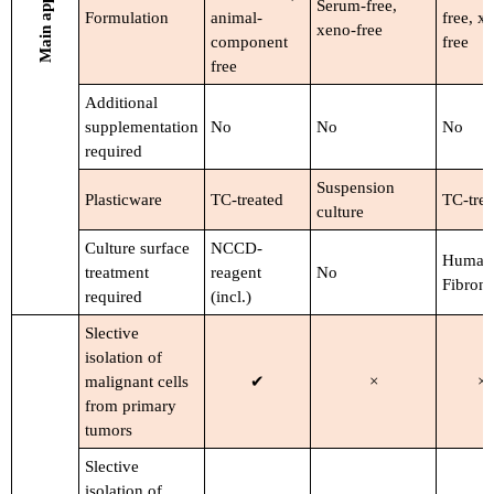
Main application
Serum-free,
Formulation
animal-
free, x
xeno-free
component
free
free
Additional
supplementation
No
No
No
required
Suspension
Plasticware
TC-treated
TC-trea
culture
Culture surface
NCCD-
Human
treatment
reagent
No
Fibrone
required
(incl.)
Slective
isolation of
malignant cells
✔
×
×
from primary
tumors
Slective
isolation of