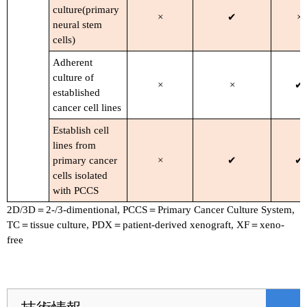
culture(primary
×
✔
×
neural stem
cells)
Adherent
culture of
×
×
✔
established
cancer cell lines
Establish cell
lines from
primary cancer
×
✔
✔
cells isolated
with PCCS
2D/3D＝2-/3-dimentional, PCCS＝Primary Cancer Culture System,
TC＝tissue culture, PDX＝patient-derived xenograft, XF＝xeno-
free