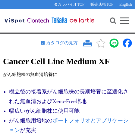
その他 ライセンスに関するご相談
機能解析・サイレンシング
資料請求
お問い合わせ
WEB会員登録
タカラバイオTOP
販売店様TOP
English
遺伝子組換え生物該当製品
Q&A
RNA合成・cDNA合成・クローニング
研究支援ツール
資料請求
制限酵素・電気泳動
Cut-Site Navigator 
制限酵素切断サイトの検索
サンプル請求
抗体・ELISA
カタログの見方
In-Fusion Cloning プライマー設計
核酸抽出・精製・標識
Cancer Cell Line Medium XF
抗体検索サイト
PCR・等温増幅
リアルタイムPCR
（インターカレーター法）
がん細胞株の無血清培養に
リアルタイムPCR（qPCR）
プライマー検索・注文
装置・ソフトウェア
樹立後の接着系がん細胞株の長期培養に至適化さ
リアルタイムPCR
（プローブ法）
プライマー・プローブ検索・注文
サンプル請求
れた無血清およびXeno-Free培地
幅広いがん細胞株に使用可能
機器ソフトウェア・ベクター配列ダウンロード
テクニカルサポートライン
がん細胞用培地の
ポートフォリオとアプリケーシ
ラーニングセンター
ョン
が充実