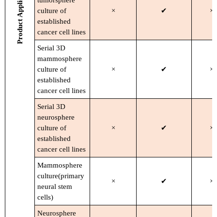
Product Application
tumorsphere
culture of
×
✔
×
established
cancer cell lines
Serial 3D
mammosphere
culture of
×
✔
×
established
cancer cell lines
Serial 3D
neurosphere
culture of
×
✔
×
established
cancer cell lines
Mammosphere
culture(primary
×
✔
×
neural stem
cells)
Neurosphere