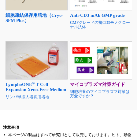
細胞凍結保存用培地（Cryo-
Anti-CD3 mAb GMP grade
SFM Plus）
GMPグレードの抗CD3モノクロー
ナル抗体
®
LymphoONE
T-Cell
マイコプラズマ対策ガイド
Expansion Xeno-Free Medium
細胞培養のマイコプラズマ対策は
万全ですか？
リンパ球拡大培養用培地
注意事項
本ページの製品はすべて研究用として販売しております。ヒト、動物