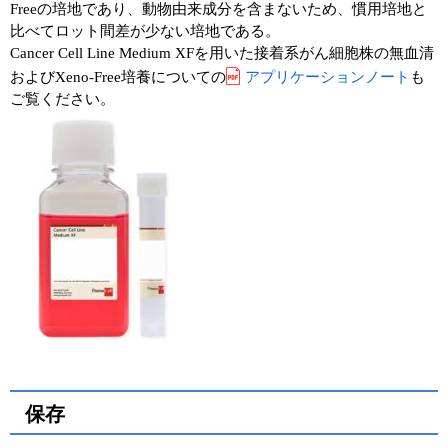
Freeの培地であり、動物由来成分を含まないため、慣用培地と
比べてロット間差が少ない培地である。
ユーザーズボイス集
Cancer Cell Line Medium XFを用いた接着系がん細胞株の無血清
およびXeno-Free培養についての
アプリケーションノート
も
動画ライブラリー
ご覧ください。
Q&A
保存