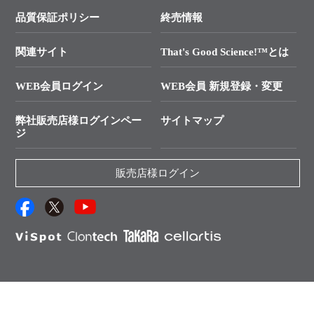
学会展示・セミナーのご案内
SMARTer NGSポータルサイト
品質保証ポリシー
終売情報
├ 実験コンシェルジュ
技術セミナーのご案内
In-Fusion Cloning
├ 受託サービスお問い合わせ
プライマー設計
関連サイト
That's Good Science!™とは
タカラバイオ発表文献
└ カスタム製造お問い合わせ
Cut-Site Navigator
WEB会員ログイン
WEB会員 新規登録・変更
制限酵素切断サイトの検索
資料請求 試薬関連
ユーザーズボイス集
弊社販売店様ログインペー
サイトマップ
資料請求 機器関連
ジ
エピジェネティクス実験ガイド
資料請求 受託関連
RNAi実験のススメ
資料請求 核酸抽出・精製カタログ
販売店様ログイン
抗体検索サイト
サンプル請求一覧
ダウンロードサービス
アプリケーションノート
（旧アプリの部屋）
プロトコール集
Q&A