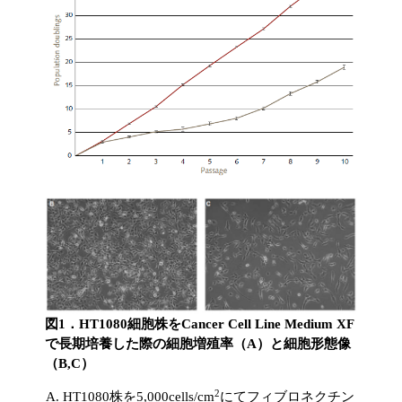
図1．HT1080細胞株をCancer Cell Line Medium XF
で長期培養した際の細胞増殖率（A）と細胞形態像
（B,C）
2
HT1080株を5,000cells/cm
にてフィブロネクチン