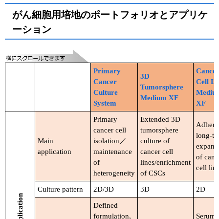
がん細胞用培地のポートフォリオとアプリケ
ーション
Primary
Cance
3D
Cancer
Cell Li
Tumorsphere
Culture
Mediu
Medium XF
System
XF
Primary
Extended 3D
Adhere
cancer cell
tumorsphere
long-t
Main
isolation／
culture of
expans
application
maintenance
cancer cell
of canc
of
lines/enrichment
cell lin
heterogeneity
of CSCs
Culture pattern
2D/3D
3D
2D
Defined
formulation,
Serum-