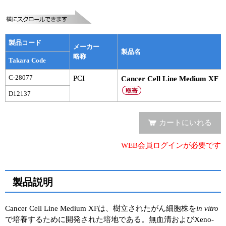
実験ガイド
リアルタイムPCR実験ガイド
製品コード
遺伝子検査ガイド（食品・水質・家畜他）
メーカー
製品名
略称
Takara Code
NGSポータルサイト
C-28077
PCI
Cancer Cell Line Medium XF
幹細胞・再生医療研究ガイド
D12137
クローニング実験ガイド
カートにいれる
細胞選択ガイド
WEB会員ログインが必要です
エピジェネティクス実験ガイド
RNAi実験ガイド
製品説明
アプリケーションノート
Cancer Cell Line Medium XFは、樹立されたがん細胞株を
in vitro
で培養するために開発された培地である。無血清およびXeno-
プロトコール集