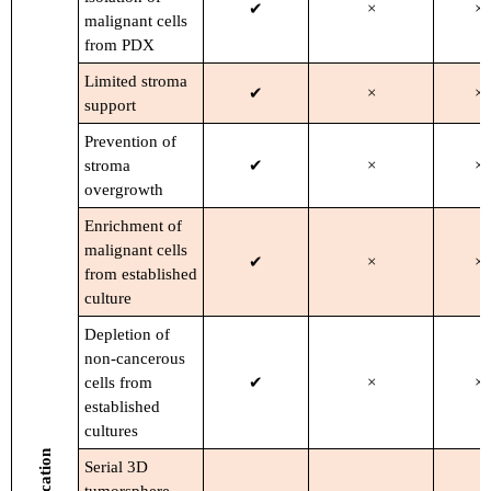
✔
×
×
malignant cells
from PDX
Limited stroma
✔
×
×
support
Prevention of
stroma
✔
×
×
overgrowth
Enrichment of
malignant cells
✔
×
×
from established
culture
Depletion of
non-cancerous
cells from
✔
×
×
established
cultures
Serial 3D