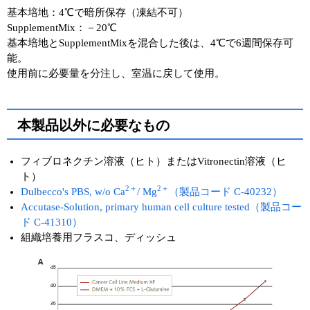
基本培地：4℃で暗所保存（凍結不可）
SupplementMix：－20℃
基本培地とSupplementMixを混合した後は、4℃で6週間保存可
能。
使用前に必要量を分注し、室温に戻して使用。
本製品以外に必要なもの
フィブロネクチン溶液（ヒト）またはVitronectin溶液（ヒ
ト）
2＋
2＋
Dulbecco's PBS, w/o Ca
/ Mg
（製品コード C-40232）
Accutase-Solution, primary human cell culture tested（製品コー
ド C-41310）
組織培養用フラスコ、ディッシュ