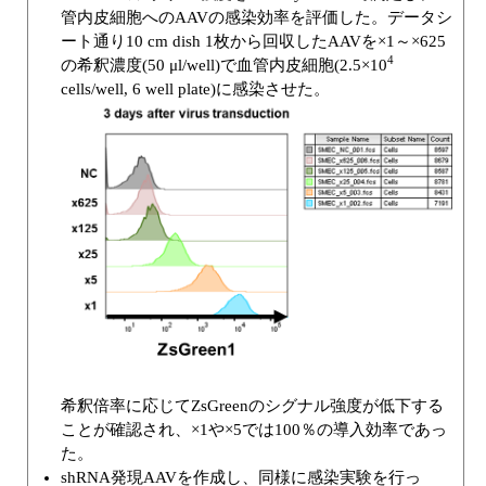
管内皮細胞へのAAVの感染効率を評価した。データシ
ート通り10 cm dish 1枚から回収したAAVを×1～×625
4
の希釈濃度(50 μl/well)で血管内皮細胞(2.5×10
cells/well, 6 well plate)に感染させた。
希釈倍率に応じてZsGreenのシグナル強度が低下する
ことが確認され、×1や×5では100％の導入効率であっ
た。
shRNA発現AAVを作成し、同様に感染実験を行っ