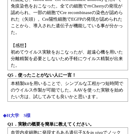
免疫染色をおこなった。全ての細胞でｍCherryの発現が
認められ、一部の細胞でCre recombinaseの染色が認めら
れた（矢頭）。Cre陽性細胞でEGFPの発現が認められた
ことから、導入された遺伝子が機能している事が分かっ
た。
【感想】
初めてウイルス実験をおこなったが、超遠心機を用いた
分離精製を必要としないため手軽にウイルス精製が出来
た。
Q5．使ったことがない人に一言！
本精製kitを用いることで、シンプルな工程かつ短時間で
のウイルス作製が可能でした。AAVを使った実験を始め
たい方は、試してみても良いかと思います。
◆H大学 S様
Q1．実験の概要を簡単に教えてください。
血管内皮細胞に発現するある遺伝子Xを
in vivo
でノック