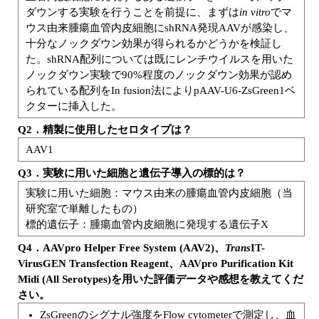
ダウンする実験を行うことを前提に、まずは
in vitro
でマ
ウス由来腫瘍血管内皮細胞にshRNA発現AAVが感染し、
十分なノックダウン効果が得られるかどうかを検証し
た。shRNA配列については既にレンチウイルスを用いた
ノックダウン実験で90%程度のノックダウン効果が認め
られている配列をIn fusion法によりpAAV-U6-ZsGreen1ベ
クターに挿入した。
Q2．精製に使用したセロタイプは？
AAV1
Q3．実験に用いた細胞と遺伝子導入の標的は？
実験に用いた細胞：マウス由来の腫瘍血管内皮細胞（当
研究室で単離したもの）
標的遺伝子：腫瘍血管内皮細胞に発現する遺伝子X
Q4．AAVpro Helper Free System (AAV2)、
Trans
IT-
VirusGEN Transfection Reagent、AAVpro Purification Kit
Midi (All Serotypes)を用いた評価データや感想を教えてくだ
さい。
ZsGreenのシグナル強度をFlow cytometerで測定し、血