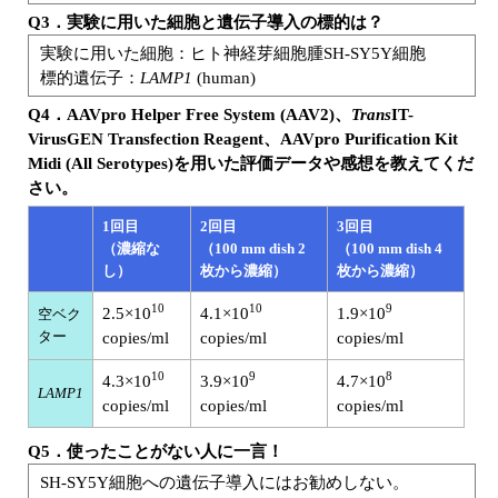
Q3．実験に用いた細胞と遺伝子導入の標的は？
実験に用いた細胞：ヒト神経芽細胞腫SH-SY5Y細胞
標的遺伝子：
LAMP1
(human)
Q4．AAVpro Helper Free System (AAV2)、
Trans
IT-
VirusGEN Transfection Reagent、AAVpro Purification Kit
Midi (All Serotypes)を用いた評価データや感想を教えてくだ
さい。
1回目
2回目
3回目
（濃縮な
（100 mm dish 2
（100 mm dish 4
し）
枚から濃縮）
枚から濃縮）
10
10
9
2.5×10
4.1×10
1.9×10
空ベク
ター
copies/ml
copies/ml
copies/ml
10
9
8
4.3×10
3.9×10
4.7×10
LAMP1
copies/ml
copies/ml
copies/ml
Q5．使ったことがない人に一言！
SH-SY5Y細胞への遺伝子導入にはお勧めしない。