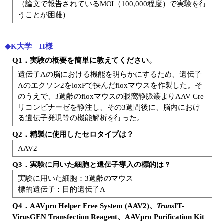
（論文で報告されているMOI（100,000程度）で実験を行
うことが困難）
◆K大学 H様
Q1．実験の概要を簡単に教えてください。
遺伝子Aの脳における機能を明らかにするため、遺伝子
Aのエクソン2をloxPで挟んだfloxマウスを作製した。そ
のうえで、3週齢のfloxマウスの眼窩静脈叢よりAAV Cre
リコンビナーゼを静注し、その3週間後に、脳内におけ
る遺伝子発現等の機能解析を行った。
Q2．精製に使用したセロタイプは？
AAV2
Q3．実験に用いた細胞と遺伝子導入の標的は？
実験に用いた細胞：3週齢のマウス
標的遺伝子：目的遺伝子A
Q4．AAVpro Helper Free System (AAV2)、
Trans
IT-
VirusGEN Transfection Reagent、AAVpro Purification Kit