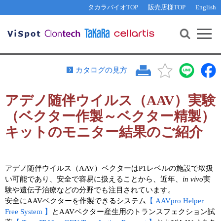
その他 ライセンスに関するご相談
機能解析・サイレンシング
資料請求
お問い合わせ
WEB会員登録
タカラバイオTOP
販売店様TOP
English
遺伝子組換え生物該当製品
Q&A
RNA合成・cDNA合成・クローニング
研究支援ツール
資料請求
制限酵素・電気泳動
Cut-Site Navigator 
制限酵素切断サイトの検索
サンプル請求
抗体・ELISA
カタログの見方
In-Fusion Cloning プライマー設計
核酸抽出・精製・標識
アデノ随伴ウイルス（AAV）実験
抗体検索サイト
PCR・等温増幅
（ベクター作製～ベクター精製）
リアルタイムPCR
（インターカレーター法）
リアルタイムPCR（qPCR）
プライマー検索・注文
キットのモニター結果のご紹介
装置・ソフトウェア
リアルタイムPCR
（プローブ法）
プライマー・プローブ検索・注文
サンプル請求
アデノ随伴ウイルス（AAV）ベクターはP1レベルの施設で取扱
い可能であり、安全で容易に扱えることから、近年、
in vivo
実
機器ソフトウェア・ベクター配列ダウンロード
テクニカルサポートライン
験や遺伝子治療などの分野でも注目されています。
安全にAAVベクターを作製できるシステム
【 AAVpro Helper
ラーニングセンター
Free System 】
とAAVベクター産生用のトランスフェクション試