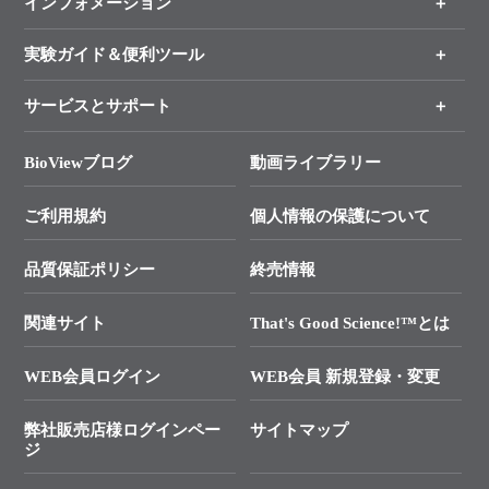
インフォメーション
オンライン注文
手法から製品を探す
新製品情報
実験ガイド＆便利ツール
キャンペーン
各種ご案内
サービスとサポート
リアルタイムPCR実験のススメ
タカラバイオ各種会員募集のお知らせ
遺伝子による検査のススメ
総合お問い合わせ
BioViewブログ
動画ライブラリー
終売製品のお知らせ
幹細胞・再生医療研究ガイド
├ テクニカルサポート 技術相談室
価格改定のご案内
ご利用規約
個人情報の保護について
クローニング実験ガイド
├ リアルタイムPCRサポートライン
学会展示・セミナーのご案内
SMARTer NGSポータルサイト
品質保証ポリシー
終売情報
├ 実験コンシェルジュ
技術セミナーのご案内
In-Fusion Cloning
├ 受託サービスお問い合わせ
プライマー設計
関連サイト
That's Good Science!™とは
タカラバイオ発表文献
└ カスタム製造お問い合わせ
Cut-Site Navigator
WEB会員ログイン
WEB会員 新規登録・変更
制限酵素切断サイトの検索
資料請求 試薬関連
ユーザーズボイス集
弊社販売店様ログインペー
サイトマップ
資料請求 機器関連
ジ
エピジェネティクス実験ガイド
資料請求 受託関連