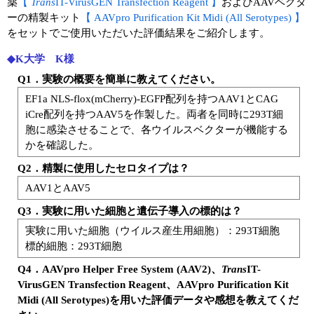
実験ガイド
薬
【
Trans
IT-VirusGEN Transfection Reagent 】
およびAAVベクタ
ーの精製キット
【 AAVpro Purification Kit Midi (All Serotypes) 】
リアルタイムPCR実験ガイド
をセットでご使用いただいた評価結果をご紹介します。
◆K大学 K様
遺伝子検査ガイド（食品・水質・家畜他）
Q1．実験の概要を簡単に教えてください。
NGSポータルサイト
EF1a NLS-flox(mCherry)-EGFP配列を持つAAV1とCAG
iCre配列を持つAAV5を作製した。両者を同時に293T細
幹細胞・再生医療研究ガイド
胞に感染させることで、各ウイルスベクターが機能する
かを確認した。
クローニング実験ガイド
Q2．精製に使用したセロタイプは？
細胞選択ガイド
AAV1とAAV5
Q3．実験に用いた細胞と遺伝子導入の標的は？
エピジェネティクス実験ガイド
実験に用いた細胞（ウイルス産生用細胞）：293T細胞
RNAi実験ガイド
標的細胞：293T細胞
Q4．AAVpro Helper Free System (AAV2)、
Trans
IT-
アプリケーションノート
VirusGEN Transfection Reagent、AAVpro Purification Kit
Midi (All Serotypes)を用いた評価データや感想を教えてくだ
プロトコール集