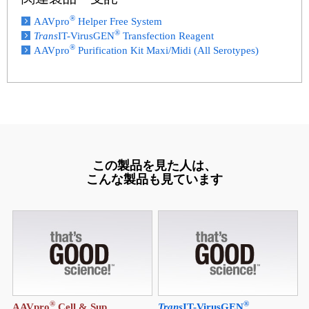
®
AAVpro
Helper Free System
®
Trans
IT-VirusGEN
Transfection Reagent
®
AAVpro
Purification Kit Maxi/Midi (All Serotypes)
この製品を見た人は、
こんな製品も見ています
®
®
AAVpro
Cell & Sup.
Trans
IT-VirusGEN