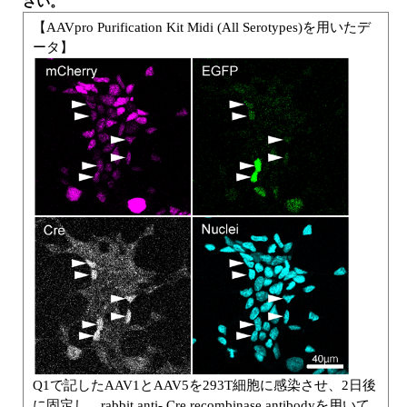
さい。
【AAVpro Purification Kit Midi (All Serotypes)を用いたデ
ユーザーズボイス集
ータ】
動画ライブラリー
Q&A
Q1で記したAAV1とAAV5を293T細胞に感染させ、2日後
に固定し、rabbit anti- Cre recombinase antibodyを用いて