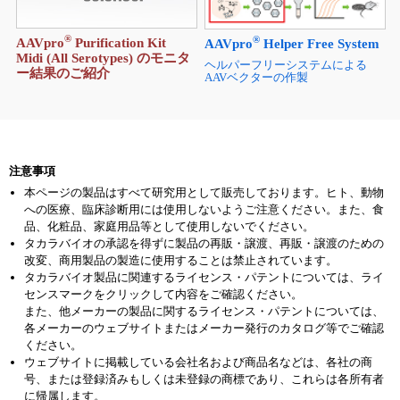
®
®
AAVpro
Purification Kit
AAVpro
Helper Free System
Midi (All Serotypes) のモニタ
ヘルパーフリーシステムによる
ー結果のご紹介
AAVベクターの作製
注意事項
本ページの製品はすべて研究用として販売しております。ヒト、動物
への医療、臨床診断用には使用しないようご注意ください。また、食
品、化粧品、家庭用品等として使用しないでください。
タカラバイオの承認を得ずに製品の再販・譲渡、再販・譲渡のための
改変、商用製品の製造に使用することは禁止されています。
タカラバイオ製品に関連するライセンス・パテントについては、ライ
センスマークをクリックして内容をご確認ください。
また、他メーカーの製品に関するライセンス・パテントについては、
各メーカーのウェブサイトまたはメーカー発行のカタログ等でご確認
ください。
ウェブサイトに掲載している会社名および商品名などは、各社の商
号、または登録済みもしくは未登録の商標であり、これらは各所有者
に帰属します。