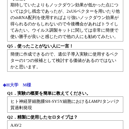
期待していたよりもノックダウン効果が低かった点につ
いては少し残念であったが、2xU6ベクターを用いたり他
のshRNA配列を使用すればより強いノックダウン効果が
得られるのかもしれないので今後機会があればトライし
てみたい。ウイルス調製キットに関しては非常に簡便で
使い勝手が良いと感じたので他の人にも勧めてみたい。
Q5．使ったことがない人に一言！
簡便に作成できるので、遺伝子導入実験に使用するベク
ターの1つの候補として検討する価値があるのではない
かと思います。
◆H大学 M様
Q1．実験の概要を簡単に教えてください。
ヒト神経芽細胞腫SH-SY5Y細胞における
LAMP1
タンパク
質過剰発現
Q2．精製に使用したセロタイプは？
AAV2