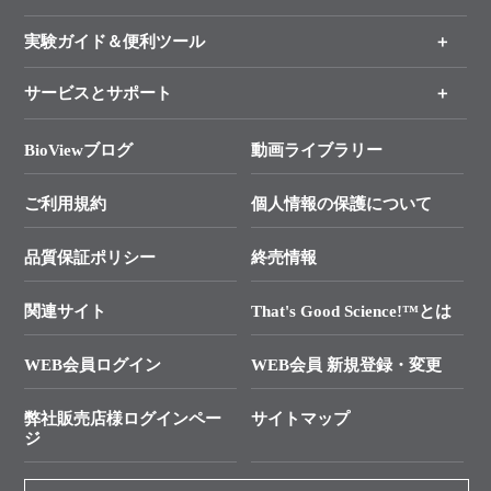
新製品情報
実験ガイド＆便利ツール
キャンペーン
各種ご案内
サービスとサポート
リアルタイムPCR実験のススメ
タカラバイオ各種会員募集のお知らせ
遺伝子による検査のススメ
総合お問い合わせ
BioViewブログ
動画ライブラリー
終売製品のお知らせ
幹細胞・再生医療研究ガイド
├ テクニカルサポート 技術相談室
価格改定のご案内
ご利用規約
個人情報の保護について
クローニング実験ガイド
├ リアルタイムPCRサポートライン
学会展示・セミナーのご案内
SMARTer NGSポータルサイト
品質保証ポリシー
終売情報
├ 実験コンシェルジュ
技術セミナーのご案内
In-Fusion Cloning
├ 受託サービスお問い合わせ
プライマー設計
関連サイト
That's Good Science!™とは
タカラバイオ発表文献
└ カスタム製造お問い合わせ
Cut-Site Navigator
WEB会員ログイン
WEB会員 新規登録・変更
制限酵素切断サイトの検索
資料請求 試薬関連
ユーザーズボイス集
弊社販売店様ログインペー
サイトマップ
資料請求 機器関連
ジ
エピジェネティクス実験ガイド
資料請求 受託関連
RNAi実験のススメ