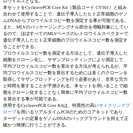
ロウイルスとなる。
本セットをCycleavePCR Core Kit（製品コード CY501）と組み
ユーザーズボイス集
合わせて使用することで、遺伝子導入したヒト正常細胞のゲノ
ムDNAからプロウイルスコピー数を測定する事が可能である。
動画ライブラリー
また、MLVのパッケージングシグナル部分を増幅対象にしてい
るので、ほぼすべてのMLVベースのレトロウイルスベクターで
Q&A
遺伝子導入したヒト正常細胞のプロウイルスコピー数を測定す
ることができる。
プロウイルスコピー数を測定する方法として、遺伝子導入した
細胞をクローン化し、サザンブロッティングにより測定して、
平均プロウイルスコピー数を算出する方法が考えられるが、平
均プロウイルスコピー数を算出するためには多くのクローンを
取得してサザンブロッティングを行う必要があり、非常な労力
と時間を要することが予測される。本セットを用いることで細
胞をクローン化することなく簡単に平均プロウイルスコピー数
を算出する事が可能である。
併用するCycleavePCR Core Kitは、特異性の高い
サイクリングプ
ローブ
を用いるリアルタイムPCRのためのコアキットであり、
ターゲットの定量をゲノムDNAのバックグラウンドを抑えて正
確かつ簡便に行うことができる。