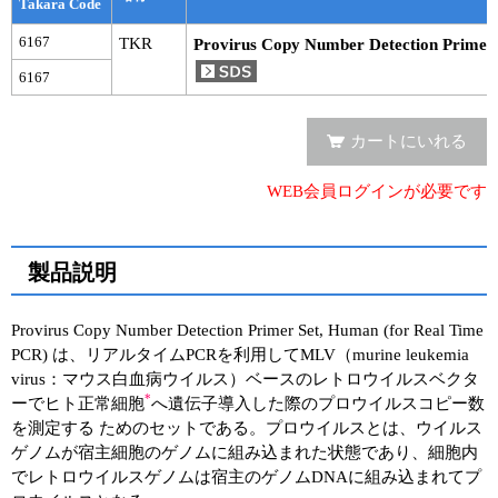
実験ガイド
Takara Code
6167
TKR
Provirus Copy Number Detection Primer
リアルタイムPCR実験ガイド
6167
遺伝子検査ガイド（食品・水質・家畜他）
カートにいれる
NGSポータルサイト
WEB会員ログインが必要です
幹細胞・再生医療研究ガイド
クローニング実験ガイド
製品説明
細胞選択ガイド
Provirus Copy Number Detection Primer Set, Human (for Real Time
エピジェネティクス実験ガイド
PCR) は、リアルタイムPCRを利用してMLV（murine leukemia
virus：マウス白血病ウイルス）ベースのレトロウイルスベクタ
RNAi実験ガイド
*
ーでヒト正常細胞
へ遺伝子導入した際のプロウイルスコピー数
を測定する ためのセットである。プロウイルスとは、ウイルス
アプリケーションノート
ゲノムが宿主細胞のゲノムに組み込まれた状態であり、細胞内
でレトロウイルスゲノムは宿主のゲノムDNAに組み込まれてプ
プロトコール集