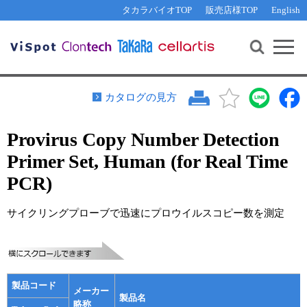
その他 ライセンスに関するご相談
機能解析・サイレンシング
資料請求
お問い合わせ
WEB会員登録
タカラバイオTOP
販売店様TOP
English
遺伝子組換え生物該当製品
Q&A
RNA合成・cDNA合成・クローニング
研究支援ツール
資料請求
制限酵素・電気泳動
Cut-Site Navigator 
制限酵素切断サイトの検索
サンプル請求
抗体・ELISA
カタログの見方
In-Fusion Cloning プライマー設計
核酸抽出・精製・標識
Provirus Copy Number Detection
抗体検索サイト
PCR・等温増幅
Primer Set, Human (for Real Time
リアルタイムPCR
（インターカレーター法）
リアルタイムPCR（qPCR）
プライマー検索・注文
PCR)
装置・ソフトウェア
リアルタイムPCR
（プローブ法）
サイクリングプローブで迅速にプロウイルスコピー数を測定
プライマー・プローブ検索・注文
サンプル請求
機器ソフトウェア・ベクター配列ダウンロード
テクニカルサポートライン
ラーニングセンター
製品コード
メーカー
製品名
略称