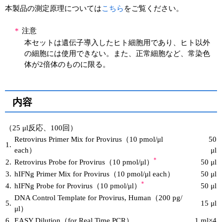
本製品の測定原理については
こちら
をご覧ください。
*
注意
本セットは遺伝子導入したヒト細胞用であり、ヒト以外
の細胞には使用できない。また、正常細胞など、常染色
体が2倍体のものに限る。
内容
（25 μl反応、100回）
Retrovirus Primer Mix for Provirus（10 pmol/μl
50
1.
each）
μl
*
2.
Retrovirus Probe for Provirus（10 pmol/μl）
50 μl
3.
hIFNg Primer Mix for Provirus（10 pmol/μl each）
50 μl
*
4.
hIFNg Probe for Provirus（10 pmol/μl）
50 μl
DNA Control Template for Provirus, Human（200 pg/
5.
15 μl
μl）
6.
EASY Dilution（for Real Time PCR）
1 ml×4