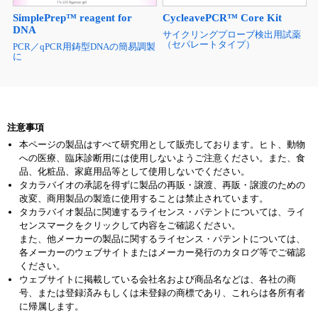
SimplePrep™ reagent for
CycleavePCR™ Core Kit
DNA
サイクリングプローブ検出用試薬
（セパレートタイプ）
PCR／qPCR用鋳型DNAの簡易調製
に
注意事項
本ページの製品はすべて研究用として販売しております。ヒト、動物
への医療、臨床診断用には使用しないようご注意ください。また、食
品、化粧品、家庭用品等として使用しないでください。
タカラバイオの承認を得ずに製品の再販・譲渡、再販・譲渡のための
改変、商用製品の製造に使用することは禁止されています。
タカラバイオ製品に関連するライセンス・パテントについては、ライ
センスマークをクリックして内容をご確認ください。
また、他メーカーの製品に関するライセンス・パテントについては、
各メーカーのウェブサイトまたはメーカー発行のカタログ等でご確認
ください。
ウェブサイトに掲載している会社名および商品名などは、各社の商
号、または登録済みもしくは未登録の商標であり、これらは各所有者
に帰属します。