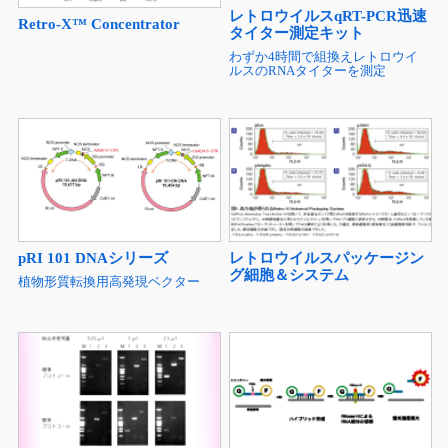
レトロウイルスqRT-PCR迅速
Retro-X™ Concentrator
タイター測定キット
わずか4時間で組換えレトロウイ
ルスのRNAタイターを測定
pRI 101 DNAシリーズ
レトロウイルスパッケージン
グ細胞＆システム
植物形質転換用高発現ベクター