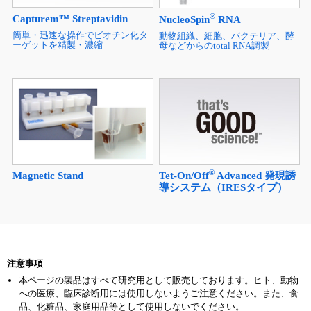
®
Capturem™ Streptavidin
NucleoSpin
RNA
簡単・迅速な操作でビオチン化タ
動物組織、細胞、バクテリア、酵
ーゲットを精製・濃縮
母などからのtotal RNA調製
®
Tet-On/Off
Advanced 発現誘
Magnetic Stand
導システム（IRESタイプ）
注意事項
本ページの製品はすべて研究用として販売しております。ヒト、動物
への医療、臨床診断用には使用しないようご注意ください。また、食
品、化粧品、家庭用品等として使用しないでください。