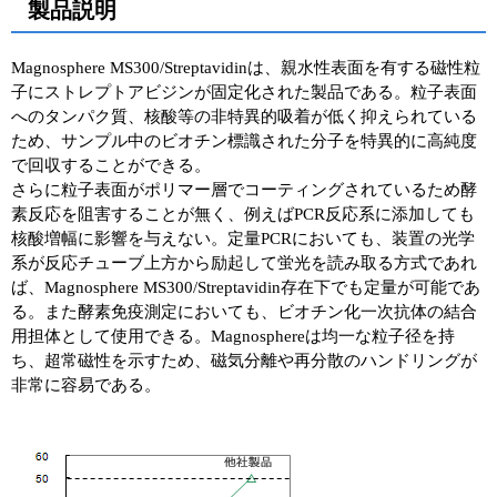
製品説明
ユーザーズボイス集
Magnosphere MS300/Streptavidinは、親水性表面を有する磁性粒
動画ライブラリー
子にストレプトアビジンが固定化された製品である。粒子表面
へのタンパク質、核酸等の非特異的吸着が低く抑えられている
Q&A
ため、サンプル中のビオチン標識された分子を特異的に高純度
で回収することができる。
さらに粒子表面がポリマー層でコーティングされているため酵
素反応を阻害することが無く、例えばPCR反応系に添加しても
核酸増幅に影響を与えない。定量PCRにおいても、装置の光学
系が反応チューブ上方から励起して蛍光を読み取る方式であれ
ば、Magnosphere MS300/Streptavidin存在下でも定量が可能であ
る。また酵素免疫測定においても、ビオチン化一次抗体の結合
用担体として使用できる。Magnosphereは均一な粒子径を持
ち、超常磁性を示すため、磁気分離や再分散のハンドリングが
非常に容易である。