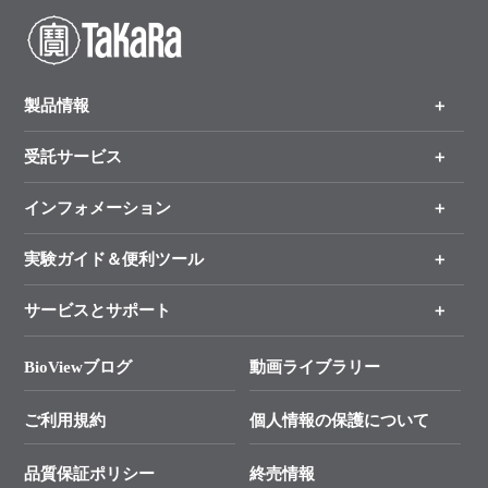
製品情報
受託サービス
製品一覧
（分野、カテゴリーから探す）
インフォメーション
オンライン注文
手法から製品を探す
新製品情報
実験ガイド＆便利ツール
キャンペーン
各種ご案内
サービスとサポート
リアルタイムPCR実験のススメ
タカラバイオ各種会員募集のお知らせ
遺伝子による検査のススメ
総合お問い合わせ
BioViewブログ
動画ライブラリー
終売製品のお知らせ
幹細胞・再生医療研究ガイド
├ テクニカルサポート 技術相談室
価格改定のご案内
ご利用規約
個人情報の保護について
クローニング実験ガイド
├ リアルタイムPCRサポートライン
学会展示・セミナーのご案内
SMARTer NGSポータルサイト
品質保証ポリシー
終売情報
├ 実験コンシェルジュ