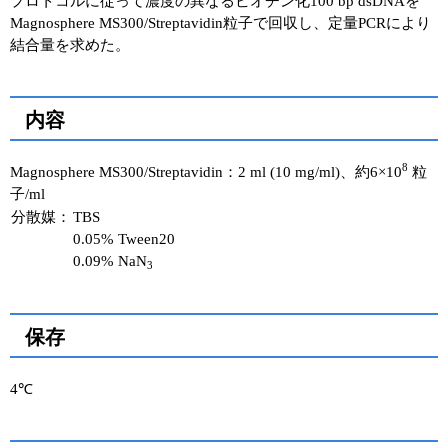
プロトコルに従って濃度の異なるビオチン化100 bp dsDNAを
Magnosphere MS300/Streptavidin粒子で回収し、定量PCRにより
結合量を求めた。
内容
8
Magnosphere MS300/Streptavidin：2 ml (10 mg/ml)、約6×10
粒
子/ml
分散媒：
TBS
0.05% Tween20
0.09% NaN
3
保存
4℃