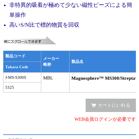
実験ガイド
非特異的吸着が極めて少ない磁性ビーズによる簡
リアルタイムPCR実験ガイド
単操作
高いS/N比で標的物質を回収
遺伝子検査ガイド（食品・水質・家畜他）
NGSポータルサイト
幹細胞・再生医療研究ガイド
製品コード
メーカー
製品名
略称
Takara Code
クローニング実験ガイド
J-MS-S300S
MBL
Magnosphere™ MS300/Streptavi
細胞選択ガイド
5325
エピジェネティクス実験ガイド
カートにいれる
RNAi実験ガイド
WEB会員ログインが必要です
アプリケーションノート
プロトコール集