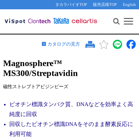
その他 ライセンスに関するご相談
機能解析・サイレンシング
資料請求
お問い合わせ
WEB会員登録
タカラバイオTOP
販売店様TOP
English
遺伝子組換え生物該当製品
Q&A
RNA合成・cDNA合成・クローニング
研究支援ツール
資料請求
制限酵素・電気泳動
Cut-Site Navigator 
制限酵素切断サイトの検索
サンプル請求
抗体・ELISA
カタログの見方
In-Fusion Cloning プライマー設計
核酸抽出・精製・標識
Magnosphere™
抗体検索サイト
PCR・等温増幅
MS300/Streptavidin
リアルタイムPCR
（インターカレーター法）
リアルタイムPCR（qPCR）
プライマー検索・注文
磁性ストレプトアビジンビーズ
装置・ソフトウェア
リアルタイムPCR
（プローブ法）
プライマー・プローブ検索・注文
サンプル請求
ビオチン標識タンパク質、DNAなどを効率よく高
純度に回収
機器ソフトウェア・ベクター配列ダウンロード
テクニカルサポートライン
回収したビオチン標識DNAをそのまま酵素反応に
ラーニングセンター
利用可能