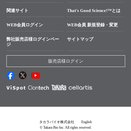
技術セミナーのご案内
In-Fusion Cloning
├ 受託サービスお問い合わせ
プライマー設計
関連サイト
That's Good Science!™とは
タカラバイオ発表文献
└ カスタム製造お問い合わせ
Cut-Site Navigator
WEB会員ログイン
WEB会員 新規登録・変更
制限酵素切断サイトの検索
資料請求 試薬関連
ユーザーズボイス集
弊社販売店様ログインペー
サイトマップ
資料請求 機器関連
ジ
エピジェネティクス実験ガイド
資料請求 受託関連
RNAi実験のススメ
資料請求 核酸抽出・精製カタログ
販売店様ログイン
抗体検索サイト
サンプル請求一覧
ダウンロードサービス
アプリケーションノート
（旧アプリの部屋）
プロトコール集
Q&A
タカラバイオ株式会社
English
© Takara Bio Inc. All rights reserved.
説明書・CoA・SDSを探す