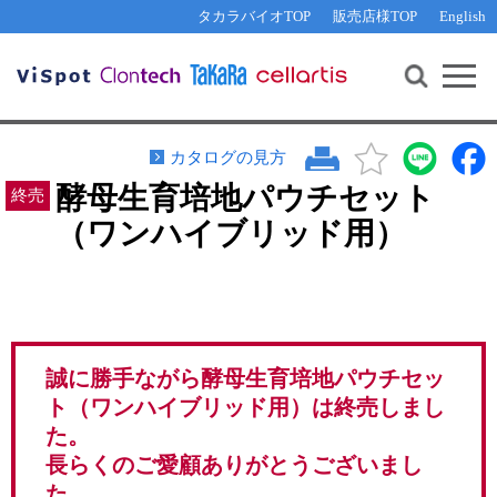
その他 ライセンスに関するご相談
機能解析・サイレンシング
資料請求
お問い合わせ
WEB会員登録
タカラバイオTOP
販売店様TOP
English
遺伝子組換え生物該当製品
Q&A
RNA合成・cDNA合成・クローニング
研究支援ツール
資料請求
制限酵素・電気泳動
Cut-Site Navigator 
制限酵素切断サイトの検索
サンプル請求
抗体・ELISA
カタログの見方
In-Fusion Cloning プライマー設計
核酸抽出・精製・標識
酵母生育培地パウチセット
抗体検索サイト
（ワンハイブリッド用）
PCR・等温増幅
リアルタイムPCR
（インターカレーター法）
リアルタイムPCR（qPCR）
プライマー検索・注文
装置・ソフトウェア
リアルタイムPCR
（プローブ法）
プライマー・プローブ検索・注文
サンプル請求
誠に勝手ながら
酵母生育培地パウチセッ
ト（ワンハイブリッド用）
は終売しまし
機器ソフトウェア・ベクター配列ダウンロード
テクニカルサポートライン
た。
ラーニングセンター
長らくのご愛顧ありがとうございまし
た。