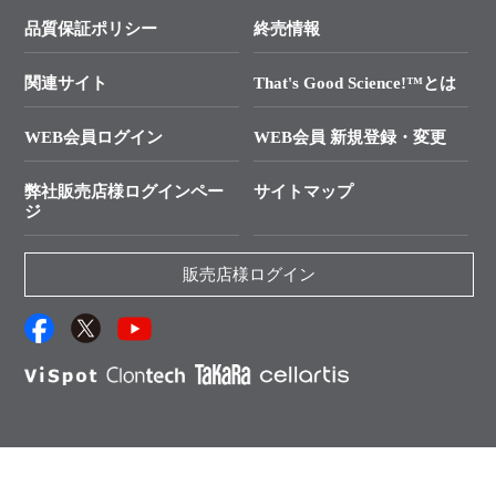
学会展示・セミナーのご案内
SMARTer NGSポータルサイト
品質保証ポリシー
終売情報
├ 実験コンシェルジュ
技術セミナーのご案内
In-Fusion Cloning
├ 受託サービスお問い合わせ
プライマー設計
関連サイト
That's Good Science!™とは
タカラバイオ発表文献
└ カスタム製造お問い合わせ
Cut-Site Navigator
WEB会員ログイン
WEB会員 新規登録・変更
制限酵素切断サイトの検索
資料請求 試薬関連
ユーザーズボイス集
弊社販売店様ログインペー
サイトマップ
資料請求 機器関連
ジ
エピジェネティクス実験ガイド
資料請求 受託関連
RNAi実験のススメ
資料請求 核酸抽出・精製カタログ
販売店様ログイン
抗体検索サイト
サンプル請求一覧
ダウンロードサービス
アプリケーションノート
（旧アプリの部屋）
プロトコール集
Q&A