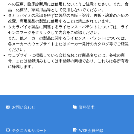
への医療、臨床診断用には使用しないようご注意ください。また、食
品、化粧品、家庭用品等として使用しないでください。
ユーザーズボイス集
タカラバイオの承認を得ずに製品の再販・譲渡、再販・譲渡のための
改変、商用製品の製造に使用することは禁止されています。
動画ライブラリー
タカラバイオ製品に関連するライセンス・パテントについては、ライ
センスマークをクリックして内容をご確認ください。
Q&A
また、他メーカーの製品に関するライセンス・パテントについては、
各メーカーのウェブサイトまたはメーカー発行のカタログ等でご確認
ください。
ウェブサイトに掲載している会社名および商品名などは、各社の商
号、または登録済みもしくは未登録の商標であり、これらは各所有者
に帰属します。
お問い合わせ
資料請求
テクニカルサポート
WEB会員登録