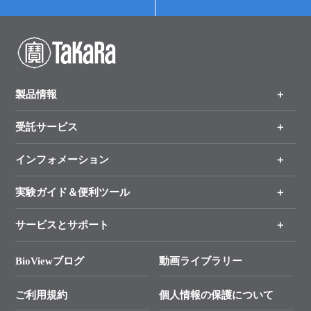
製品情報
受託サービス
製品一覧
（分野、カテゴリーから探す）
インフォメーション
オンライン注文
手法から製品を探す
新製品情報
実験ガイド＆便利ツール
キャンペーン
各種ご案内
サービスとサポート
リアルタイムPCR実験のススメ
タカラバイオ各種会員募集のお知らせ
遺伝子による検査のススメ
総合お問い合わせ
BioViewブログ
動画ライブラリー
終売製品のお知らせ
幹細胞・再生医療研究ガイド
├ テクニカルサポート 技術相談室
価格改定のご案内
ご利用規約
個人情報の保護について
クローニング実験ガイド
├ リアルタイムPCRサポートライン