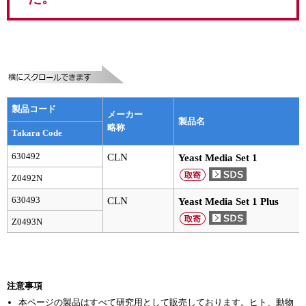
実験ガイド
リアルタイムPCR実験ガイド
遺伝子検査ガイド（食品・水質・家畜他）
NGSポータルサイト
製品コード
メーカー
幹細胞・再生医療研究ガイド
製品名
略称
Takara Code
クローニング実験ガイド
630492
CLN
Yeast Media Set 1
Z0492N
細胞選択ガイド
630493
CLN
Yeast Media Set 1 Plus
エピジェネティクス実験ガイド
Z0493N
RNAi実験ガイド
アプリケーションノート
注意事項
プロトコール集
本ページの製品はすべて研究用として販売しております。ヒト、動物