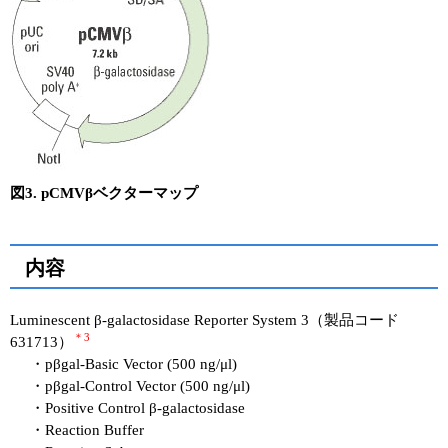
図3. pCMVβベクターマップ
内容
Luminescent β-galactosidase Reporter System 3（製品コード
＊3
631713）
・pβgal-Basic Vector (500 ng/μl)
・pβgal-Control Vector (500 ng/μl)
・Positive Control β-galactosidase
・Reaction Buffer