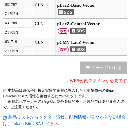
実験ガイド
631707
CLN
pLacZ-Basic Vector
リアルタイムPCR実験ガイド
Z1707N
631709
CLN
pLacZ-Control Vector
遺伝子検査ガイド（食品・水質・家畜他）
Z1709N
NGSポータルサイト
631719
CLN
pCMV-LacZ Vector
幹細胞・再生医療研究ガイド
Z1719N
クローニング実験ガイド
カートにいれる
細胞選択ガイド
WEB会員ログインが必要です
エピジェネティクス実験ガイド
※
本製品は遺伝子組換え実験で細胞に導入した大腸菌由来のBeta-
Galactosidaseの活性を染色するためのキットです。
細胞老化マーカーのSA-
β
-Gal 染色を目的をした製品ではありませんの
RNAi実験ガイド
で、ご注意ください。
アプリケーションノート
製品リストからベクター情報、配列情報が見つからない場合
は、Takara Bio USAサイトへ
プロトコール集