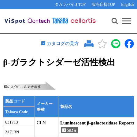
その他 ライセンスに関するご相談
機能解析・サイレンシング
資料請求
お問い合わせ
WEB会員登録
タカラバイオTOP
販売店様TOP
English
遺伝子組換え生物該当製品
Q&A
RNA合成・cDNA合成・クローニング
研究支援ツール
資料請求
制限酵素・電気泳動
Cut-Site Navigator 
制限酵素切断サイトの検索
サンプル請求
抗体・ELISA
カタログの見方
In-Fusion Cloning プライマー設計
核酸抽出・精製・標識
β-ガラクトシダーゼ活性検出
抗体検索サイト
PCR・等温増幅
リアルタイムPCR
（インターカレーター法）
リアルタイムPCR（qPCR）
プライマー検索・注文
装置・ソフトウェア
リアルタイムPCR
（プローブ法）
プライマー・プローブ検索・注文
サンプル請求
製品コード
メーカー
製品名
略称
Takara Code
機器ソフトウェア・ベクター配列ダウンロード
テクニカルサポートライン
631713
CLN
Luminescent β-galactosidase Reporte
ラーニングセンター
Z1713N