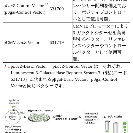
＊1
p
LacZ
-Control Vector
ンハンサー配列を備えてお
631709
(pβgal-Control Vector)
り、ポジティブコントロー
ルとして使用可能。
CMV IEプロモーターにより
β-ガラクトシダーゼを高発
現するベクター。リファレ
pCMV-
LacZ
Vector
631719
ンスベクターやコントロー
ルベクターとして使用可
能。
＊1
p
LacZ
-Basic Vector 、p
LacZ
-Control Vector は、それぞれ、
Luminescent β-Galactosidase Reporter System 3（製品コード
631713）に含まれるpβgal-Basic Vector、pβgal-Control
Vectorと同じベクターです。