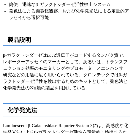
簡便、迅速なβ-ガラクトシダーゼ活性検出システム
ユーザーズボイス集
発色法による顕微鏡観察、および化学発光法による定量的ア
ッセイから選択可能
動画ライブラリー
Q&A
製品説明
β-ガラクトシダーゼは
LacZ
遺伝子がコードするタンパク質で、
レポーターアッセイのマーカーとして、あるいは、トランスフ
ェクション効率のモニタリングやプロモーター／エンハンサー
研究などの用途に広く用いられている。クロンテックではβ-ガ
ラクトシダーゼ活性を検出するためのキットとして、発色法と
化学発光法の2種類の製品を用意している。
化学発光法
Luminescent β-Galactosidase Reporter System 3には、高感度な化
学発光法によりβ-ガラクトシダーゼ活性を定量的に検出するた