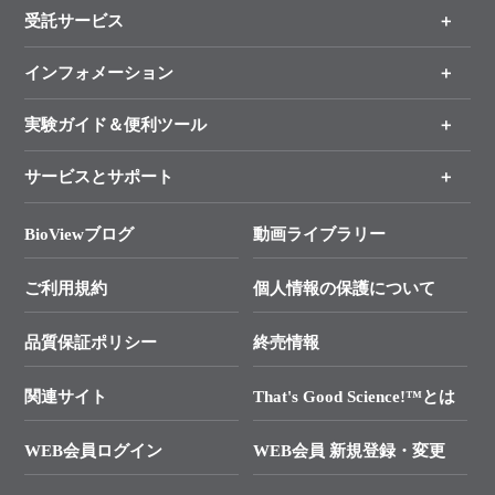
受託サービス
製品一覧
（分野、カテゴリーから探す）
インフォメーション
オンライン注文
手法から製品を探す
新製品情報
実験ガイド＆便利ツール
キャンペーン
各種ご案内
サービスとサポート
リアルタイムPCR実験のススメ
タカラバイオ各種会員募集のお知らせ
遺伝子による検査のススメ
総合お問い合わせ
BioViewブログ
動画ライブラリー
終売製品のお知らせ
幹細胞・再生医療研究ガイド
├ テクニカルサポート 技術相談室
価格改定のご案内
ご利用規約
個人情報の保護について
クローニング実験ガイド
├ リアルタイムPCRサポートライン
学会展示・セミナーのご案内
SMARTer NGSポータルサイト
品質保証ポリシー
終売情報
├ 実験コンシェルジュ
技術セミナーのご案内
In-Fusion Cloning
├ 受託サービスお問い合わせ
プライマー設計
関連サイト
That's Good Science!™とは
タカラバイオ発表文献
└ カスタム製造お問い合わせ
Cut-Site Navigator
WEB会員ログイン
WEB会員 新規登録・変更
制限酵素切断サイトの検索
資料請求 試薬関連
ユーザーズボイス集