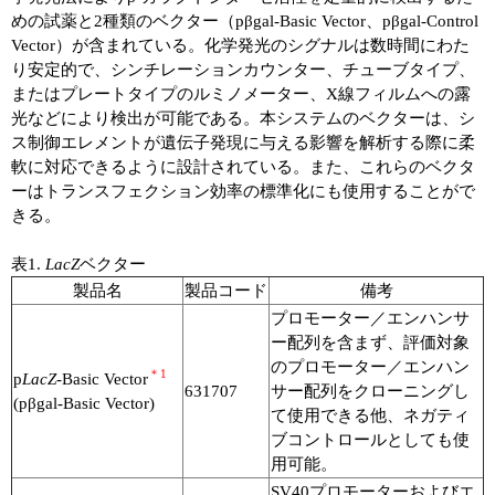
めの試薬と2種類のベクター（pβgal-Basic Vector、pβgal-Control
Vector）が含まれている。化学発光のシグナルは数時間にわた
り安定的で、シンチレーションカウンター、チューブタイプ、
またはプレートタイプのルミノメーター、X線フィルムへの露
光などにより検出が可能である。本システムのベクターは、シ
ス制御エレメントが遺伝子発現に与える影響を解析する際に柔
軟に対応できるように設計されている。また、これらのベクタ
ーはトランスフェクション効率の標準化にも使用することがで
きる。
表1.
LacZ
ベクター
製品名
製品コード
備考
プロモーター／エンハンサ
ー配列を含まず、評価対象
のプロモーター／エンハン
＊1
p
LacZ
-Basic Vector
631707
サー配列をクローニングし
(pβgal-Basic Vector)
て使用できる他、ネガティ
ブコントロールとしても使
用可能。
SV40プロモーターおよびエ