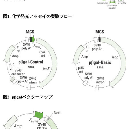
図1. 化学発光アッセイの実験フロー
図2. pβgalベクターマップ