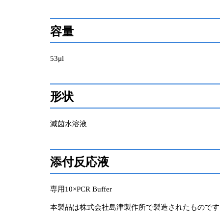
容量
53μl
形状
滅菌水溶液
添付反応液
専用10×PCR Buffer
本製品は株式会社島津製作所で製造されたものです