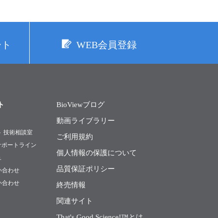
ート
WEB会員登録
ト
BioViewブログ
動画ライブラリー
ト 技術相談室
ご利用規約
Rサポートライン
個人情報の保護について
ュ
品質保証ポリシー
い合わせ
い合わせ
終売情報
関連サイト
That's Good Science!™とは