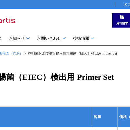
タ
M
お知らせ
お問い合わせ
技術情報
毒検査（PCR）
赤痢菌および腸管侵入性大腸菌（EIEC）検出用 Primer Set
EIEC）検出用 Primer Set
容量
価格