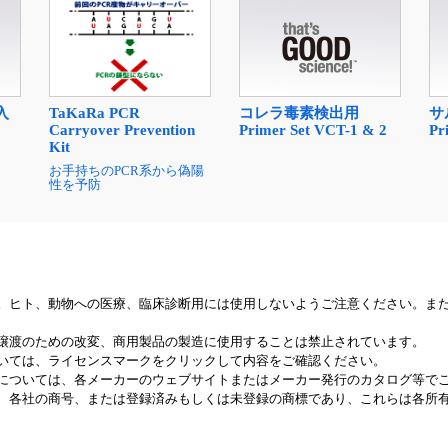
入
コレラ毒素検出用
サ
TaKaRa PCR
Primer Set VCT-1 & 2
Pr
Carryover Prevention
Kit
お手持ちのPCR系から偽陽
性を予防
。ヒト、動物への医療、臨床診断用には使用しないようご注意ください。ま
譲渡のための改変、商用製品の製造に使用することは禁止されています。
いては、ライセンスマークをクリックして内容をご確認ください。
については、各メーカーのウェブサイトまたはメーカー発行のカタログ等で
、各社の商号、または登録済みもしくは未登録の商標であり、これらは各所