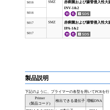
SMZ
赤痢菌および腸管侵入性大腸
S016
INV-1&2
S016
SMZ
赤痢菌および腸管侵入性大腸
S017
IPA-1&2
S017
製品説明
下記のように、プライマーの各型を用いてPCRを
Primer
検出できる遺伝子
増幅DNA
(製品コード)