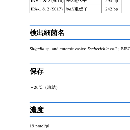
INV-1 & 2 (S016)
invE
遺伝子
293 bp
IPA-1 & 2 (S017)
ipaH
遺伝子
242 bp
検出細菌名
Shigella
sp. and enteroinvasive
Escherichia coli
；EIE
保存
－20℃（凍結）
濃度
19 pmol/μl