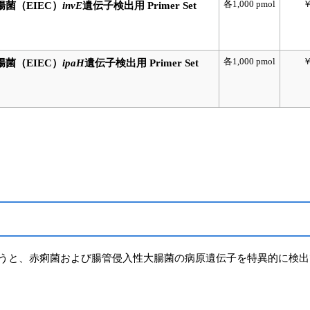
各1,000 pmol
￥
菌（EIEC）
invE
遺伝子検出用 Primer Set
各1,000 pmol
￥
菌（EIEC）
ipaH
遺伝子検出用 Primer Set
行うと、赤痢菌および腸管侵入性大腸菌の病原遺伝子を特異的に検