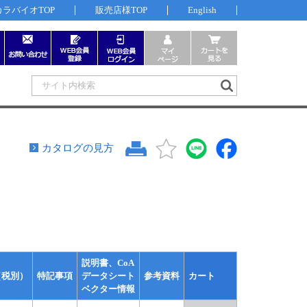
カラバイオTOP
販売店様TOP
English
カタログの見方
説明書、CoA
（税別）
特記事項
データシート
参考資料
カート
ベクター情報