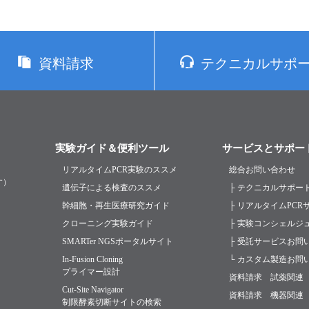
資料請求
テクニカルサポ
実験ガイド＆便利ツール
サービスとサポー
リアルタイムPCR実験のススメ
総合お問い合わせ
す）
遺伝子による検査のススメ
├ テクニカルサポー
幹細胞・再生医療研究ガイド
├ リアルタイムPC
クローニング実験ガイド
├ 実験コンシェルジ
SMARTer NGSポータルサイト
├ 受託サービスお問
In-Fusion Cloning
└ カスタム製造お問
プライマー設計
資料請求 試薬関連
Cut-Site Navigator
資料請求 機器関連
制限酵素切断サイトの検索