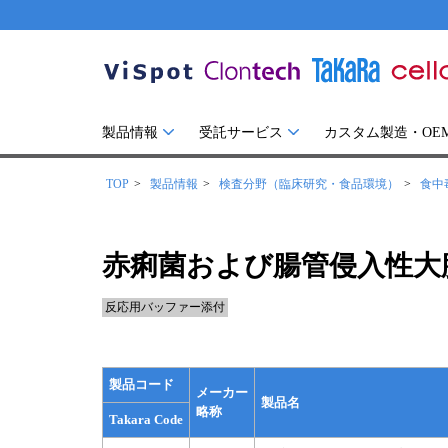
製品情報
受託サービス
カスタム製造・OE
TOP
製品情報
検査分野（臨床研究・食品環境）
食中
赤痢菌および腸管侵入性大腸菌（
反応用バッファー添付
製品コード
メーカー
製品名
略称
Takara Code