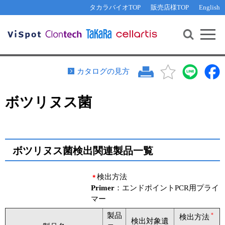
その他 ライセンスに関するご相談
機能解析・サイレンシング
資料請求
お問い合わせ
WEB会員登録
タカラバイオTOP
販売店様TOP
English
遺伝子組換え生物該当製品
Q&A
RNA合成・cDNA合成・クローニング
研究支援ツール
資料請求
制限酵素・電気泳動
Cut-Site Navigator 
制限酵素切断サイトの検索
サンプル請求
抗体・ELISA
カタログの見方
In-Fusion Cloning プライマー設計
核酸抽出・精製・標識
ボツリヌス菌
抗体検索サイト
PCR・等温増幅
リアルタイムPCR
（インターカレーター法）
リアルタイムPCR（qPCR）
プライマー検索・注文
装置・ソフトウェア
ボツリヌス菌検出関連製品一覧
リアルタイムPCR
（プローブ法）
プライマー・プローブ検索・注文
サンプル請求
検出方法
＊
機器ソフトウェア・ベクター配列ダウンロード
Primer
：エンドポイントPCR用プライ
テクニカルサポートライン
マー
ラーニングセンター
製品
＊
検出方法
検出対象遺