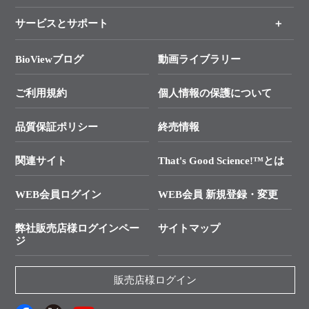
各種ご案内
サービスとサポート
リアルタイムPCR実験のススメ
タカラバイオ各種会員募集のお知らせ
遺伝子による検査のススメ
総合お問い合わせ
BioViewブログ
動画ライブラリー
終売製品のお知らせ
幹細胞・再生医療研究ガイド
├ テクニカルサポート 技術相談室
価格改定のご案内
ご利用規約
個人情報の保護について
クローニング実験ガイド
├ リアルタイムPCRサポートライン
学会展示・セミナーのご案内
SMARTer NGSポータルサイト
品質保証ポリシー
終売情報
├ 実験コンシェルジュ
技術セミナーのご案内
In-Fusion Cloning
├ 受託サービスお問い合わせ
プライマー設計
関連サイト
That's Good Science!™とは
タカラバイオ発表文献
└ カスタム製造お問い合わせ
Cut-Site Navigator
WEB会員ログイン
WEB会員 新規登録・変更
制限酵素切断サイトの検索
資料請求 試薬関連
ユーザーズボイス集
弊社販売店様ログインペー
サイトマップ
資料請求 機器関連
ジ
エピジェネティクス実験ガイド
資料請求 受託関連
RNAi実験のススメ
資料請求 核酸抽出・精製カタログ
販売店様ログイン
抗体検索サイト
サンプル請求一覧