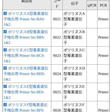
実験ガイド
製品名
コー
伝子
qPCR
PCR
ド
リアルタイムPCR実験ガイド
ボツリヌスA型毒素遺伝
ボツリヌスA
子検出用 Primer Set BAS-
S021
型毒素遺伝
Primer
遺伝子検査ガイド（食品・水質・家畜他）
1&2
子
ボツリヌスB型毒素遺伝
ボツリヌスB
NGSポータルサイト
子検出用 Primer Set BBS-
S022
型毒素遺伝
Primer
1&2
子
幹細胞・再生医療研究ガイド
ボツリヌスC型毒素遺伝
ボツリヌスC
クローニング実験ガイド
子検出用 Primer Set BCS-
S023
型毒素遺伝
Primer
1&2
子
細胞選択ガイド
ボツリヌスD型毒素遺伝
ボツリヌスD
子検出用 Primer Set BDS-
S024
型毒素遺伝
Primer
エピジェネティクス実験ガイド
1&2
子
ボツリヌスE型毒素遺伝
ボツリヌスE
RNAi実験ガイド
子検出用 Primer Set BES-
S025
型毒素遺伝
Primer
1&2
子
アプリケーションノート
ボツリヌスF型毒素遺伝
ボツリヌスF
プロトコール集
子検出用 Primer Set BFS-
S026
型毒素遺伝
Primer