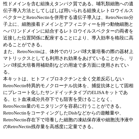
性ドメインを含む組換えタンパク質である。哺乳類細胞への遺
伝子導入方法としてしばしば用いられる組換えレトロウイルス
ユーザーズボイス集
ベクターとRetroNectinを併用する遺伝子導入は、RetroNectin分
子上に、細胞接着ドメインとアフィニティーを持つ動物細胞と
動画ライブラリー
ヘパリンドメインに結合するレトロウイルスベクターの両者を
近接した位置関係に配座することにより、導入効率を格段に高
Q&A
めることができる。
また、RetroNectinは、体外でのリンパ球大量培養の際の器材上
マトリックスとしても利用され効果をあげていることから、リ
ンパ球拡大培養用補助剤などの用途で多方面に使用されてい
る。
本キットは、ヒトフィブロネクチンと全く交差反応しない
RetroNectin特異的モノクローナル抗体を、捕捉抗体として固相
にプレコート化したサンドイッチタイプのELISAキットであ
る。ヒト血液成分共存下でも阻害を受けることなく、
RetroNectin量のモニタリングを容易に行うことができる。
RetroNectinをコーティングしたDishなどからの遊離量や、
RetroNectin存在下で培養した細胞の凍結保存液や細胞洗浄液中
のRetroNectin残存量を高感度に定量できる。