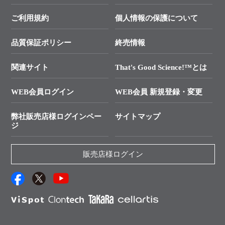
幹細胞・再生医療研究ガイド
├ テクニカルサポート 技術相談室
価格改定のご案内
ご利用規約
個人情報の保護について
クローニング実験ガイド
├ リアルタイムPCRサポートライン
学会展示・セミナーのご案内
SMARTer NGSポータルサイト
品質保証ポリシー
終売情報
├ 実験コンシェルジュ
技術セミナーのご案内
In-Fusion Cloning
├ 受託サービスお問い合わせ
プライマー設計
関連サイト
That's Good Science!™とは
タカラバイオ発表文献
└ カスタム製造お問い合わせ
Cut-Site Navigator
WEB会員ログイン
WEB会員 新規登録・変更
制限酵素切断サイトの検索
資料請求 試薬関連
ユーザーズボイス集
弊社販売店様ログインペー
サイトマップ
資料請求 機器関連
ジ
エピジェネティクス実験ガイド
資料請求 受託関連
RNAi実験のススメ
資料請求 核酸抽出・精製カタログ
販売店様ログイン
抗体検索サイト
サンプル請求一覧
ダウンロードサービス
アプリケーションノート
（旧アプリの部屋）