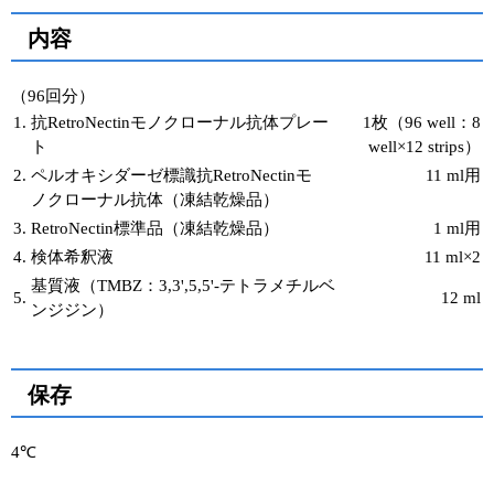
内容
（96回分）
1.
抗RetroNectinモノクローナル抗体プレー
1枚（96 well：8
ト
well×12 strips）
2.
ペルオキシダーゼ標識抗RetroNectinモ
11 ml用
ノクローナル抗体（凍結乾燥品）
3.
RetroNectin標準品（凍結乾燥品）
1 ml用
4.
検体希釈液
11 ml×2
基質液（TMBZ：3,3',5,5'-テトラメチルベ
5.
12 ml
ンジジン）
保存
4℃