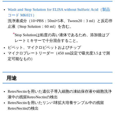
Wash and Stop Solution for ELISA without Sulfuric Acid（製品
コード MK021）
洗浄液成分（10×PBS：50ml×5本、Tween20：3 ml）と反応停
止液（Stop Solution：60 ml）を含む。
*
Stop Solutionは粘度の高い液体であるため、添加後はプ
レートミキサーで十分混合すること。
ピペット、マイクロピペットおよびチップ
マイクロプレートリーダー（450 nm設定で吸光度3.5まで測
定可能なもの）
用途
RetroNectinを用いた遺伝子導入細胞の凍結保存液や細胞洗浄
液中の残留RetroNectinの検出
RetroNectinを用いたリンパ球拡大培養サンプル中の残留
RetroNectinの検出