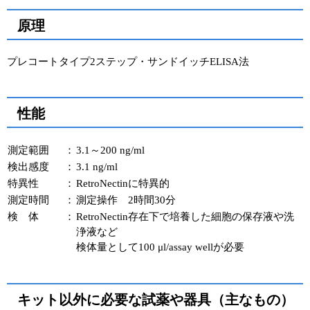
原理
プレコートタイプ2ステップ・サンドイッチELISA法
性能
測定範囲
：
3.1～200 ng/ml
検出感度
：
3.1 ng/ml
特異性
：
RetroNectinに特異的
測定時間
：
測定操作 2時間30分
検 体
：
RetroNectin存在下で培養した細胞の保存液や洗
浄液など
検体量として100 μl/assay wellが必要
キット以外に必要な試薬や器具（主なもの）