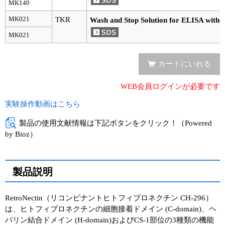
実験ガイド
MK140
MK021
TKR
Wash and Stop Solution for ELISA withou
リアルタイムPCR実験ガイド
MK021
遺伝子検査ガイド（食品・水質・家畜他）
カートにいれる
NGSポータルサイト
WEB会員ログインが必要です
幹細胞・再生医療研究ガイド
実験操作動画はこちら
クローニング実験ガイド
製品の使用文献情報は下記ボタンをクリック！（Powered
細胞選択ガイド
by Bioz）
エピジェネティクス実験ガイド
製品説明
RNAi実験ガイド
RetroNectin（リコンビナントヒトフィブロネクチン CH-296）
アプリケーションノート
は、ヒトフィブロネクチンの細胞接着ドメイン (C-domain)、ヘ
パリン結合ドメイン (H-domain)およびCS-1部位の3種類の機能
プロトコール集