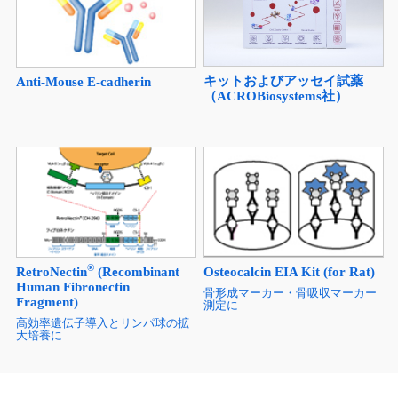
キットおよびアッセイ試薬
Anti-Mouse E-cadherin
（ACROBiosystems社）
®
RetroNectin
(Recombinant
Osteocalcin EIA Kit (for Rat)
Human Fibronectin
骨形成マーカー・骨吸収マーカー
Fragment)
測定に
高効率遺伝子導入とリンパ球の拡
大培養に