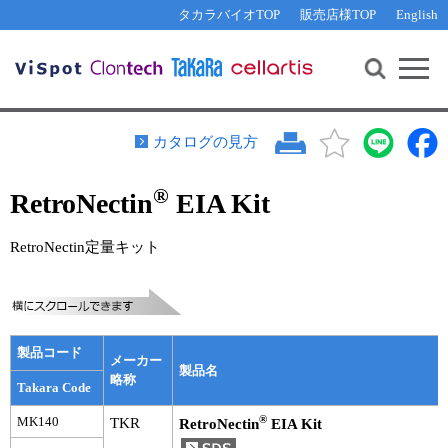
その他 ライセンスに関するご相談
機能解析・サイレンシング
資料請求
お問い合わせ
WEB会員登録
タカラバイオTOP
販売店様TOP
English
遺伝子組換え生物該当製品
Q&A
RNA合成・cDNA合成・クローニング
研究支援ツール
資料請求
制限酵素・電気泳動
Cut-Site Navigator 
制限酵素切断サイトの検索
サンプル請求
抗体・ELISA
カタログの見方
In-Fusion Cloning プライマー設計
核酸抽出・精製・標識
®
RetroNectin
EIA Kit
抗体検索サイト
PCR・等温増幅
リアルタイムPCR
（インターカレーター法）
RetroNectin定量キット
リアルタイムPCR（qPCR）
プライマー検索・注文
装置・ソフトウェア
リアルタイムPCR
（プローブ法）
プライマー・プローブ検索・注文
サンプル請求
製品コード
メーカー
機器ソフトウェア・ベクター配列ダウンロード
製品名
テクニカルサポートライン
略称
Takara Code
ラーニングセンター
®
MK140
TKR
RetroNectin
EIA Kit