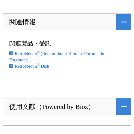
関連情報
関連製品・受託
®
RetroNectin
(Recombinant Human Fibronectin
Fragment)
®
RetroNectin
Dish
使用文献（Powered by Bioz）