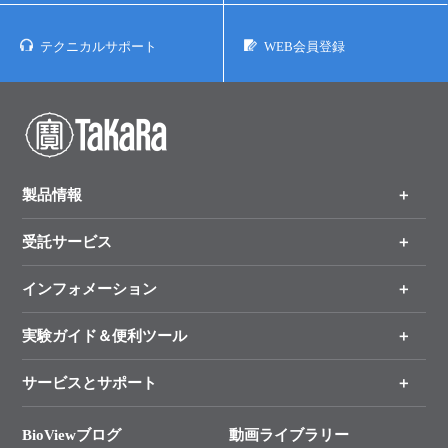
テクニカルサポート
WEB会員登録
製品情報
受託サービス
製品一覧
（分野、カテゴリーから探す）
インフォメーション
オンライン注文
手法から製品を探す
新製品情報
実験ガイド＆便利ツール
キャンペーン
各種ご案内
サービスとサポート
リアルタイムPCR実験のススメ
タカラバイオ各種会員募集のお知らせ
遺伝子による検査のススメ
総合お問い合わせ
BioViewブログ
動画ライブラリー
終売製品のお知らせ