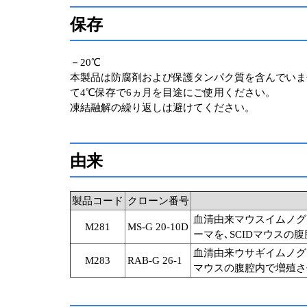
保存
－20℃
本製品は防腐剤および保護タンパク質を含んでいま
て4℃保存で6ヵ月を目途にご使用ください。
凍結融解の繰り返しは避けてください。
由来
製品コード
クローン番号
血清由来マウスイムノグロブ
M281
MS-G 20-10D
ーマを､SCIDマウスの
血清由来ウサギイムノグロ
M283
RAB-G 26-1
マウスの腹腔内で増殖さ