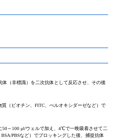
た本抗体（非標識）を二次抗体として反応させ、その後
質（ビオチン、FITC、ぺルオキシダーゼなど）で
0～100 μl/ウェルで加え、4℃で一晩吸着させて二
BSA/PBSなど）でブロッキングした後、捕捉抗体