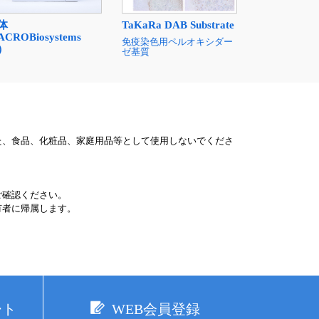
体
TaKaRa DAB Substrate
CROBiosystems
免疫染色用ペルオキシダー
）
ゼ基質
た、食品、化粧品、家庭用品等として使用しないでくださ
ご確認ください。
有者に帰属します。
ート
WEB会員登録