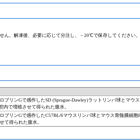
せん。解凍後、必要に応じて分注し、－20℃で保存してください。
リンGで感作したSD (Sprague-Dawley)ラットリンパ球と
腹腔内で増殖させて得られた腹水。
ブリンGで感作したC57BL/6マウスリンパ球とマウス骨髄腫細胞P
せて得られた腹水。