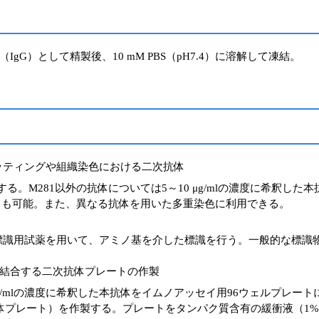
G）として精製後、10 mM PBS（pH7.4）に溶解して凍結。
ッティングや組織染色における二次抗体
る。M281以外の抗体については5～10 μg/mlの濃度に希釈し
ことも可能。また、異なる抗体を用いた多重染色に利用できる。
識用試薬を用いて、アミノ基を介した標識を行う。一般的な標識物
を結合する二次抗体プレートの作製
g/mlの濃度に希釈した本抗体をイムノアッセイ用96ウェルプレートに5
抗体プレート）を作製する。プレートをタンパク質含有の緩衝液（1% 