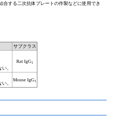
を結合する二次抗体プレートの作製などに使用でき
サブクラス
Rat IgG
1
ない。
Mouse IgG
1
ない。