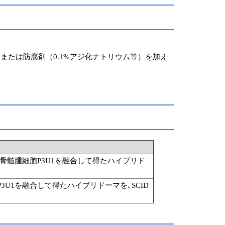
または防腐剤（0.1%アジ化ナトリウム等）を加え
マウス骨髄腫細胞P3U1を融合して得たハイブリド
3U1を融合して得たハイブリドーマを､SCID