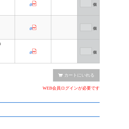
個
個
8
個
カートにいれる
WEB会員ログインが必要です