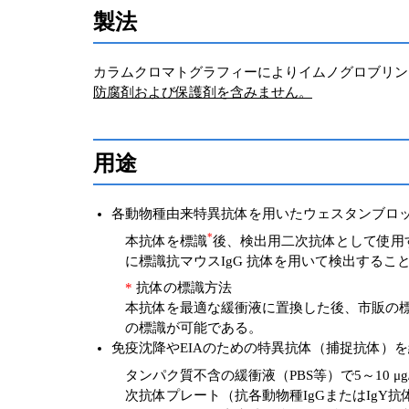
製法
カラムクロマトグラフィーによりイムノグロブリン（Ig
防腐剤および保護剤を含みません。
用途
各動物種由来特異抗体を用いたウェスタンブロ
*
本抗体を標識
後、検出用二次抗体として使用す
に標識抗マウスIgG 抗体を用いて検出する
*
抗体の標識方法
本抗体を最適な緩衝液に置換した後、市販の標
の標識が可能である。
免疫沈降やEIAのための特異抗体（捕捉抗体）
タンパク質不含の緩衝液（PBS等）で5～10 μ
次抗体プレート（抗各動物種IgGまたはIgY