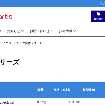
タ
M
お知らせ
お問い合わせ
技術情報
モノクローナル二次抗体シリーズ
リーズ
容量
価格（税別）
特記事項
0.2 mg
￥93,000
onoclonal