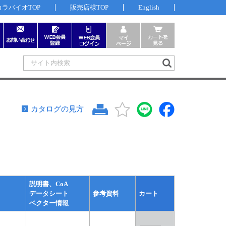
カラバイオTOP
販売店様TOP
English
カタログの見方
説明書、CoA
データシート
参考資料
カート
ベクター情報