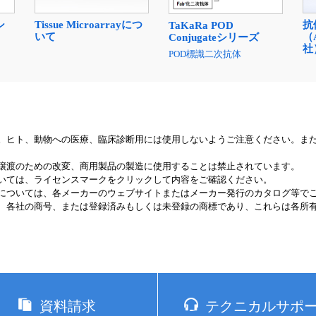
Tissue Microarrayにつ
抗
シ
TaKaRa POD
いて
（A
Conjugateシリーズ
社
POD標識二次抗体
。ヒト、動物への医療、臨床診断用には使用しないようご注意ください。ま
譲渡のための改変、商用製品の製造に使用することは禁止されています。
いては、ライセンスマークをクリックして内容をご確認ください。
については、各メーカーのウェブサイトまたはメーカー発行のカタログ等で
、各社の商号、または登録済みもしくは未登録の商標であり、これらは各所
資料請求
テクニカルサポ