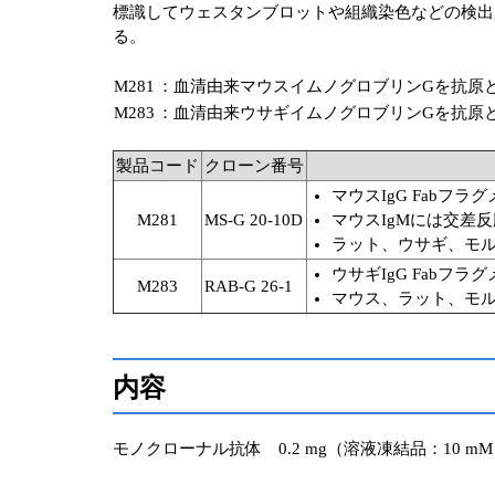
標識してウェスタンブロットや組織染色などの検出
る。
M281
：血清由来マウスイムノグロブリンGを抗原
M283
：血清由来ウサギイムノグロブリンGを抗原
製品コード
クローン番号
マウスIgG Fabフ
M281
MS-G 20-10D
マウスIgMには交差
ラット、ウサギ、モル
ウサギIgG Fabフ
M283
RAB-G 26-1
マウス、ラット、モル
内容
モノクローナル抗体 0.2 mg（溶液凍結品：10 mM PB