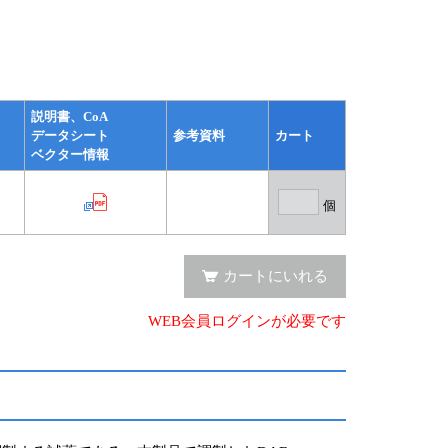
説明書、CoA
データシート
参考資料
カート
ベクター情報
個
カートにいれる
WEB会員ログインが必要です