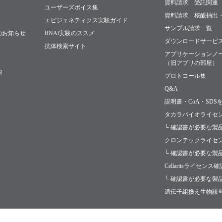
資料請求 受託関連
ユーザーズボイス集
資料請求 核酸抽出
エピジェネティクス実験ガイド
サンプル請求一覧
のお知らせ
RNAi実験のススメ
ダウンロードサービ
抗体検索サイト
アプリケーションノ
（旧アプリの部屋）
内
プロトコール集
Q&A
説明書・CoA・SDS
タカラバイオライセ
└ 確認書が必要な製
クロンテックライセ
└ 確認書が必要な製
Cellartisライセンス
└ 確認書が必要な製
遺伝子組換え生物該