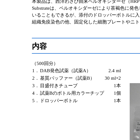
本製品は、西洋わさび由来ペルオキシダーゼ（HRP
Substrateは、ペルオキシダーゼにより茶褐色に
いることもできるが、添付のドロッパーボトルに入
組織免疫染色の他、固定化した細胞プレートやニト
内容
（500回分）
1．
DAB発色試薬（試薬A）
2.4 ml
2．
基質バッファー（試薬B）
30 ml×2
3．
目盛付きチューブ
1本
4．
試薬Bのボトル用カラーチップ
1個
5．
ドロッパーボトル
1本