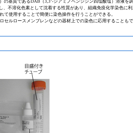
）の基質であるDAB（3,3’‐ジアミノベンジジン四塩酸塩）溶液を
発色し、不溶化色素として沈着する性質があり、組織免疫化学染色に利用可能
れて使用することで簡便に染色操作を行うことができる。
ロセルロースメンブレンなどの器材上での染色に応用することも