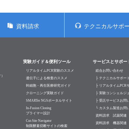
資料請求
テクニカルサポ
実験ガイド＆便利ツール
サービスとサポー
リアルタイムPCR実験のススメ
総合お問い合わせ
す）
遺伝子による検査のススメ
├ テクニカルサポー
幹細胞・再生医療研究ガイド
├ リアルタイムPC
クローニング実験ガイド
├ 実験コンシェルジ
SMARTer NGSポータルサイト
├ 受託サービスお問
In-Fusion Cloning
└ カスタム製造お問
プライマー設計
資料請求 試薬関連
Cut-Site Navigator
資料請求 機器関連
制限酵素切断サイトの検索