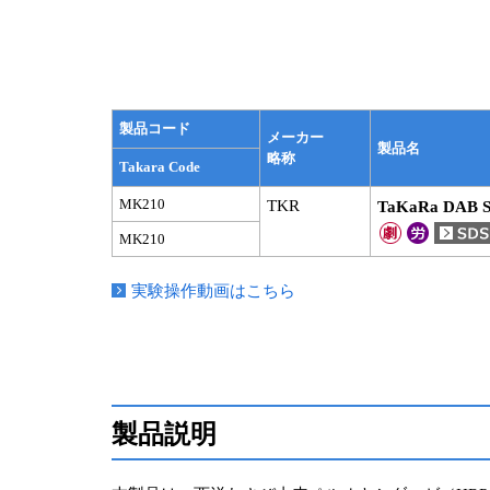
製品コード
メーカー
製品名
略称
Takara Code
MK210
TKR
TaKaRa DAB Su
MK210
実験操作動画はこちら
製品説明