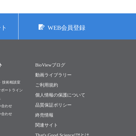
ート
WEB会員登録
ト
BioViewブログ
動画ライブラリー
ト 技術相談室
ご利用規約
Rサポートライン
個人情報の保護について
ュ
品質保証ポリシー
い合わせ
い合わせ
終売情報
関連サイト
That's Good Science!™とは