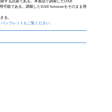
調製する試薬である。本製品で調製したDAB
である。調製したDAB Substrateをそのまま用
できる。
パンフレットもご覧ください。