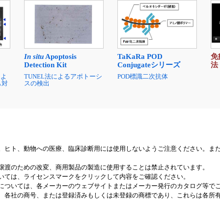
免
In situ
Apoptosis
TaKaRa POD
法
Detection Kit
Conjugateシリーズ
をよ
TUNEL法によるアポトーシ
POD標識二次抗体
も対
スの検出
。ヒト、動物への医療、臨床診断用には使用しないようご注意ください。ま
譲渡のための改変、商用製品の製造に使用することは禁止されています。
いては、ライセンスマークをクリックして内容をご確認ください。
については、各メーカーのウェブサイトまたはメーカー発行のカタログ等で
、各社の商号、または登録済みもしくは未登録の商標であり、これらは各所