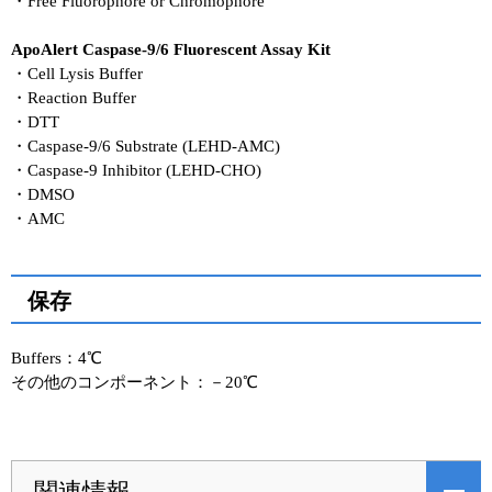
・Free Fluorophore or Chromophore
ApoAlert Caspase-9/6 Fluorescent Assay Kit
・Cell Lysis Buffer
・Reaction Buffer
・DTT
・Caspase-9/6 Substrate (LEHD-AMC)
・Caspase-9 Inhibitor (LEHD-CHO)
・DMSO
・AMC
保存
Buffers：4℃
その他のコンポーネント：－20℃
関連情報