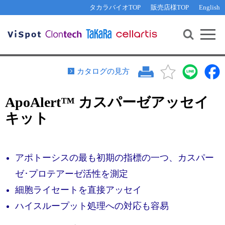
その他 ライセンスに関するご相談
機能解析・サイレンシング
資料請求
お問い合わせ
WEB会員登録
タカラバイオTOP
販売店様TOP
English
遺伝子組換え生物該当製品
Q&A
RNA合成・cDNA合成・クローニング
研究支援ツール
資料請求
制限酵素・電気泳動
Cut-Site Navigator 
制限酵素切断サイトの検索
サンプル請求
抗体・ELISA
カタログの見方
In-Fusion Cloning プライマー設計
核酸抽出・精製・標識
ApoAlert™ カスパーゼアッセイ
抗体検索サイト
PCR・等温増幅
キット
リアルタイムPCR
（インターカレーター法）
リアルタイムPCR（qPCR）
プライマー検索・注文
装置・ソフトウェア
リアルタイムPCR
（プローブ法）
アポトーシスの最も初期の指標の一つ、カスパー
プライマー・プローブ検索・注文
サンプル請求
ゼ･プロテアーゼ活性を測定
機器ソフトウェア・ベクター配列ダウンロード
細胞ライセートを直接アッセイ
テクニカルサポートライン
ハイスループット処理への対応も容易
ラーニングセンター