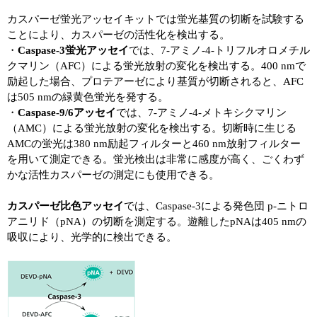
カスパーゼ蛍光アッセイキットでは蛍光基質の切断を試験する
ことにより、カスパーゼの活性化を検出する。
・
Caspase-3
蛍光アッセイ
では、7-アミノ-4-トリフルオロメチル
クマリン（AFC）による蛍光放射の変化を検出する。400 nmで
励起した場合、プロテアーゼにより基質が切断されると、AFC
は505 nmの緑黄色蛍光を発する。
・
Caspase-9/6アッセイ
では、7-アミノ-4-メトキシクマリン
（AMC）による蛍光放射の変化を検出する。切断時に生じる
AMCの蛍光は380 nm励起フィルターと460 nm放射フィルター
を用いて測定できる。蛍光検出は非常に感度が高く、ごくわず
かな活性カスパーゼの測定にも使用できる。
カスパーゼ比色アッセイ
では、Caspase-3
による発色団 p-ニトロ
アニリド（pNA）の切断を測定する。遊離したpNAは405 nmの
吸収により、光学的に検出できる。