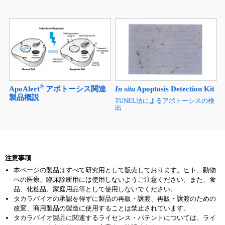
®
ApoAlert
pDsRed2-Bidベク
QCマテリアル
ター
アレルギー物質検査の内部精度管
理に最適
®
ApoAlert
アポトーシス関連
In situ
Apoptosis Detection Kit
製品概説
TUNEL法によるアポトーシスの検
出
注意事項
本ページの製品はすべて研究用として販売しております。ヒト、動物
への医療、臨床診断用には使用しないようご注意ください。また、食