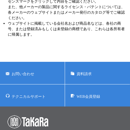
品、化粧品、家庭用品等として使用しないでください。
タカラバイオの承認を得ずに製品の再販・譲渡、再販・譲渡のための
改変、商用製品の製造に使用することは禁止されています。
タカラバイオ製品に関連するライセンス・パテントについては、ライ
センスマークをクリックして内容をご確認ください。
また、他メーカーの製品に関するライセンス・パテントについては、
各メーカーのウェブサイトまたはメーカー発行のカタログ等でご確認
ください。
ウェブサイトに掲載している会社名および商品名などは、各社の商
号、または登録済みもしくは未登録の商標であり、これらは各所有者
に帰属します。
お問い合わせ
資料請求
テクニカルサポート
WEB会員登録