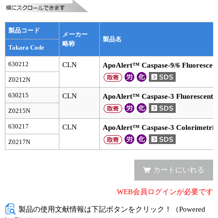
実験ガイド
リアルタイムPCR実験ガイド
製品コード
メーカー
製品名
遺伝子検査ガイド（食品・水質・家畜他）
略称
Takara Code
NGSポータルサイト
630212
CLN
ApoAlert™ Caspase-9/6 Fluorescent
Z0212N
幹細胞・再生医療研究ガイド
630215
CLN
ApoAlert™ Caspase-3 Fluorescent A
クローニング実験ガイド
Z0215N
630217
CLN
ApoAlert™ Caspase-3 Colorimetric
細胞選択ガイド
Z0217N
エピジェネティクス実験ガイド
カートにいれる
RNAi実験ガイド
WEB会員ログインが必要です
アプリケーションノート
製品の使用文献情報は下記ボタンをクリック！（Powered
プロトコール集