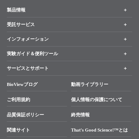
製品情報
受託サービス
製品一覧
（分野、カテゴリーから探す）
インフォメーション
オンライン注文
手法から製品を探す
新製品情報
実験ガイド＆便利ツール
キャンペーン
各種ご案内
サービスとサポート
リアルタイムPCR実験のススメ
タカラバイオ各種会員募集のお知らせ
遺伝子による検査のススメ
総合お問い合わせ
BioViewブログ
動画ライブラリー
終売製品のお知らせ
幹細胞・再生医療研究ガイド
├ テクニカルサポート 技術相談室
価格改定のご案内
ご利用規約
個人情報の保護について
クローニング実験ガイド
├ リアルタイムPCRサポートライン
学会展示・セミナーのご案内
SMARTer NGSポータルサイト