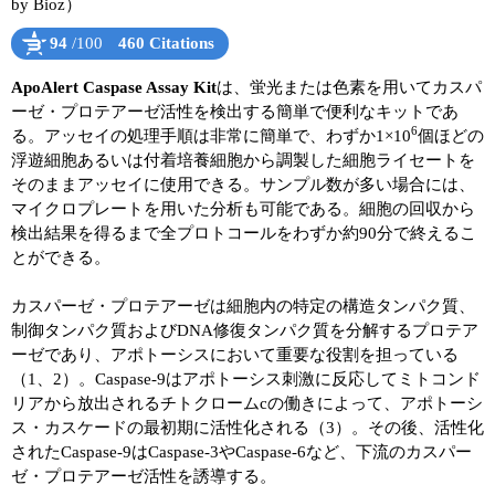
by Bioz）
ユーザーズボイス集
94
/100
460 Citations
Powered by Bioz
See more details on Bioz
動画ライブラリー
ApoAlert Caspase Assay Kit
は、蛍光または色素を用いてカスパ
ーゼ・プロテアーゼ活性を検出する簡単で便利なキットであ
6
Q&A
る。アッセイの処理手順は非常に簡単で、わずか1×10
個ほどの
浮遊細胞あるいは付着培養細胞から調製した細胞ライセートを
そのままアッセイに使用できる。サンプル数が多い場合には、
マイクロプレートを用いた分析も可能である。細胞の回収から
検出結果を得るまで全プロトコールをわずか約90分で終えるこ
とができる。
カスパーゼ・プロテアーゼは細胞内の特定の構造タンパク質、
制御タンパク質およびDNA修復タンパク質を分解するプロテア
ーゼであり、アポトーシスにおいて重要な役割を担っている
（1、2）。Caspase-9はアポトーシス刺激に反応してミトコンド
リアから放出されるチトクロームcの働きによって、アポトーシ
ス・カスケードの最初期に活性化される（3）。その後、活性化
されたCaspase-9はCaspase-3やCaspase-6など、下流のカスパー
ゼ・プロテアーゼ活性を誘導する。