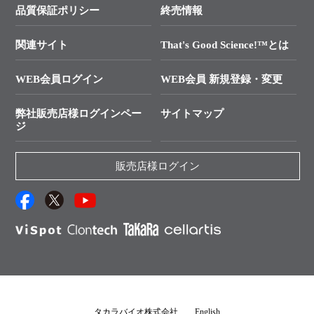
SMARTer NGSポータルサイト
品質保証ポリシー
終売情報
├ 実験コンシェルジュ
技術セミナーのご案内
In-Fusion Cloning
├ 受託サービスお問い合わせ
プライマー設計
関連サイト
That's Good Science!™とは
タカラバイオ発表文献
└ カスタム製造お問い合わせ
Cut-Site Navigator
WEB会員ログイン
WEB会員 新規登録・変更
制限酵素切断サイトの検索
資料請求 試薬関連
ユーザーズボイス集
弊社販売店様ログインペー
サイトマップ
資料請求 機器関連
ジ
エピジェネティクス実験ガイド
資料請求 受託関連
RNAi実験のススメ
資料請求 核酸抽出・精製カタログ
販売店様ログイン
抗体検索サイト
サンプル請求一覧
ダウンロードサービス
アプリケーションノート
（旧アプリの部屋）
プロトコール集
Q&A
タカラバイオ株式会社
English