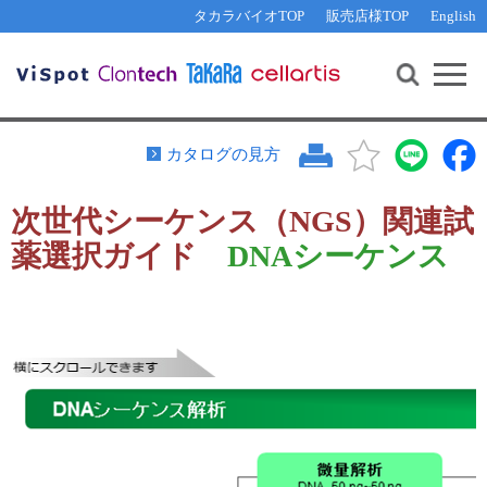
その他 ライセンスに関するご相談
機能解析・サイレンシング
資料請求
お問い合わせ
WEB会員登録
タカラバイオTOP
販売店様TOP
English
遺伝子組換え生物該当製品
Q&A
RNA合成・cDNA合成・クローニング
研究支援ツール
資料請求
制限酵素・電気泳動
Cut-Site Navigator 
制限酵素切断サイトの検索
サンプル請求
抗体・ELISA
カタログの見方
In-Fusion Cloning プライマー設計
核酸抽出・精製・標識
次世代シーケンス（NGS）関連試
抗体検索サイト
PCR・等温増幅
薬選択ガイド
DNAシーケンス
リアルタイムPCR
（インターカレーター法）
リアルタイムPCR（qPCR）
プライマー検索・注文
装置・ソフトウェア
リアルタイムPCR
（プローブ法）
プライマー・プローブ検索・注文
サンプル請求
機器ソフトウェア・ベクター配列ダウンロード
テクニカルサポートライン
ラーニングセンター