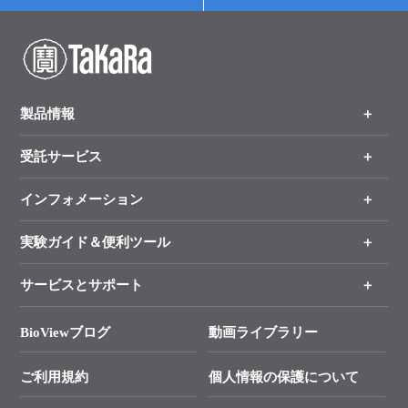
製品情報
受託サービス
製品一覧
（分野、カテゴリーから探す）
インフォメーション
オンライン注文
手法から製品を探す
新製品情報
実験ガイド＆便利ツール
キャンペーン
各種ご案内
サービスとサポート
リアルタイムPCR実験のススメ
タカラバイオ各種会員募集のお知らせ
遺伝子による検査のススメ
総合お問い合わせ
BioViewブログ
動画ライブラリー
終売製品のお知らせ
幹細胞・再生医療研究ガイド
├ テクニカルサポート 技術相談室
価格改定のご案内
ご利用規約
個人情報の保護について
クローニング実験ガイド
├ リアルタイムPCRサポートライン
学会展示・セミナーのご案内