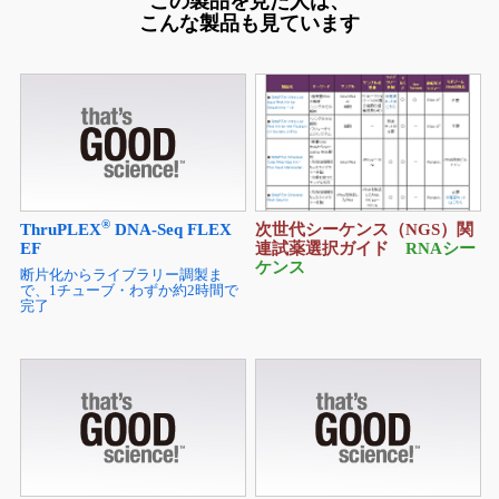
この製品を見た人は、
こんな製品も見ています
®
ThruPLEX
DNA-Seq FLEX
次世代シーケンス（NGS）関
EF
連試薬選択ガイド
RNAシー
ケンス
断片化からライブラリー調製ま
で、1チューブ・わずか約2時間で
完了