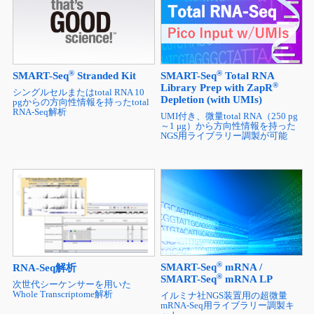
®
®
SMART-Seq
Stranded Kit
SMART-Seq
Total RNA
®
Library Prep with ZapR
シングルセルまたはtotal RNA 10
Depletion (with UMIs)
pgからの方向性情報を持ったtotal
RNA-Seq解析
UMI付き、微量total RNA（250 pg
～1 μg）から方向性情報を持った
NGS用ライブラリー調製が可能
®
SMART-Seq
mRNA /
RNA-Seq解析
®