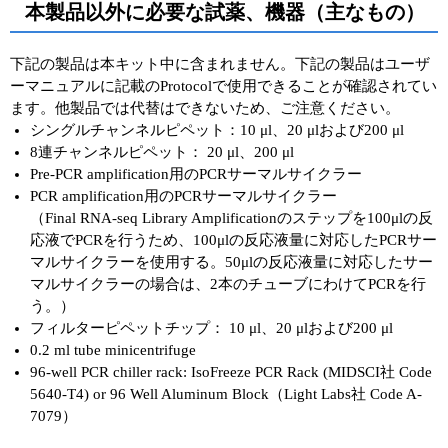
本製品以外に必要な試薬、機器（主なもの）
下記の製品は本キット中に含まれません。下記の製品はユーザ
ーマニュアルに記載のProtocolで使用できることが確認されてい
ます。他製品では代替はできないため、ご注意ください。
シングルチャンネルピペット：10 μl、20 μlおよび200 μl
8連チャンネルピペット： 20 μl、200 μl
Pre-PCR amplification用のPCRサーマルサイクラー
PCR amplification用のPCRサーマルサイクラー
（Final RNA-seq Library Amplificationのステップを100μlの反
応液でPCRを行うため、100μlの反応液量に対応したPCRサー
マルサイクラーを使用する。50μlの反応液量に対応したサー
マルサイクラーの場合は、2本のチューブにわけてPCRを行
う。）
フィルターピペットチップ： 10 μl、20 μlおよび200 μl
0.2 ml tube minicentrifuge
96-well PCR chiller rack: IsoFreeze PCR Rack (MIDSCI社 Code
5640-T4) or 96 Well Aluminum Block（Light Labs社 Code A-
7079）