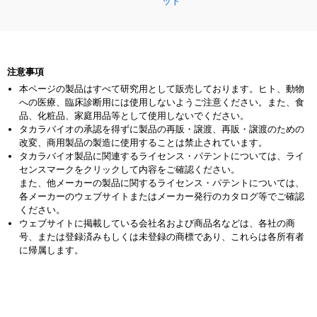
SMART-Seq
mRNA LP
次世代シーケンサーを用いた
Whole Transcriptome解析
イルミナ社NGS装置用の超微量
mRNA-Seq用ライブラリー調製キ
ット
注意事項
本ページの製品はすべて研究用として販売しております。ヒト、動物
への医療、臨床診断用には使用しないようご注意ください。また、食
品、化粧品、家庭用品等として使用しないでください。
タカラバイオの承認を得ずに製品の再販・譲渡、再販・譲渡のための
改変、商用製品の製造に使用することは禁止されています。
タカラバイオ製品に関連するライセンス・パテントについては、ライ
センスマークをクリックして内容をご確認ください。
また、他メーカーの製品に関するライセンス・パテントについては、
各メーカーのウェブサイトまたはメーカー発行のカタログ等でご確認
ください。
ウェブサイトに掲載している会社名および商品名などは、各社の商
号、または登録済みもしくは未登録の商標であり、これらは各所有者
に帰属します。