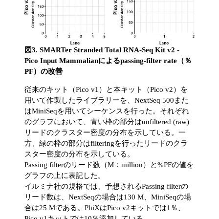
図3. SMARTer Stranded Total RNA-Seq Kit v2 -
Pico Input Mammalianによるpassing-filter rate（％
PF）の改善
従来のキット（Pico v1）と本キット（Pico v2）を
用いて作製したライブラリーを、NextSeq 500また
はMiniSeqを用いてシーケンスを行った。それぞれ
のグラフにおいて、青い枠の部分はunfiltered (raw)
リードのクラスター密度の分布を示している。一
方、緑の枠の部分はfilteringを行ったリードのクラ
スター密度の分布を示している。
Passing filterのリード数（M：million）と%PFの値を
グラフの上に表記した。
イルミナ社の規格では、予想されるPassing filterの
リード数は、NextSeqの場合は130 M、MiniSeqの場
合は25 Mである。PhiXはPico v2キットでは1％、
Pico v1キットでは10％添加している。