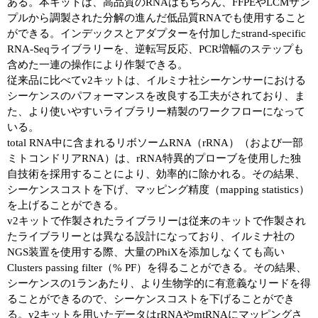
ある。本キットは、高品質のRNAはもちろん、FFPEやLCMサン
プルから調製された分解の進んだ低品質RNAでも使用すること
ができる。インデックスとアダプターを付加したstrand-specific
RNA-Seqライブラリーを、逆転写反応、PCR増幅のステップも
含めた一連の操作により作製できる。
従来品に比べてv2キットは、イルミナ社シーケンサーにおける
シーケンスのパフォーマンスを改良する工夫がされており、ま
た、より使いやすいライブラリー精製のワークフローになって
いる。
total RNA中に含まれるリボソームRNA（rRNA）（および一部
ミトコンドリアRNA）は、rRNA特異的プローブを使用した独
自技術を採用することにより、効率的に除かれる。その結果、
シーケンスコストを下げ、マッピング精度（mapping statistics）
を上げることができる。
v2キットで作製されたライブラリーは従来のキットで作製され
たライブラリーとは異なる設計になっており、イルミナ社の
NGS装置を使用する際、大量のPhiXを添加しなくても高い
Clusters passing filter（% PF）を得ることができる。その結果、
シーケンスの1ランあたり、より生物学的に有意義なリードを得
ることができるので、シーケンスコストを下げることができ
る。v2キットを用いたデータはrRNAやmtRNAにマッピングさ