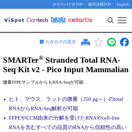
その他 ライセンスに関するご相談
機能解析・サイレンシング
資料請求
お問い合わせ
WEB会員登録
タカラバイオTOP
販売店様TOP
English
遺伝子組換え生物該当製品
Q&A
RNA合成・cDNA合成・クローニング
研究支援ツール
資料請求
制限酵素・電気泳動
Cut-Site Navigator 
制限酵素切断サイトの検索
サンプル請求
抗体・ELISA
カタログの見方
In-Fusion Cloning プライマー設計
核酸抽出・精製・標識
®
SMARTer
Stranded Total RNA-
抗体検索サイト
PCR・等温増幅
Seq Kit v2 - Pico Input Mammalian
リアルタイムPCR
（インターカレーター法）
リアルタイムPCR（qPCR）
プライマー検索・注文
微量FFPEサンプルからもRNA-Seqが可能
装置・ソフトウェア
リアルタイムPCR
（プローブ法）
プライマー・プローブ検索・注文
サンプル請求
ヒト、マウス、ラットの微量（250 pg～）のtotal
RNAからRNA-Seq解析が可能
機器ソフトウェア・ベクター配列ダウンロード
テクニカルサポートライン
FFPEやLCM由来の分解を受けたRNAやcell-free
ラーニングセンター
RNAを含むすべての品質のRNAから信頼性の高い