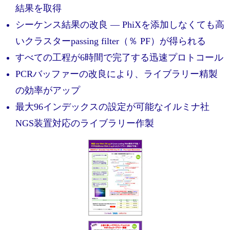
実験ガイド
結果を取得
リアルタイムPCR実験ガイド
シーケンス結果の改良 ― PhiXを添加しなくても高
いクラスターpassing filter（％ PF）が得られる
遺伝子検査ガイド（食品・水質・家畜他）
すべての工程が6時間で完了する迅速プロトコール
NGSポータルサイト
PCRバッファーの改良により、ライブラリー精製
の効率がアップ
幹細胞・再生医療研究ガイド
最大96インデックスの設定が可能なイルミナ社
クローニング実験ガイド
NGS装置対応のライブラリー作製
細胞選択ガイド
エピジェネティクス実験ガイド
RNAi実験ガイド
アプリケーションノート
プロトコール集