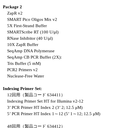
Package 2
ZapR v2
SMART Pico Oligos Mix v2
5X First-Strand Buffer
SMARTScribe RT (100 U/μl)
RNase Inhibitor (40 U/μl)
10X ZapR Buffer
SeqAmp DNA Polymerase
SeqAmp CB PCR Buffer (2X):
Tris Buffer (5 mM)
PCR2 Primers v2
Nuclease-Free Water
Indexing Primer Set:
12回用（製品コード 634411）
Indexing Primer Set HT for Illumina v2-12
3’ PCR Primer HT Index 2 (3’ 2; 12.5 μM)
5’ PCR Primer HT Index 1～12 (5’ 1～12; 12.5 μM)
48回用（製品コード 634412）