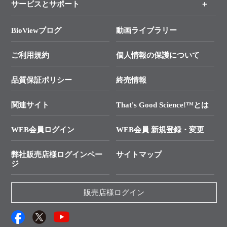
新製品情報
実験ガイド＆便利ツール
キャンペーン
各種ご案内
サービスとサポート
リアルタイムPCR実験のススメ
タカラバイオ各種会員募集のお知らせ
遺伝子による検査のススメ
総合お問い合わせ
BioViewブログ
動画ライブラリー
終売製品のお知らせ
幹細胞・再生医療研究ガイド
├ テクニカルサポート 技術相談室
価格改定のご案内
ご利用規約
個人情報の保護について
クローニング実験ガイド
├ リアルタイムPCRサポートライン
学会展示・セミナーのご案内
SMARTer NGSポータルサイト
品質保証ポリシー
終売情報
├ 実験コンシェルジュ
技術セミナーのご案内
In-Fusion Cloning
├ 受託サービスお問い合わせ
プライマー設計
関連サイト
That's Good Science!™とは
タカラバイオ発表文献
└ カスタム製造お問い合わせ
Cut-Site Navigator
WEB会員ログイン
WEB会員 新規登録・変更
制限酵素切断サイトの検索
資料請求 試薬関連
ユーザーズボイス集
弊社販売店様ログインペー
サイトマップ
資料請求 機器関連
ジ
エピジェネティクス実験ガイド
資料請求 受託関連
RNAi実験のススメ
資料請求 核酸抽出・精製カタログ
販売店様ログイン