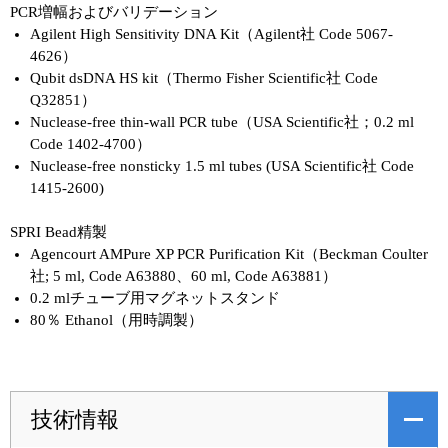
PCR増幅およびバリデーション
Agilent High Sensitivity DNA Kit（Agilent社 Code 5067-
4626）
Qubit dsDNA HS kit（Thermo Fisher Scientific社 Code
Q32851）
Nuclease-free thin-wall PCR tube（USA Scientific社；0.2 ml
Code 1402-4700）
Nuclease-free nonsticky 1.5 ml tubes (USA Scientific社 Code
1415-2600)
SPRI Bead精製
Agencourt AMPure XP PCR Purification Kit（Beckman Coulter
社; 5 ml, Code A63880、60 ml, Code A63881）
0.2 mlチューブ用マグネットスタンド
80％ Ethanol（用時調製）
技術情報