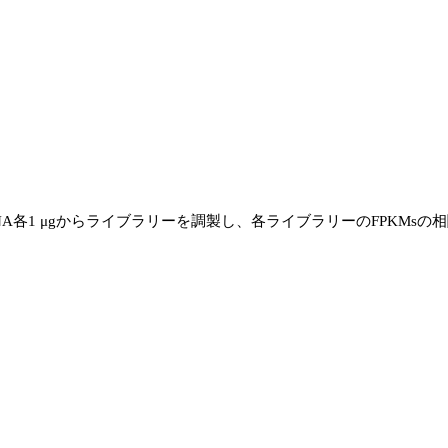
NA各1 μgからライブラリーを調製し、各ライブラリーのFPKMsの
。