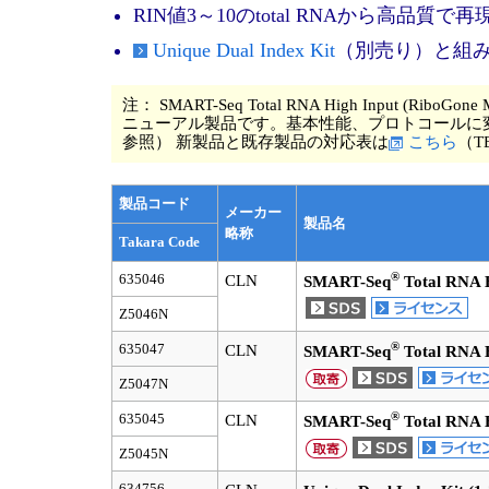
RIN値3～10のtotal RNAから高品
Unique Dual Index Kit
（別売り）と組み
注： SMART-Seq Total RNA High Input (RiboGon
ニューアル製品です。基本性能、プロトコールに変更は
参照） 新製品と既存製品の対応表は
こちら
（T
製品コード
メーカー
製品名
略称
Takara Code
®
635046
CLN
SMART-Seq
Total RNA 
Z5046N
®
635047
CLN
SMART-Seq
Total RNA 
Z5047N
®
635045
CLN
SMART-Seq
Total RNA 
Z5045N
634756