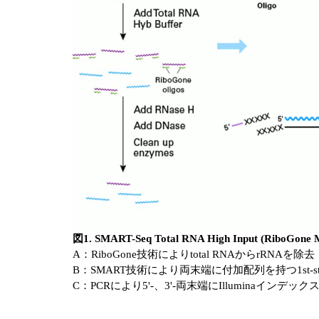
図1. SMART-Seq Total RNA High Input (R
A：RiboGone技術によりtotal RNAからrRNAを除去
B：SMART技術により両末端に付加配列を持つ1st-str
C：PCRにより5'-、3'-両末端にIlluminaインデ