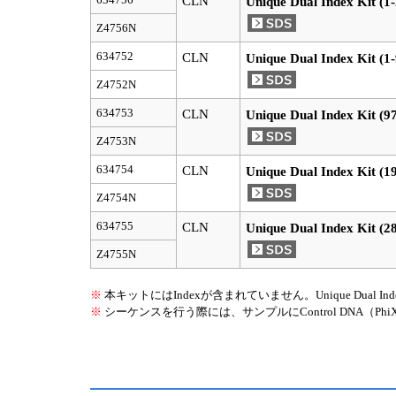
CLN
Unique Dual Index Kit (1-
Z4756N
634752
CLN
Unique Dual Index Kit (1-
Z4752N
634753
CLN
Unique Dual Index Kit (9
Z4753N
634754
CLN
Unique Dual Index Kit (1
Z4754N
634755
CLN
Unique Dual Index Kit (2
Z4755N
※
本キットにはIndexが含まれていません。Unique Dual Index
※
シーケンスを行う際には、サンプルにControl DNA（