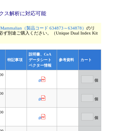
ックス解析に対応可能
t - HI Mammalian（製品コード 634873～634878）
のリ
ださい。（Unique Dual Index Kit
説明書、CoA
）
特記事項
データシート
参考資料
カート
ベクター情報
00
個
00
個
00
個
00