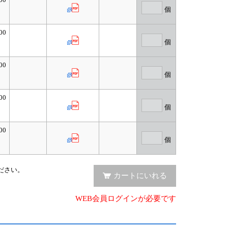
個
00
個
00
個
00
個
00
個
入ください。
カートにいれる
WEB会員ログインが必要です