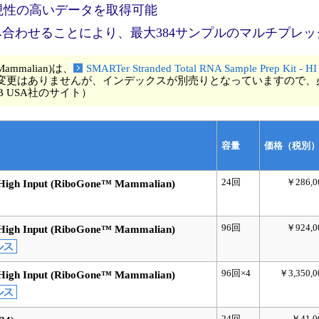
質で再現性の高いデータを取得可能
合わせることにより、最大384サンプルのマルチプレ
e Mammalian)は、
SMARTer Stranded Total RNA Sample Prep Ki
ありませんが、インデックスが別売りとなっていますので、必ず別途ご購入く
B USA社のサイト）
容量
価格（税別
24回
￥286,0
High Input (RiboGone™ Mammalian)
96回
￥924,0
High Input (RiboGone™ Mammalian)
96回×4
￥3,350,0
High Input (RiboGone™ Mammalian)
24回
￥41,0