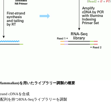
iboGone Mammalian)を用いたライブラリー調製の概要
and cDNAを合成
ックス配列を持つRNA-Seqライブラリーを調製