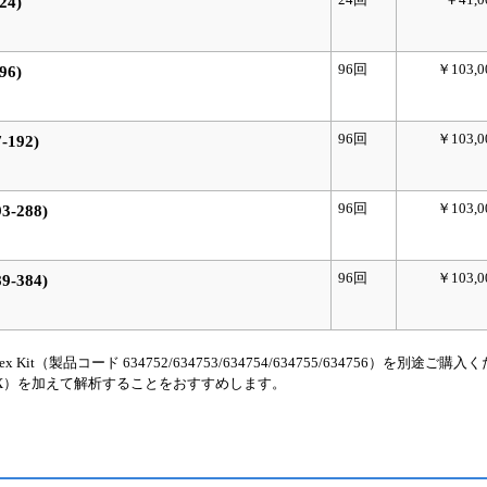
24)
96回
￥103,0
96)
96回
￥103,0
7-192)
96回
￥103,0
93-288)
96回
￥103,0
89-384)
 Kit（製品コード 634752/634753/634754/634755/634756）を別途ご購
PhiX）を加えて解析することをおすすめします。