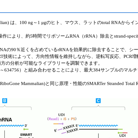
boGone Mammalian) は、100 ng～1 μgのヒト、マウス、ラットのt
作により、約5時間でリボソームRNA（rRNA）除去とstrand-spec
al RNAの90％近くを占めているrRNAを効果的に除去することで、
したSMART技術によって、方向性情報を維持しながら、逆転写反応、P
の両方の分析が可能なライブラリーを調製できます。
ード 634752～634756）と組み合わせることにより、最大384サンプ
RiboGone Mammalian)と同じ原理・性能のSMARTer Stranded Total R