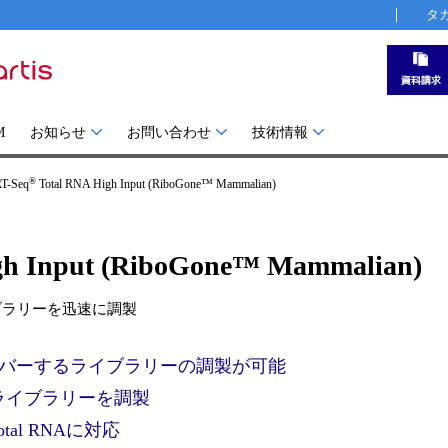
タ
M
お知らせ
お問い合わせ
技術情報
®
T-Seq
Total RNA High Input (RiboGone™ Mammalian)
gh Input (RiboGone™ Mammalian)
用ライブラリーを迅速に調製
カバーするライブラリーの調製が可能
qライブラリーを調製
tal RNAに対応