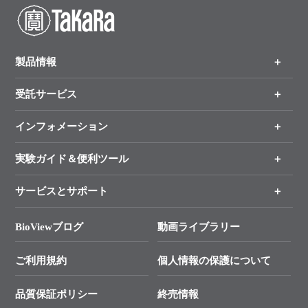
製品情報
受託サービス
製品一覧
（分野、カテゴリーから探す）
インフォメーション
オンライン注文
手法から製品を探す
新製品情報
実験ガイド＆便利ツール
キャンペーン
各種ご案内
サービスとサポート
リアルタイムPCR実験のススメ
タカラバイオ各種会員募集のお知らせ
遺伝子による検査のススメ
総合お問い合わせ
BioViewブログ
動画ライブラリー
終売製品のお知らせ
幹細胞・再生医療研究ガイド
├ テクニカルサポート 技術相談室
価格改定のご案内
ご利用規約
個人情報の保護について
クローニング実験ガイド
├ リアルタイムPCRサポートライン
学会展示・セミナーのご案内
SMARTer NGSポータルサイト
品質保証ポリシー
終売情報
├ 実験コンシェルジュ
技術セミナーのご案内