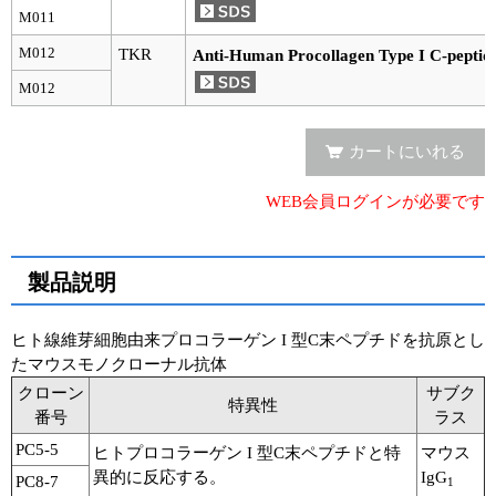
実験ガイド
M011
リアルタイムPCR実験ガイド
M012
TKR
Anti-Human Procollagen Type I C-peptide
M012
遺伝子検査ガイド（食品・水質・家畜他）
NGSポータルサイト
カートにいれる
幹細胞・再生医療研究ガイド
WEB会員ログインが必要です
クローニング実験ガイド
製品説明
細胞選択ガイド
エピジェネティクス実験ガイド
ヒト線維芽細胞由来プロコラーゲン I 型C末ペプチドを抗原とし
たマウスモノクローナル抗体
RNAi実験ガイド
クローン
サブク
特異性
番号
ラス
アプリケーションノート
PC5-5
ヒトプロコラーゲン I 型C末ペプチドと特
マウス
異的に反応する。
IgG
PC8-7
1
プロトコール集