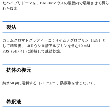
たハイブリドーマを、BALB/cマウスの腹腔内で増殖させて得ら
れた腹水
製法
カラムクロマトグラフィーによりイムノグロブリン（IgG）と
して精製後、1.0％ウシ血清アルブミンを含む10 mM
PBS（pH7.4）に溶解して凍結乾燥。
抗体の復元
純水50 μlに溶解する（2.0 mg/ml、防腐剤を含まない）。
希釈液