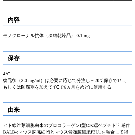
ユーザーズボイス集
内容
動画ライブラリー
モノクローナル抗体（凍結乾燥品） 0.1 mg
Q&A
保存
4℃
復元後（2.0 mg/ml）は必要に応じて分注し－20℃保存で1年、
もしくは防腐剤を加えて4℃で6ヵ月をめどに使用する。
由来
1）
ヒト線維芽細胞由来のプロコラーゲンI型C末端ペプチド
感作
BALB/cマウス脾臓細胞とマウス骨髄腫細胞P3U1を融合して得