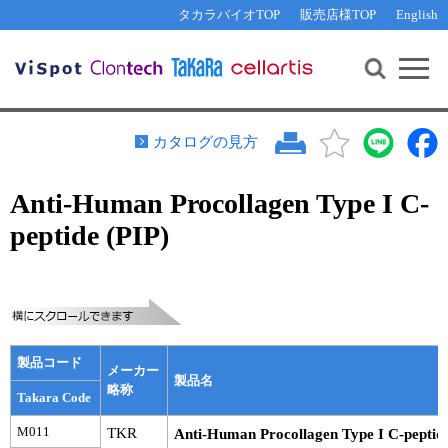
その他 ライセンスに関するご相談
機能解析・サイレンシング
資料請求
お問い合わせ
WEB会員登録
タカラバイオTOP
販売店様TOP
English
遺伝子組換え生物該当製品
Q&A
RNA合成・cDNA合成・クローニング
研究支援ツール
資料請求
制限酵素・電気泳動
Cut-Site Navigator 
制限酵素切断サイトの検索
サンプル請求
抗体・ELISA
カタログの見方
In-Fusion Cloning プライマー設計
核酸抽出・精製・標識
Anti-Human Procollagen Type I C-
抗体検索サイト
PCR・等温増幅
peptide (PIP)
リアルタイムPCR
（インターカレーター法）
リアルタイムPCR（qPCR）
プライマー検索・注文
装置・ソフトウェア
リアルタイムPCR
（プローブ法）
プライマー・プローブ検索・注文
サンプル請求
製品コード
機器ソフトウェア・ベクター配列ダウンロード
メーカー
テクニカルサポートライン
製品名
略称
Takara Code
ラーニングセンター
M011
TKR
Anti-Human Procollagen Type I C-peptide