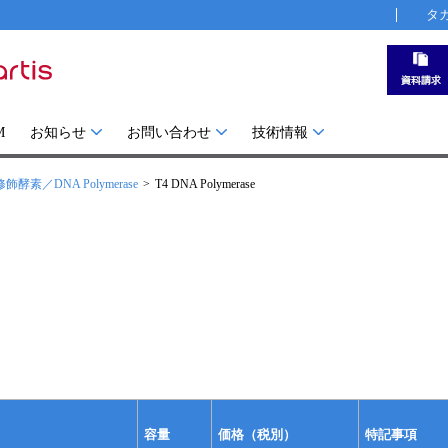
タ
M
お知らせ
お問い合わせ
技術情報
修飾酵素／DNA Polymerase
T4 DNA Polymerase
容量
価格（税別）
特記事項