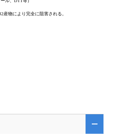
ノール、DTT等）
ene 32産物により完全に阻害される。