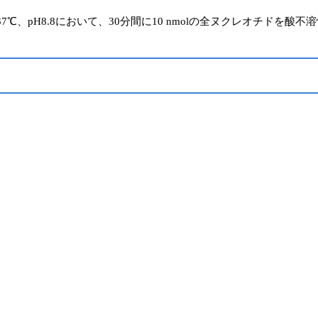
37℃、pH8.8において、30分間に10 nmolの全ヌクレオチドを