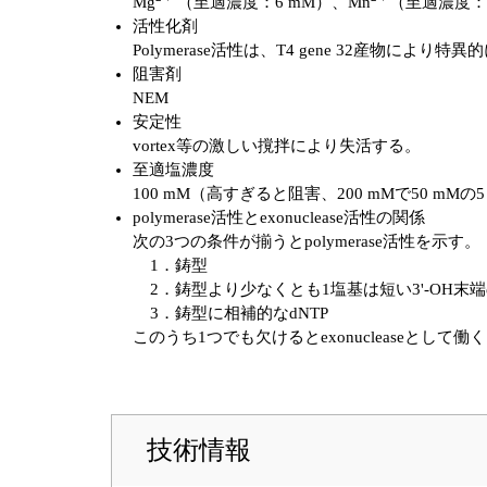
Mg
（至適濃度：6 mM）、Mn
（至適濃度：0.
活性化剤
Polymerase活性は、T4 gene 32産物によ
阻害剤
NEM
安定性
vortex等の激しい撹拌により失活する。
至適塩濃度
100 mM（高すぎると阻害、200 mMで50 mMの
polymerase活性とexonuclease活性の関係
次の3つの条件が揃うとpolymerase活性を示す。
1．鋳型
2．鋳型より少なくとも1塩基は短い3'-OH末
3．鋳型に相補的なdNTP
このうち1つでも欠けるとexonucleaseとして働
技術情報