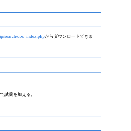
o.jp/search/doc_index.php
からダウンロードできま
番で試薬を加える。