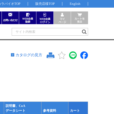
カラバイオTOP
販売店様TOP
English
カタログの見方
説明書、CoA
データシート
参考資料
カート