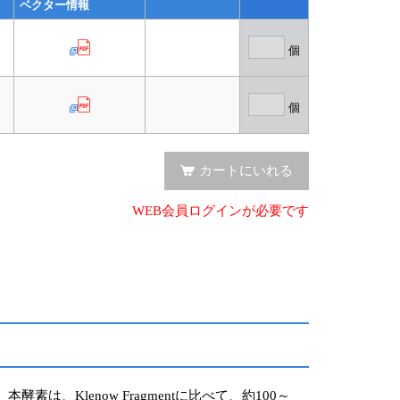
ベクター情報
個
個
カートにいれる
WEB会員ログインが必要です
、Klenow Fragmentに比べて、約100～