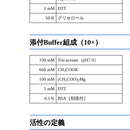
1 mM
DTT
50％
グリセロール
添付Buffer組成（10×）
330 mM
Tris-acetate（pH7.9）
660 mM
CH
COOK
3
100 mM
(CH
COO)
Mg
3
2
5 mM
DTT
0.1％
BSA［別添付］
活性の定義