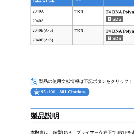
Takara Code
2040A
TKR
T4 DNA Poly
2040A
2040B(A×5)
TKR
T4 DNA Poly
2040B(A×5)
製品の使用文献情報は下記ボタンをクリック！（Powe
95
/100
881 Citations
Powered by Bioz
See more details on Bioz
製品説明
本酵素は、鋳型DNA、プライマー存在下でdNTPを基質