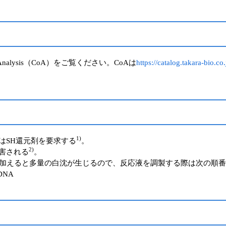
Analysis（CoA）をご覧ください。CoAは
https://catalog.takara-bio.c
1)
はSH還元剤を要求する
。
2)
阻害される
。
ンを直接加えると多量の白沈が生じるので、反応液を調製する際は次の順
DNA