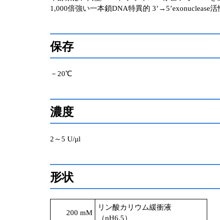
1,000倍強い一本鎖DNA特異的 3’→5’exonuclea
保存
－20℃
濃度
2～5 U/μl
形状
リン酸カリウム緩衝液
200 mM
（pH6.5）