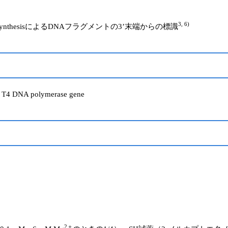
3, 6)
ent synthesisによるDNAフラグメントの3’末端からの標識
ge T4 DNA polymerase gene
2＋