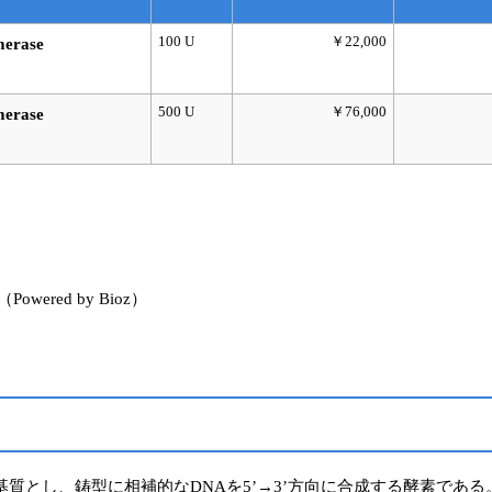
100 U
￥22,000
merase
500 U
￥76,000
merase
red by Bioz）
とし、鋳型に相補的なDNAを5’→3’方向に合成する酵素である。本酵素は