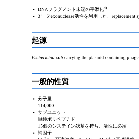
4)
DNAフラグメント末端の平滑化
3’→5’exonuclease活性を利用した、replacem
起源
Escherichia coli
carrying the plasmid containing pha
一般的性質
分子量
114,000
サブユニット
単純ポリペプチド
15個のシステイン残基を持ち、活性に必須
補因子
2＋
2＋