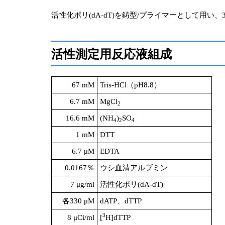
活性化ポリ(dA-dT)を鋳型/プライマーとして用い、
活性測定用反応液組成
67 mM
Tris-HCl（pH8.8）
6.7 mM
MgCl
2
16.6 mM
(NH
)
SO
4
2
4
1 mM
DTT
6.7 μM
EDTA
0.0167％
ウシ血清アルブミン
7 μg/ml
活性化ポリ(dA-dT)
各330 μM
dATP、dTTP
3
8 μCi/ml
[
H]dTTP