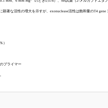
1 mM、6 mM Mg
のときの1/4）、SH試薬（2-メルカプトエタ
り特異的に顕著な活性の増大を示すが、exonuclease活性は飽和量のT4 g
5％）
端のプライマー
く。