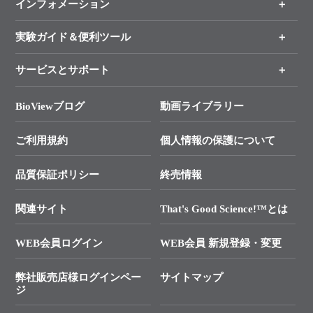
インフォメーション
オンライン注文
手法から製品を探す
新製品情報
実験ガイド＆便利ツール
キャンペーン
各種ご案内
サービスとサポート
リアルタイムPCR実験のススメ
タカラバイオ各種会員募集のお知らせ
遺伝子による検査のススメ
総合お問い合わせ
BioViewブログ
動画ライブラリー
終売製品のお知らせ
幹細胞・再生医療研究ガイド
├ テクニカルサポート 技術相談室
価格改定のご案内
ご利用規約
個人情報の保護について
クローニング実験ガイド
├ リアルタイムPCRサポートライン
学会展示・セミナーのご案内
SMARTer NGSポータルサイト
品質保証ポリシー
終売情報
├ 実験コンシェルジュ
技術セミナーのご案内
In-Fusion Cloning
├ 受託サービスお問い合わせ
プライマー設計
関連サイト
That's Good Science!™とは
タカラバイオ発表文献
└ カスタム製造お問い合わせ
Cut-Site Navigator
WEB会員ログイン
WEB会員 新規登録・変更
制限酵素切断サイトの検索
資料請求 試薬関連
ユーザーズボイス集
弊社販売店様ログインペー
サイトマップ
資料請求 機器関連
ジ
エピジェネティクス実験ガイド
資料請求 受託関連