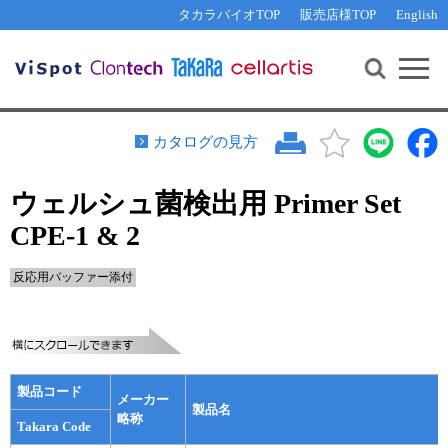
その他 ライセンスに関するご相談
機能解析・サイレンシング
資料請求
お問い合わせ
WEB会員登録
タカラバイオTOP
販売店様TOP
English
遺伝子組換え生物該当製品
Q&A
RNA合成・cDNA合成・クローニング
研究支援ツール
資料請求
制限酵素・電気泳動
Cut-Site Navigator 
制限酵素切断サイトの検索
サンプル請求
抗体・ELISA
カタログの見方
In-Fusion Cloning プライマー設計
核酸抽出・精製・標識
ウェルシュ菌検出用 Primer Set
抗体検索サイト
PCR・等温増幅
CPE-1 & 2
リアルタイムPCR
（インターカレーター法）
リアルタイムPCR（qPCR）
プライマー検索・注文
反応用バッファー添付
装置・ソフトウェア
リアルタイムPCR
（プローブ法）
プライマー・プローブ検索・注文
サンプル請求
機器ソフトウェア・ベクター配列ダウンロード
テクニカルサポートライン
製品コード
メーカー
製品名
ラーニングセンター
略称
Takara Code