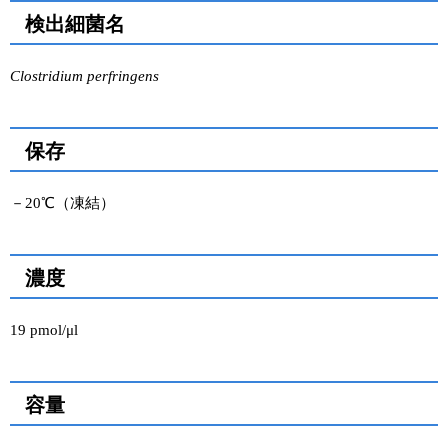
検出細菌名
ユーザーズボイス集
Clostridium perfringens
動画ライブラリー
Q&A
保存
－20℃（凍結）
濃度
19 pmol/μl
容量