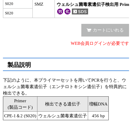
実験ガイド
S020
SMZ
ウェルシュ菌毒素遺伝子検出用 Primer S
リアルタイムPCR実験ガイド
S020
遺伝子検査ガイド（食品・水質・家畜他）
カートにいれる
NGSポータルサイト
WEB会員ログインが必要です
幹細胞・再生医療研究ガイド
製品説明
クローニング実験ガイド
細胞選択ガイド
下記のように、本プライマーセットを用いてPCRを行うと、ウ
ェルシュ菌毒素遺伝子（エンテロトキシン遺伝子）を特異的に
エピジェネティクス実験ガイド
検出できる。
Primer
RNAi実験ガイド
検出できる遺伝子
増幅DNA
(製品コード)
CPE-1＆2 (S020)
ウェルシュ菌毒素遺伝子
456 bp
アプリケーションノート
プロトコール集