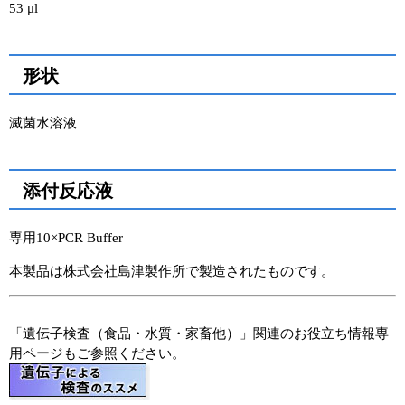
53 μl
形状
滅菌水溶液
添付反応液
専用10×PCR Buffer
本製品は株式会社島津製作所で製造されたものです。
「遺伝子検査（食品・水質・家畜他）」関連のお役立ち情報専
用ページもご参照ください。