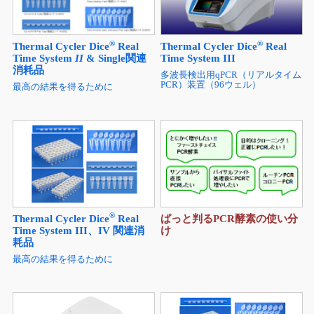
®
®
Thermal Cycler Dice
Real
Thermal Cycler Dice
Real
Time System
II
& Single関連
Time System III
消耗品
多波長検出用qPCR（リアルタイム
PCR）装置（96ウェル）
最高の結果を得るために
®
Thermal Cycler Dice
Real
ぱっと判るPCR酵素の使い分
Time System III、IV 関連消
け
耗品
最高の結果を得るために