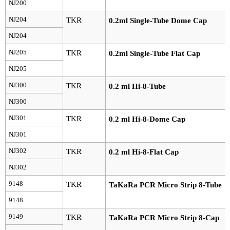
実験ガイド
NJ200
NJ204
TKR
0.2ml Single-Tube Dome Cap
リアルタイムPCR実験ガイド
NJ204
遺伝子検査ガイド（食品・水質・家畜他）
NJ205
TKR
0.2ml Single-Tube Flat Cap
NGSポータルサイト
NJ205
NJ300
TKR
0.2 ml Hi-8-Tube
幹細胞・再生医療研究ガイド
NJ300
クローニング実験ガイド
NJ301
TKR
0.2 ml Hi-8-Dome Cap
NJ301
細胞選択ガイド
NJ302
TKR
0.2 ml Hi-8-Flat Cap
エピジェネティクス実験ガイド
NJ302
RNAi実験ガイド
9148
TKR
TaKaRa PCR Micro Strip 8-Tube
9148
アプリケーションノート
9149
TKR
TaKaRa PCR Micro Strip 8-Cap
プロトコール集