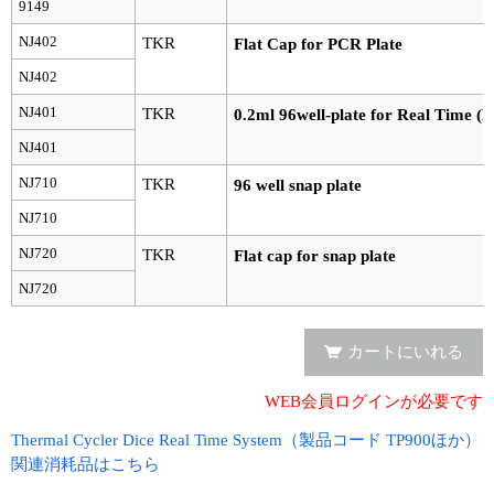
9149
ユーザーズボイス集
NJ402
TKR
Flat Cap for PCR Plate
NJ402
動画ライブラリー
NJ401
TKR
0.2ml 96well-plate for Real Time (F
Q&A
NJ401
NJ710
TKR
96 well snap plate
NJ710
NJ720
TKR
Flat cap for snap plate
NJ720
カートにいれる
WEB会員ログインが必要です
Thermal Cycler Dice Real Time System（製品コード TP900ほか）
関連消耗品はこちら