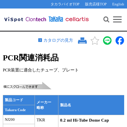
その他 ライセンスに関するご相談
機能解析・サイレンシング
資料請求
お問い合わせ
WEB会員登録
タカラバイオTOP
販売店様TOP
English
遺伝子組換え生物該当製品
Q&A
RNA合成・cDNA合成・クローニング
研究支援ツール
資料請求
制限酵素・電気泳動
Cut-Site Navigator 
制限酵素切断サイトの検索
サンプル請求
抗体・ELISA
カタログの見方
In-Fusion Cloning プライマー設計
核酸抽出・精製・標識
PCR関連消耗品
抗体検索サイト
PCR・等温増幅
リアルタイムPCR
（インターカレーター法）
PCR装置に適合したチューブ、プレート
リアルタイムPCR（qPCR）
プライマー検索・注文
装置・ソフトウェア
リアルタイムPCR
（プローブ法）
プライマー・プローブ検索・注文
サンプル請求
製品コード
メーカー
機器ソフトウェア・ベクター配列ダウンロード
製品名
テクニカルサポートライン
略称
Takara Code
ラーニングセンター
NJ200
TKR
0.2 ml Hi-Tube Dome Cap