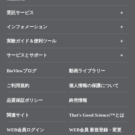
受託サービス
製品一覧
（分野、カテゴリーから探す）
インフォメーション
オンライン注文
手法から製品を探す
新製品情報
実験ガイド＆便利ツール
キャンペーン
各種ご案内
サービスとサポート
リアルタイムPCR実験のススメ
タカラバイオ各種会員募集のお知らせ
遺伝子による検査のススメ
総合お問い合わせ
BioViewブログ
動画ライブラリー
終売製品のお知らせ
幹細胞・再生医療研究ガイド
├ テクニカルサポート 技術相談室
価格改定のご案内
ご利用規約
個人情報の保護について
クローニング実験ガイド
├ リアルタイムPCRサポートライン
学会展示・セミナーのご案内
SMARTer NGSポータルサイト
品質保証ポリシー
終売情報
├ 実験コンシェルジュ
技術セミナーのご案内
In-Fusion Cloning
├ 受託サービスお問い合わせ
プライマー設計
関連サイト
That's Good Science!™とは
タカラバイオ発表文献
└ カスタム製造お問い合わせ
Cut-Site Navigator
WEB会員ログイン
WEB会員 新規登録・変更
制限酵素切断サイトの検索
資料請求 試薬関連