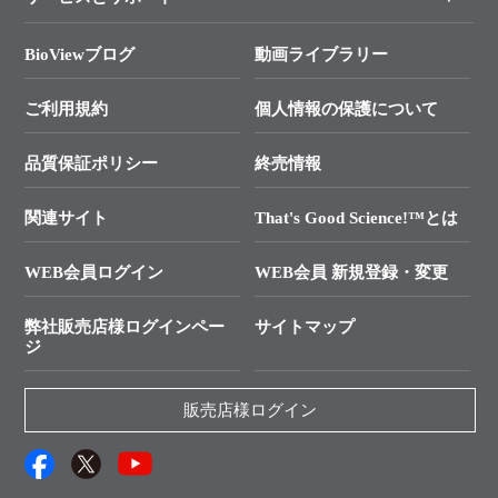
タカラバイオ各種会員募集のお知らせ
遺伝子による検査のススメ
総合お問い合わせ
BioViewブログ
動画ライブラリー
終売製品のお知らせ
幹細胞・再生医療研究ガイド
├ テクニカルサポート 技術相談室
価格改定のご案内
ご利用規約
個人情報の保護について
クローニング実験ガイド
├ リアルタイムPCRサポートライン
学会展示・セミナーのご案内
SMARTer NGSポータルサイト
品質保証ポリシー
終売情報
├ 実験コンシェルジュ
技術セミナーのご案内
In-Fusion Cloning
├ 受託サービスお問い合わせ
プライマー設計
関連サイト
That's Good Science!™とは
タカラバイオ発表文献
└ カスタム製造お問い合わせ
Cut-Site Navigator
WEB会員ログイン
WEB会員 新規登録・変更
制限酵素切断サイトの検索
資料請求 試薬関連
ユーザーズボイス集
弊社販売店様ログインペー
サイトマップ
資料請求 機器関連
ジ
エピジェネティクス実験ガイド
資料請求 受託関連
RNAi実験のススメ
資料請求 核酸抽出・精製カタログ
販売店様ログイン
抗体検索サイト
サンプル請求一覧
ダウンロードサービス