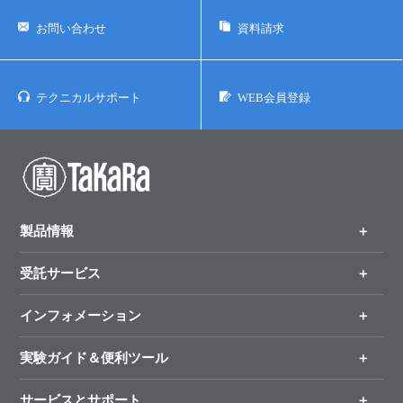
お問い合わせ
資料請求
テクニカルサポート
WEB会員登録
製品情報
受託サービス
製品一覧
（分野、カテゴリーから探す）
インフォメーション
オンライン注文
手法から製品を探す
新製品情報
実験ガイド＆便利ツール
キャンペーン
各種ご案内
サービスとサポート
リアルタイムPCR実験のススメ