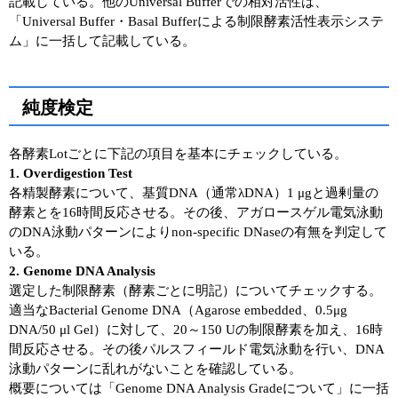
記載している。他のUniversal Bufferでの相対活性は、
実験ガイド
「Universal Buffer・Basal Bufferによる制限酵素活性表示システ
リアルタイムPCR実験ガイド
ム」に一括して記載している。
遺伝子検査ガイド（食品・水質・家畜他）
純度検定
NGSポータルサイト
各酵素Lotごとに下記の項目を基本にチェックしている。
幹細胞・再生医療研究ガイド
1. Overdigestion Test
各精製酵素について、基質DNA（通常λDNA）1 μgと過剰量の
クローニング実験ガイド
酵素とを16時間反応させる。その後、アガロースゲル電気泳動
のDNA泳動パターンによりnon-specific DNaseの有無を判定して
細胞選択ガイド
いる。
2. Genome DNA Analysis
エピジェネティクス実験ガイド
選定した制限酵素（酵素ごとに明記）についてチェックする。
適当なBacterial Genome DNA（Agarose embedded、0.5μg
RNAi実験ガイド
DNA/50 μl Gel）に対して、20～150 Uの制限酵素を加え、16時
間反応させる。その後パルスフィールド電気泳動を行い、DNA
アプリケーションノート
泳動パターンに乱れがないことを確認している。
概要については「Genome DNA Analysis Gradeについて」に一括
プロトコール集