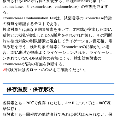
検出されるDNA断片長の変化から、各種Nuclease汚染（5'-
exonuclease、3'-exonuclease、endonuclease）の有無を判定す
る。
Exonuclease Contamination Testは、試薬溶液のExonuclease汚染
の有無を確認するテストである。
検出対象とは異なる制限酵素を用いて、3'末端が突出したDNA
断片と5'末端が突出したDNA断片をそれぞれ作製し、その両断
片を検出対象の制限酵素と混合してライゲーション反応後、電
気泳動を行う。検出対象の酵素にExonucleaseの汚染がない場
合、DNA断片が効率よくライゲーションされる。ライゲーショ
ンされていないDNA断片の有無により、検出対象酵素の
Exonuclease汚染の有無を判断する。
※
試験方法は各ロットのCoAをご確認ください。
保存温度・保存形状
各酵素とも－20℃で保存（ただし、
Aat
II については－80℃凍
結保存）。
各酵素とも一回程度の凍結溶解であれば失活はみられない。保