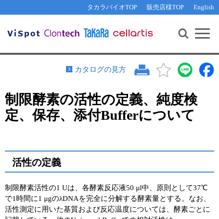
その他 ライセンスに関するご相談
機能解析・サイレンシング
資料請求
お問い合わせ
WEB会員登録
タカラバイオTOP
販売店様TOP
English
遺伝子組換え生物該当製品
Q&A
RNA合成・cDNA合成・クローニング
研究支援ツール
資料請求
制限酵素・電気泳動
Cut-Site Navigator 
制限酵素切断サイトの検索
サンプル請求
抗体・ELISA
カタログの見方
In-Fusion Cloning プライマー設計
核酸抽出・精製・標識
制限酵素の活性の定義、純度検
抗体検索サイト
PCR・等温増幅
定、保存、添付Bufferについて
リアルタイムPCR
（インターカレーター法）
リアルタイムPCR（qPCR）
プライマー検索・注文
装置・ソフトウェア
リアルタイムPCR
（プローブ法）
プライマー・プローブ検索・注文
活性の定義
サンプル請求
機器ソフトウェア・ベクター配列ダウンロード
テクニカルサポートライン
制限酵素活性の1 Uは、各酵素反応液50 μl中、原則として37℃
で1時間に1 μgのλDNAを完全に分解する酵素量とする。なお、
ラーニングセンター
活性測定に用いた基質および反応温度については、酵素ごとに