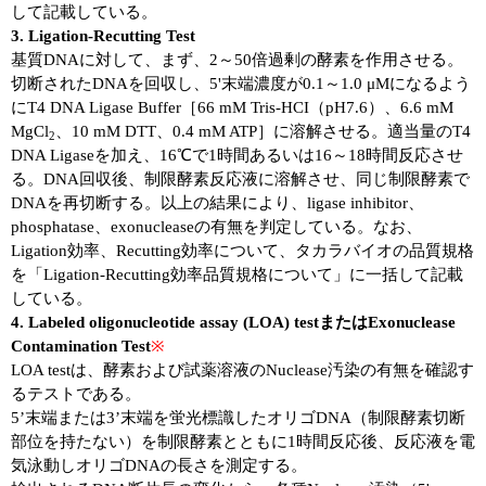
して記載している。
3. Ligation-Recutting Test
ユーザーズボイス集
基質DNAに対して、まず、2～50倍過剰の酵素を作用させる。
切断されたDNAを回収し、5'末端濃度が0.1～1.0 μMになるよう
動画ライブラリー
にT4 DNA Ligase Buffer［66 mM Tris-HCI（pH7.6）、6.6 mM
MgCl
、10 mM DTT、0.4 mM ATP］に溶解させる。適当量のT4
Q&A
2
DNA Ligaseを加え、16℃で1時間あるいは16～18時間反応させ
る。DNA回収後、制限酵素反応液に溶解させ、同じ制限酵素で
DNAを再切断する。以上の結果により、ligase inhibitor、
phosphatase、exonucleaseの有無を判定している。なお、
Ligation効率、Recutting効率について、タカラバイオの品質規格
を「Ligation-Recutting効率品質規格について」に一括して記載
している。
4. Labeled oligonucleotide assay (LOA) testまたはExonuclease
Contamination Test
※
LOA testは、酵素および試薬溶液のNuclease汚染の有無を確認す
るテストである。
5’末端または3’末端を蛍光標識したオリゴDNA（制限酵素切断
部位を持たない）を制限酵素とともに1時間反応後、反応液を電
気泳動しオリゴDNAの長さを測定する。