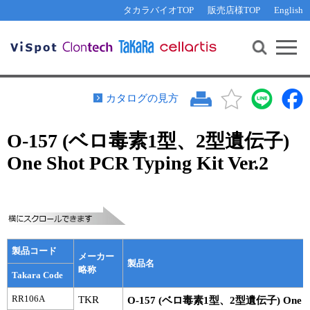
その他 ライセンスに関するご相談
機能解析・サイレンシング
資料請求
お問い合わせ
WEB会員登録
タカラバイオTOP
販売店様TOP
English
遺伝子組換え生物該当製品
Q&A
RNA合成・cDNA合成・クローニング
研究支援ツール
資料請求
制限酵素・電気泳動
Cut-Site Navigator 
制限酵素切断サイトの検索
サンプル請求
抗体・ELISA
カタログの見方
In-Fusion Cloning プライマー設計
核酸抽出・精製・標識
O-157 (ベロ毒素1型、2型遺伝子)
抗体検索サイト
PCR・等温増幅
One Shot PCR Typing Kit Ver.2
リアルタイムPCR
（インターカレーター法）
リアルタイムPCR（qPCR）
プライマー検索・注文
装置・ソフトウェア
リアルタイムPCR
（プローブ法）
プライマー・プローブ検索・注文
サンプル請求
製品コード
機器ソフトウェア・ベクター配列ダウンロード
メーカー
テクニカルサポートライン
製品名
略称
Takara Code
ラーニングセンター
RR106A
TKR
O-157 (ベロ毒素1型、2型遺伝子) One Shot 