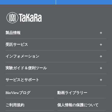
製品情報
受託サービス
製品一覧
（分野、カテゴリーから探す）
インフォメーション
オンライン注文
手法から製品を探す
新製品情報
実験ガイド＆便利ツール
キャンペーン
各種ご案内
サービスとサポート
リアルタイムPCR実験のススメ
タカラバイオ各種会員募集のお知らせ
遺伝子による検査のススメ
総合お問い合わせ
BioViewブログ
動画ライブラリー
終売製品のお知らせ
幹細胞・再生医療研究ガイド
├ テクニカルサポート 技術相談室
価格改定のご案内
ご利用規約
個人情報の保護について
クローニング実験ガイド
├ リアルタイムPCRサポートライン