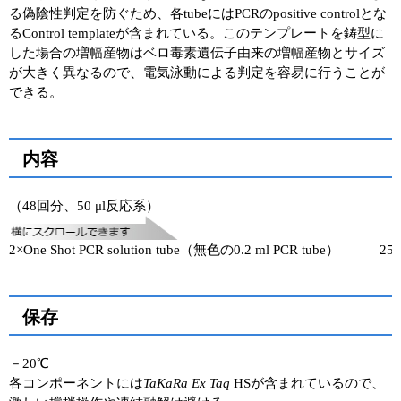
る偽陰性判定を防ぐため、各tubeにはPCRのpositive controlとな
ユーザーズボイス集
るControl templateが含まれている。このテンプレートを鋳型に
した場合の増幅産物はベロ毒素遺伝子由来の増幅産物とサイズ
動画ライブラリー
が大きく異なるので、電気泳動による判定を容易に行うことが
できる。
Q&A
内容
（48回分、50 μl反応系）
2×One Shot PCR solution tube（無色の0.2 ml PCR tube） 25 μ
保存
－20℃
各コンポーネントには
TaKaRa Ex Taq
HSが含まれているので、