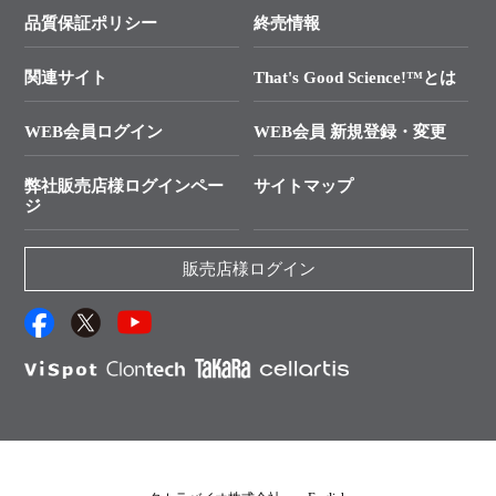
学会展示・セミナーのご案内
SMARTer NGSポータルサイト
品質保証ポリシー
終売情報
├ 実験コンシェルジュ
技術セミナーのご案内
In-Fusion Cloning
├ 受託サービスお問い合わせ
プライマー設計
関連サイト
That's Good Science!™とは
タカラバイオ発表文献
└ カスタム製造お問い合わせ
Cut-Site Navigator
WEB会員ログイン
WEB会員 新規登録・変更
制限酵素切断サイトの検索
資料請求 試薬関連
ユーザーズボイス集
弊社販売店様ログインペー
サイトマップ
資料請求 機器関連
ジ
エピジェネティクス実験ガイド
資料請求 受託関連
RNAi実験のススメ
資料請求 核酸抽出・精製カタログ
販売店様ログイン
抗体検索サイト
サンプル請求一覧
ダウンロードサービス
アプリケーションノート
（旧アプリの部屋）
プロトコール集
Q&A