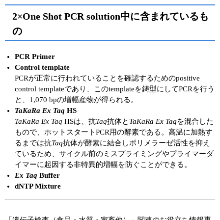
2×One Shot PCR solution中に含まれているも
の
PCR Primer
Control template
PCRが正常に行われていることを確認するためのpositive
control templateであり、このtemplateを鋳型にしてPCRを行う
と、1,070 bpの増幅産物が得られる。
TaKaRa Ex Taq
HS
TaKaRa Ex Taq
HSは、抗
Taq
抗体と
TaKaRa Ex Taq
を混合した
もので、ホットスタートPCR用の酵素である。高温に加熱す
るまでは抗
Taq
抗体が酵素に結合しポリメラーゼ活性を抑え
ているため、サイクル前のミスプライミングやプライマーダ
イマーに起因する非特異的増幅を防ぐことができる。
Ex Taq
Buffer
dNTP Mixture
「遺伝子検査（食品・水質・家畜他）」関連のお役立ち情報専