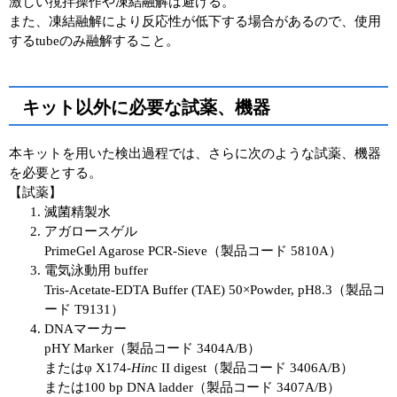
激しい撹拌操作や凍結融解は避ける。
また、凍結融解により反応性が低下する場合があるので、使用
するtubeのみ融解すること。
キット以外に必要な試薬、機器
本キットを用いた検出過程では、さらに次のような試薬、機器
を必要とする。
【試薬】
滅菌精製水
アガロースゲル
PrimeGel Agarose PCR-Sieve（製品コード 5810A）
電気泳動用 buffer
Tris-Acetate-EDTA Buffer (TAE) 50×Powder, pH8.3（製品コ
ード T9131）
DNAマーカー
pHY Marker（製品コード 3404A/B）
またはφ X174‐
Hin
c II digest（製品コード 3406A/B）
または100 bp DNA ladder（製品コード 3407A/B）