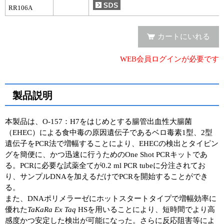
実験ガイド
RR106A
リアルタイムPCR実験ガイド
カートにいれる
遺伝子検査ガイド（食品・水質・家畜他）
WEB会員ログインが必要です
NGSポータルサイト
幹細胞・再生医療研究ガイド
製品説明
クローニング実験ガイド
本製品は、O-157：H7をはじめとする腸管出血性大腸菌
細胞選択ガイド
（EHEC）による食中毒の原因遺伝子であるベロ毒素1型、2型
遺伝子をPCR法で増幅することにより、EHECの検出とタイピン
エピジェネティクス実験ガイド
グを簡便に、かつ迅速に行うためのOne Shot PCRキットであ
る。PCRに必要な試薬全てが0.2 ml PCR tubeに分注されてお
RNAi実験ガイド
り、サンプルDNAを加えるだけでPCRを開始することができ
る。
アプリケーションノート
また、DNAポリメラーゼにホットスタートタイプで増幅効率に
優れた
TaKaRa Ex Taq
HSを用いることにより、短時間でより高
プロトコール集
感度かつ安定した検出が可能になった。さらに反応阻害等によ