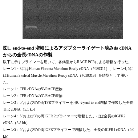
図1. end-to-end 増幅によるアダプターライゲート済みds cDNA
からの全長cDNAの作製
以下に示すプライマーを用いて、各鋳型からRACE PCRによる増幅を行った。
レーン1～3にはHuman Placenta Marathon-Ready cDNA（#639311）、レーン4, 5に
はHuman Skeletal Muscle Marathon-Ready cDNA（#639313）を鋳型として用い
た。
レーン1：TFR cDNAの5’-RACE産物
レーン2：TFR cDNAの3’-RACE産物
レーン3：5’および3’の両TFRプライマーを用いたend-to-end増幅で作製した全長
TFR cDNA（5.1 kb）
レーン4：5’および3’の両IGFR 2プライマーで増幅した、ほぼ全長のIGFR2
cDNA（8.8 kb）
レーン5：5’および3’の両IGFRプライマーで増幅した、全長のIGFR1 cDNA（5.0
kb）