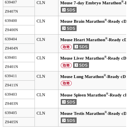
®
639407
CLN
Mouse 7-day Embryo Marathon
-R
ユーザーズボイス集
Z9407N
®
639400
CLN
Mouse Brain Marathon
-Ready cD
動画ライブラリー
Z9400N
Q&A
®
639404
CLN
Mouse Heart Marathon
-Ready cD
Z9404N
®
639401
CLN
Mouse Liver Marathon
-Ready cD
Z9401N
®
639411
CLN
Mouse Lung Marathon
-Ready cD
Z9411N
®
639403
CLN
Mouse Spleen Marathon
-Ready c
Z9403N
®
639405
CLN
Mouse Testis Marathon
-Ready cD
Z9405N