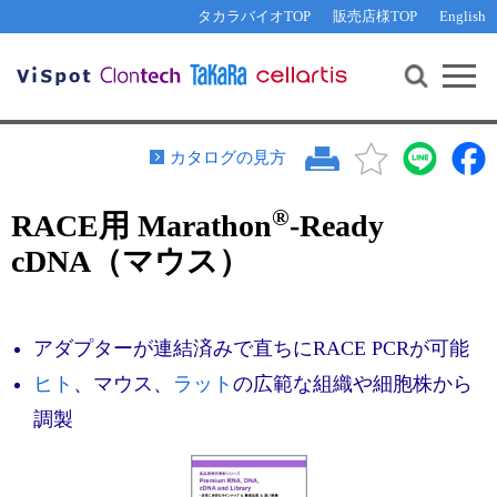
その他 ライセンスに関するご相談
機能解析・サイレンシング
資料請求
お問い合わせ
WEB会員登録
タカラバイオTOP
販売店様TOP
English
遺伝子組換え生物該当製品
Q&A
RNA合成・cDNA合成・クローニング
研究支援ツール
資料請求
制限酵素・電気泳動
Cut-Site Navigator 
制限酵素切断サイトの検索
サンプル請求
抗体・ELISA
カタログの見方
In-Fusion Cloning プライマー設計
核酸抽出・精製・標識
®
RACE用 Marathon
-Ready
抗体検索サイト
PCR・等温増幅
cDNA（マウス）
リアルタイムPCR
（インターカレーター法）
リアルタイムPCR（qPCR）
プライマー検索・注文
装置・ソフトウェア
リアルタイムPCR
（プローブ法）
アダプターが連結済みで直ちにRACE PCRが可能
プライマー・プローブ検索・注文
サンプル請求
ヒト
、マウス、
ラット
の広範な組織や細胞株から
機器ソフトウェア・ベクター配列ダウンロード
調製
テクニカルサポートライン
ラーニングセンター