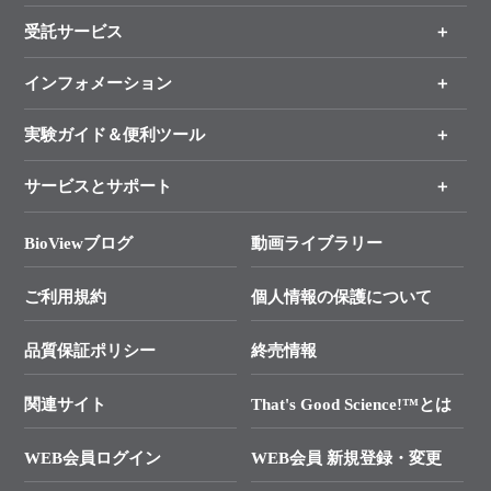
受託サービス
製品一覧
（分野、カテゴリーから探す）
インフォメーション
オンライン注文
手法から製品を探す
新製品情報
実験ガイド＆便利ツール
キャンペーン
各種ご案内
サービスとサポート
リアルタイムPCR実験のススメ
タカラバイオ各種会員募集のお知らせ
遺伝子による検査のススメ
総合お問い合わせ
BioViewブログ
動画ライブラリー
終売製品のお知らせ
幹細胞・再生医療研究ガイド
├ テクニカルサポート 技術相談室
価格改定のご案内
ご利用規約
個人情報の保護について
クローニング実験ガイド
├ リアルタイムPCRサポートライン
学会展示・セミナーのご案内
SMARTer NGSポータルサイト
品質保証ポリシー
終売情報
├ 実験コンシェルジュ
技術セミナーのご案内
In-Fusion Cloning
├ 受託サービスお問い合わせ
プライマー設計
関連サイト
That's Good Science!™とは
タカラバイオ発表文献
└ カスタム製造お問い合わせ
Cut-Site Navigator
WEB会員ログイン
WEB会員 新規登録・変更
制限酵素切断サイトの検索
資料請求 試薬関連