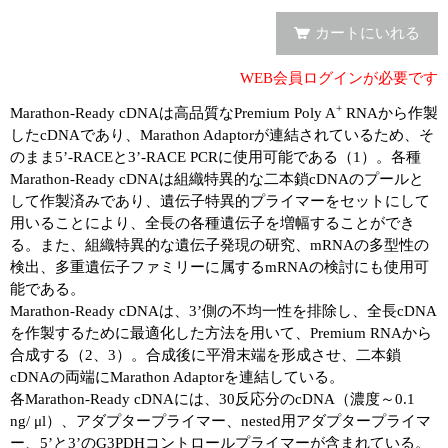
カートにいれる
WEB会員ログインが必要です
+
Marathon-Ready cDNAは高品質なPremium Poly A
RNAから作製
したcDNAであり、Marathon Adaptorが連結されているため、そ
のまま5’-RACEと3’-RACE PCRに使用可能である（1）。各種
Marathon-Ready cDNAは組織特異的な二本鎖cDNAのプールと
して作製済みであり、遺伝子特異的プライマーをセットにして
用いることにより、全長の各種遺伝子を増幅することができ
る。また、組織特異的な遺伝子発現の研究、mRNAの多型性の
検出、多重遺伝子ファミリーに属するmRNAの検討にも使用可
能である。
Marathon-Ready cDNAは、3’側の不均一性を排除し、全長cDNA
を作製するために最適化した方法を用いて、Premium RNAから
合成する（2、3）。合成後に平滑末端を形成させ、二本鎖
cDNAの両端にMarathon Adaptorを連結している。
各Marathon-Ready cDNAには、30反応分のcDNA（濃度～0.1
ng/ μl）、アダプタープライマー、nested用アダプタープライマ
ー、5’と3’のG3PDHコントロールプライマーが含まれている。