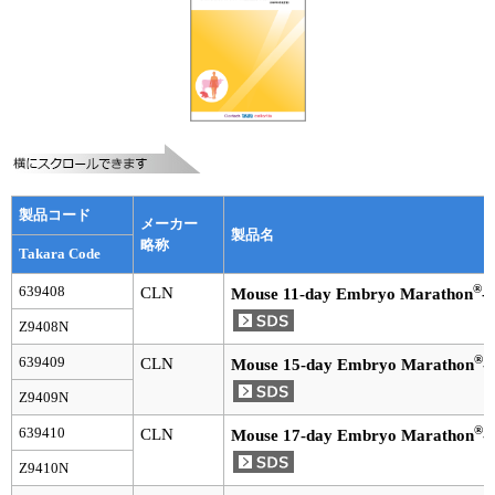
実験ガイド
リアルタイムPCR実験ガイド
遺伝子検査ガイド（食品・水質・家畜他）
NGSポータルサイト
幹細胞・再生医療研究ガイド
製品コード
メーカー
製品名
クローニング実験ガイド
略称
Takara Code
®
細胞選択ガイド
639408
CLN
Mouse 11-day Embryo Marathon
-
Z9408N
エピジェネティクス実験ガイド
®
639409
CLN
Mouse 15-day Embryo Marathon
-
RNAi実験ガイド
Z9409N
®
639410
CLN
Mouse 17-day Embryo Marathon
-
アプリケーションノート
Z9410N
プロトコール集