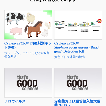
CycleavePCR™ 肉種判別キッ
CycleavePCR™
ト(6種)
Staphylococcus aureus
(DnaJ
gene) Detection Kit
ウシ、ブタ、ニワトリなどの6肉
種を判別
黄色ブドウ球菌の検出
ノロウイルス
赤痢菌および腸管侵入性大腸
菌 (EIEC)