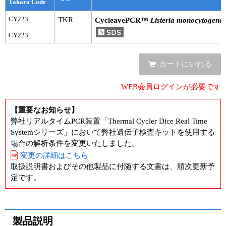
実験ガイド
Takara Code
CY223
TKR
CycleavePCR™
Listeria monocytogenes
リアルタイムPCR実験ガイド
CY223
遺伝子検査ガイド（食品・水質・家畜他）
カートにいれる
NGSポータルサイト
WEB会員ログインが必要です
幹細胞・再生医療研究ガイド
【重要なお知らせ】
クローニング実験ガイド
弊社リアルタイムPCR装置「Thermal Cycler Dice Real Time
Systemシリーズ」において弊社遺伝子検査キットを使用する
細胞選択ガイド
場合の解析条件を変更いたしました。
エピジェネティクス実験ガイド
変更の詳細はこちら
取扱説明書およびその他製品に付随する文書は、順次更新予
RNAi実験ガイド
定です。
アプリケーションノート
製品説明
プロトコール集