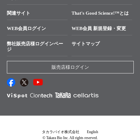
技術セミナーのご案内
In-Fusion Cloning
├ 受託サービスお問い合わせ
プライマー設計
関連サイト
That's Good Science!™とは
タカラバイオ発表文献
└ カスタム製造お問い合わせ
Cut-Site Navigator
WEB会員ログイン
WEB会員 新規登録・変更
制限酵素切断サイトの検索
資料請求 試薬関連
ユーザーズボイス集
弊社販売店様ログインペー
サイトマップ
資料請求 機器関連
ジ
エピジェネティクス実験ガイド
資料請求 受託関連
RNAi実験のススメ
資料請求 核酸抽出・精製カタログ
販売店様ログイン
抗体検索サイト
サンプル請求一覧
ダウンロードサービス
アプリケーションノート
（旧アプリの部屋）
プロトコール集
Q&A
タカラバイオ株式会社
English
© Takara Bio Inc. All rights reserved.
説明書・CoA・SDSを探す