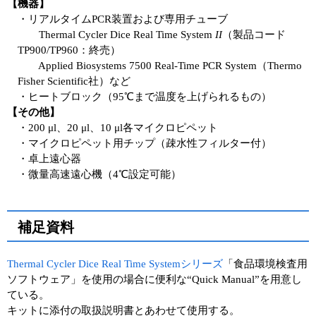
【機器】
・リアルタイムPCR装置および専用チューブ
Thermal Cycler Dice Real Time System
II
（製品コード
TP900/TP960：終売）
Applied Biosystems 7500 Real-Time PCR System（Thermo
Fisher Scientific社）など
・ヒートブロック（95℃まで温度を上げられるもの）
【その他】
・200 μl、20 μl、10 μl各マイクロピペット
・マイクロピペット用チップ（疎水性フィルター付）
・卓上遠心器
・微量高速遠心機（4℃設定可能）
補足資料
Thermal Cycler Dice Real Time Systemシリーズ
「食品環境検査用
ソフトウェア」を使用の場合に便利な“Quick Manual”を用意し
ている。
キットに添付の取扱説明書とあわせて使用する。