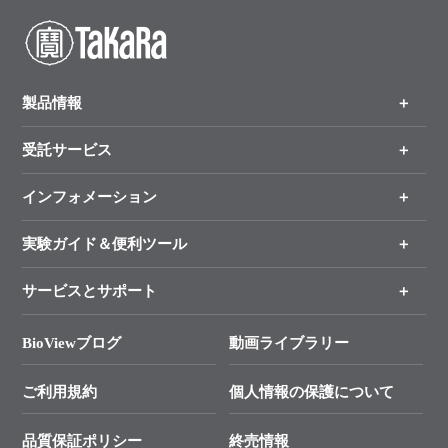
製品情報
受託サービス
製品一覧
（分野、カテゴリーから探す）
インフォメーション
オンライン注文
手法から製品を探す
新製品情報
実験ガイド＆便利ツール
キャンペーン
各種ご案内
サービスとサポート
リアルタイムPCR実験のススメ
タカラバイオ各種会員募集のお知らせ
遺伝子による検査のススメ
総合お問い合わせ
BioViewブログ
動画ライブラリー
終売製品のお知らせ
幹細胞・再生医療研究ガイド
├ テクニカルサポート 技術相談室
価格改定のご案内
ご利用規約
個人情報の保護について
クローニング実験ガイド
├ リアルタイムPCRサポートライン
学会展示・セミナーのご案内
SMARTer NGSポータルサイト
品質保証ポリシー
終売情報
├ 実験コンシェルジュ