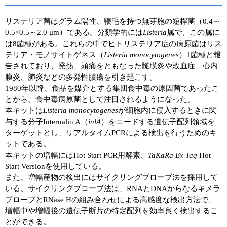
ユーザーズボイス集
リステリア菌はグラム陽性、鞭毛を持つ無芽胞の短桿菌（0.4～
0.5×0.5～2.0 μm）である。分類学的には
Listeria
属で、この属に
動画ライブラリー
は8菌種がある。これらの中でヒトリステリア症の病原菌はリス
テリア・モノサイトゲネス（
Listeria monocytogenes
）1菌種と報
Q&A
告されており、発熱、頭痛をともなった髄膜炎や敗血症、心内
膜炎、肺炎などの多発性膿瘍を引き起こす。
1980年以降、食品を媒介とする集団食中毒の原因菌であったこ
とから、食中毒病原菌として注目されるようになった。
本キットは
Listeria monocytogenes
が細胞内に侵入するときに関
与する分子Internalin A（
inlA
）をコードする遺伝子配列領域を
ターゲットとし、リアルタイムPCRによる検出を行うためのキ
ットである。
本キットの増幅にはHot Start PCR用酵素、
TaKaRa Ex Taq
Hot
Start Versionを使用している。
また、増幅産物の検出にはサイクリングプローブ法を採用して
いる。サイクリングプローブ法は、RNAとDNAからなるキメラ
プローブとRNase Hの組み合わせによる高感度な検出方法で、
増幅中や増幅後の遺伝子断片の特定配列を効率良く検出するこ
とができる。