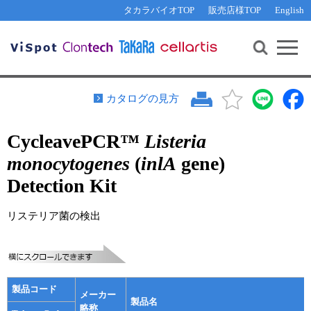
その他 ライセンスに関するご相談
機能解析・サイレンシング
資料請求
お問い合わせ
WEB会員登録
タカラバイオTOP
販売店様TOP
English
遺伝子組換え生物該当製品
Q&A
RNA合成・cDNA合成・クローニング
研究支援ツール
資料請求
制限酵素・電気泳動
Cut-Site Navigator 
制限酵素切断サイトの検索
サンプル請求
抗体・ELISA
カタログの見方
In-Fusion Cloning プライマー設計
核酸抽出・精製・標識
CycleavePCR™
Listeria
抗体検索サイト
PCR・等温増幅
monocytogenes
(
inlA
gene)
リアルタイムPCR
（インターカレーター法）
リアルタイムPCR（qPCR）
プライマー検索・注文
Detection Kit
装置・ソフトウェア
リアルタイムPCR
（プローブ法）
リステリア菌の検出
プライマー・プローブ検索・注文
サンプル請求
機器ソフトウェア・ベクター配列ダウンロード
テクニカルサポートライン
ラーニングセンター
製品コード
メーカー
製品名
略称