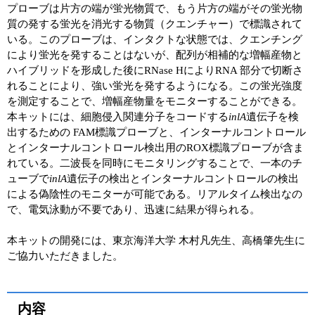
プローブは片方の端が蛍光物質で、もう片方の端がその蛍光物
質の発する蛍光を消光する物質（クエンチャー）で標識されて
いる。このプローブは、インタクトな状態では、クエンチング
により蛍光を発することはないが、配列が相補的な増幅産物と
ハイブリッドを形成した後にRNase HによりRNA 部分で切断さ
れることにより、強い蛍光を発するようになる。この蛍光強度
を測定することで、増幅産物量をモニターすることができる。
本キットには、細胞侵入関連分子をコードする
inlA
遺伝子を検
出するための FAM標識プローブと、インターナルコントロール
とインターナルコントロール検出用のROX標識プローブが含ま
れている。二波長を同時にモニタリングすることで、一本のチ
ューブで
inlA
遺伝子の検出とインターナルコントロールの検出
による偽陰性のモニターが可能である。リアルタイム検出なの
で、電気泳動が不要であり、迅速に結果が得られる。
本キットの開発には、東京海洋大学 木村凡先生、高橋肇先生に
ご協力いただきました。
内容