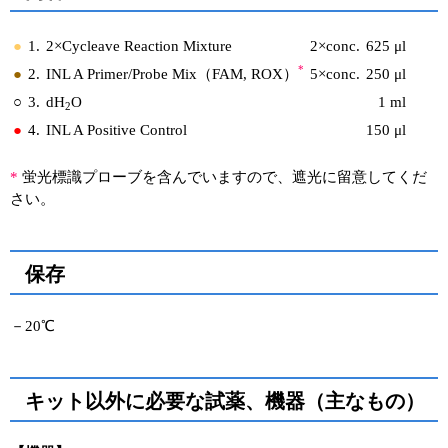
●
1.
2×Cycleave Reaction Mixture
2×conc.
625 μl
*
●
2.
INL A Primer/Probe Mix（FAM, ROX）
5×conc.
250 μl
○
3.
dH
O
1 ml
2
●
4.
INL A Positive Control
150 μl
*
蛍光標識プローブを含んでいますので、遮光に留意してくだ
さい。
保存
－20℃
キット以外に必要な試薬、機器（主なもの）