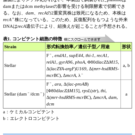
damまたはdcm methylaseの影響を受ける制限酵素で切断でき
る。なお、
dam
、
recA
の2重変異株は致死になるため、本株は
＋
recA
株になっている。このため、反復配列をもつような外来
DNAは
recA
遺伝子により、組換えが起こることが予想される。
表1. コンピテント細胞の特徴
Strain
形式転換効率／遺伝子型／用途
形状
－
F
,
endA1
,
supE44
,
thi-1
,
recA1
,
relA1
,
gyrA96
,
phoA
, Φ80d
lacZ
Δ
M15
,
Stellar
a, b
Δ(
lacZYA-argF
)
U169
, Δ(
mrr-hsdRMS-
－
mcrBC
), Δ
mcrA
, λ
－
F
,
ara
, Δ(
lac-proAB
)
[Φ80d
lacZΔM15
],
rpsL
(
str
),
thi
,
－
－
Stellar (dam
/dcm
)
a
Δ(
mrr-hsdRMS-mcrBC
), Δ
mcrA
,
dam
,
dcm
a：ケミカルコンピテント
b：エレクトロコンピテント