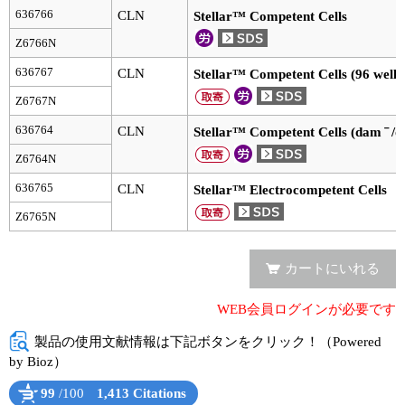
実験ガイド
636766
CLN
Stellar™ Competent Cells
リアルタイムPCR実験ガイド
Z6766N
636767
CLN
Stellar™ Competent Cells (96 well p
遺伝子検査ガイド（食品・水質・家畜他）
Z6767N
NGSポータルサイト
－
636764
CLN
Stellar™ Competent Cells (dam
/
幹細胞・再生医療研究ガイド
Z6764N
636765
CLN
Stellar™ Electrocompetent Cells
クローニング実験ガイド
Z6765N
細胞選択ガイド
カートにいれる
エピジェネティクス実験ガイド
WEB会員ログインが必要です
RNAi実験ガイド
製品の使用文献情報は下記ボタンをクリック！（Powered
アプリケーションノート
by Bioz）
99
/100
1,413 Citations
プロトコール集