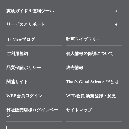
新製品情報
実験ガイド＆便利ツール
キャンペーン
各種ご案内
サービスとサポート
リアルタイムPCR実験のススメ
タカラバイオ各種会員募集のお知らせ
遺伝子による検査のススメ
総合お問い合わせ
BioViewブログ
動画ライブラリー
終売製品のお知らせ
幹細胞・再生医療研究ガイド
├ テクニカルサポート 技術相談室
価格改定のご案内
ご利用規約
個人情報の保護について
クローニング実験ガイド
├ リアルタイムPCRサポートライン
学会展示・セミナーのご案内
SMARTer NGSポータルサイト
品質保証ポリシー
終売情報
├ 実験コンシェルジュ
技術セミナーのご案内
In-Fusion Cloning
├ 受託サービスお問い合わせ
プライマー設計
関連サイト
That's Good Science!™とは
タカラバイオ発表文献
└ カスタム製造お問い合わせ
Cut-Site Navigator
WEB会員ログイン
WEB会員 新規登録・変更
制限酵素切断サイトの検索
資料請求 試薬関連
ユーザーズボイス集
弊社販売店様ログインペー
サイトマップ
資料請求 機器関連
ジ
エピジェネティクス実験ガイド
資料請求 受託関連
RNAi実験のススメ