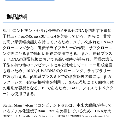
Powered by Bioz
See more details on Bioz
ユーザーズボイス集
製品説明
動画ライブラリー
Stellarコンピテントセルは外来のメチル化DNAを切断する遺伝
Q&A
子群
mrr
,
hsdRMS
,
mcrBC
,
mcrA
を欠失している。さらに、非常
に高い形質転換能力を持っているため、メチル化されたDNAの
クローニングから、遺伝子ライブラリーの作製、サブクローニ
ング等に至るまで幅広い用途に使用できる。また、長鎖プラス
ミドDNAの形質転換においても高い効率が得られ、同様の遺伝
子型を持つ他のコンピテントセルと比較してコロニー形成速度
も速いため、10 kb以上のDNAのクローニング、ライブラリー
作製も行える。pUC系プラスミドでの形質転換の際には、β-ガ
ラクトシダーゼのα-相補性を利用し、X-Gal添加により組換え体
－
の選別が容易となる。F
であるため、BAC、フォスミドベクタ
ーにも使用できる。
－
－
Stellar (dam
/dcm
)コンピテントセルは、本来大腸菌が持って
いるメチル化遺伝子
dam
、
dcm
を欠損しているため、DNAが大
腸菌によりメチル化されない。本製品で調製されたplasmidは