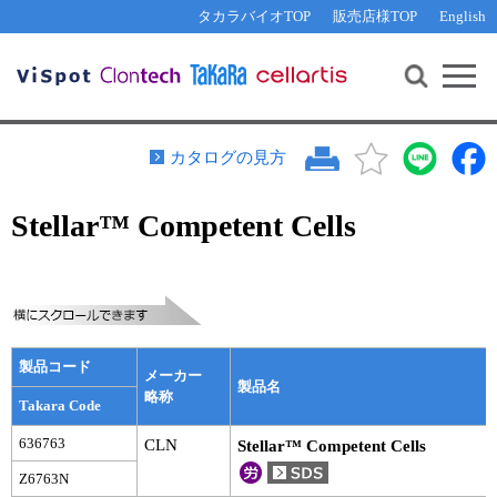
その他 ライセンスに関するご相談
機能解析・サイレンシング
資料請求
お問い合わせ
WEB会員登録
タカラバイオTOP
販売店様TOP
English
遺伝子組換え生物該当製品
Q&A
RNA合成・cDNA合成・クローニング
研究支援ツール
資料請求
制限酵素・電気泳動
Cut-Site Navigator 
制限酵素切断サイトの検索
サンプル請求
抗体・ELISA
カタログの見方
In-Fusion Cloning プライマー設計
核酸抽出・精製・標識
Stellar™ Competent Cells
抗体検索サイト
PCR・等温増幅
リアルタイムPCR
（インターカレーター法）
リアルタイムPCR（qPCR）
プライマー検索・注文
装置・ソフトウェア
リアルタイムPCR
（プローブ法）
プライマー・プローブ検索・注文
サンプル請求
製品コード
メーカー
製品名
略称
Takara Code
機器ソフトウェア・ベクター配列ダウンロード
テクニカルサポートライン
636763
CLN
Stellar™ Competent Cells
ラーニングセンター
Z6763N