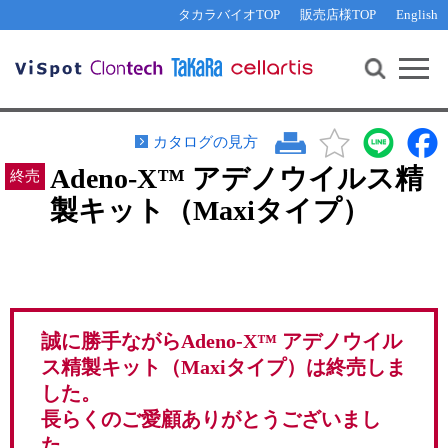
その他 ライセンスに関するご相談
機能解析・サイレンシング
資料請求
お問い合わせ
WEB会員登録
タカラバイオTOP
販売店様TOP
English
遺伝子組換え生物該当製品
Q&A
RNA合成・cDNA合成・クローニング
研究支援ツール
資料請求
制限酵素・電気泳動
Cut-Site Navigator 
制限酵素切断サイトの検索
サンプル請求
抗体・ELISA
カタログの見方
In-Fusion Cloning プライマー設計
核酸抽出・精製・標識
Adeno-X™ アデノウイルス精
抗体検索サイト
製キット（Maxiタイプ）
PCR・等温増幅
リアルタイムPCR
（インターカレーター法）
リアルタイムPCR（qPCR）
プライマー検索・注文
装置・ソフトウェア
リアルタイムPCR
（プローブ法）
プライマー・プローブ検索・注文
サンプル請求
誠に勝手ながら
Adeno-X™ アデノウイル
ス精製キット（Maxiタイプ）
は終売しま
機器ソフトウェア・ベクター配列ダウンロード
テクニカルサポートライン
した。
ラーニングセンター
長らくのご愛顧ありがとうございまし
た。