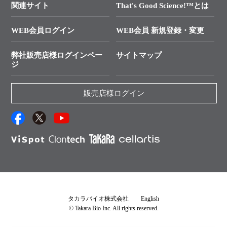
├ 受託サービスお問い合わせ
プライマー設計
関連サイト
That's Good Science!™とは
タカラバイオ発表文献
└ カスタム製造お問い合わせ
Cut-Site Navigator
WEB会員ログイン
WEB会員 新規登録・変更
制限酵素切断サイトの検索
資料請求 試薬関連
ユーザーズボイス集
弊社販売店様ログインペー
サイトマップ
資料請求 機器関連
ジ
エピジェネティクス実験ガイド
資料請求 受託関連
RNAi実験のススメ
資料請求 核酸抽出・精製カタログ
販売店様ログイン
抗体検索サイト
サンプル請求一覧
ダウンロードサービス
アプリケーションノート
（旧アプリの部屋）
プロトコール集
Q&A
タカラバイオ株式会社
English
© Takara Bio Inc. All rights reserved.
説明書・CoA・SDSを探す