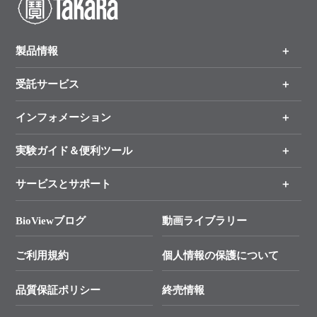
製品情報
受託サービス
製品一覧
（分野、カテゴリーから探す）
インフォメーション
オンライン注文
手法から製品を探す
新製品情報
実験ガイド＆便利ツール
キャンペーン
各種ご案内
サービスとサポート
リアルタイムPCR実験のススメ
タカラバイオ各種会員募集のお知らせ
遺伝子による検査のススメ
総合お問い合わせ
BioViewブログ
動画ライブラリー
終売製品のお知らせ
幹細胞・再生医療研究ガイド
├ テクニカルサポート 技術相談室
価格改定のご案内
ご利用規約
個人情報の保護について
クローニング実験ガイド
├ リアルタイムPCRサポートライン
学会展示・セミナーのご案内
SMARTer NGSポータルサイト
品質保証ポリシー
終売情報
├ 実験コンシェルジュ
技術セミナーのご案内
In-Fusion Cloning