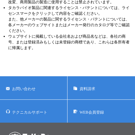
改変、商用製品の製造に使用することは禁止されています。
タカラバイオ製品に関連するライセンス・パテントについては、ライ
ユーザーズボイス集
センスマークをクリックして内容をご確認ください。
また、他メーカーの製品に関するライセンス・パテントについては、
動画ライブラリー
各メーカーのウェブサイトまたはメーカー発行のカタログ等でご確認
ください。
ウェブサイトに掲載している会社名および商品名などは、各社の商
Q&A
号、または登録済みもしくは未登録の商標であり、これらは各所有者
に帰属します。
お問い合わせ
資料請求
テクニカルサポート
WEB会員登録