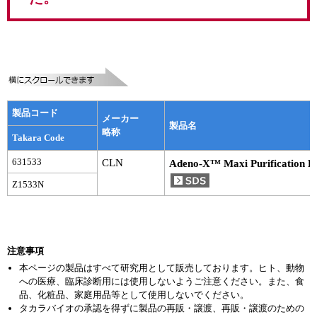
実験ガイド
リアルタイムPCR実験ガイド
遺伝子検査ガイド（食品・水質・家畜他）
NGSポータルサイト
製品コード
メーカー
幹細胞・再生医療研究ガイド
製品名
略称
Takara Code
クローニング実験ガイド
631533
CLN
Adeno-X™ Maxi Purification K
Z1533N
細胞選択ガイド
エピジェネティクス実験ガイド
RNAi実験ガイド
注意事項
本ページの製品はすべて研究用として販売しております。ヒト、動物
アプリケーションノート
への医療、臨床診断用には使用しないようご注意ください。また、食
品、化粧品、家庭用品等として使用しないでください。
タカラバイオの承認を得ずに製品の再販・譲渡、再販・譲渡のための
プロトコール集