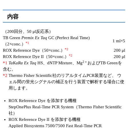
内容
（200回分、50 μl反応系）
TB Green
Premix Ex Taq
GC (Perfect Real Time)
1 ml×5
*1
（2×conc.）
*2
ROX Reference Dye（50×conc.）
200 μl
*2
ROX Reference Dye II（50×conc.）
200 μl
2＋
*1
TaKaRa Ex Taq
HS、dNTP Mixture、Mg
およびTB Greenを
含む。
*2
Thermo Fisher Scientific社のリアルタイムPCR装置など、 ウ
ェル間の蛍光シグナルの補正を行う装置で解析する場合に使
用します。
ROX Reference Dye を添加する機種
StepOnePlus Real-Time PCR System（Thermo Fisher Scientific
社）
ROX Reference Dye II を添加する機種
Applied Biosystems 7500/7500 Fast Real-Time PCR