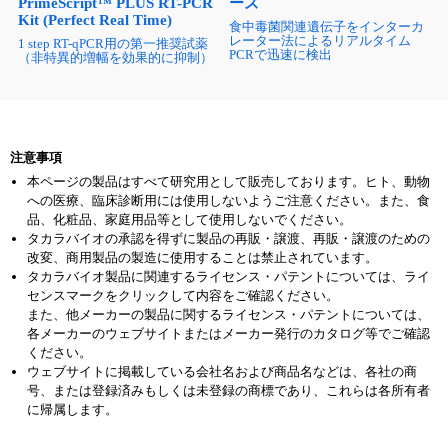
PrimeScript™ PLUS RT-PCR
ーズ
Kit (Perfect Real Time)
食中毒菌関連遺伝子をインターカ
レーター法によるリアルタイム
1 step RT-qPCR用の第一推奨試薬
PCRで迅速に検出
（非特異的増幅を効果的に抑制）
注意事項
本ページの製品はすべて研究用として販売しております。ヒト、動物
への医療、臨床診断用には使用しないようご注意ください。また、食
品、化粧品、家庭用品等として使用しないでください。
タカラバイオの承認を得ずに製品の再販・譲渡、再販・譲渡のための
改変、商用製品の製造に使用することは禁止されています。
タカラバイオ製品に関連するライセンス・パテントについては、ライ
センスマークをクリックして内容をご確認ください。
また、他メーカーの製品に関するライセンス・パテントについては、
各メーカーのウェブサイトまたはメーカー発行のカタログ等でご確認
ください。
ウェブサイトに掲載している会社名および商品名などは、各社の商
号、または登録済みもしくは未登録の商標であり、これらは各所有者
に帰属します。