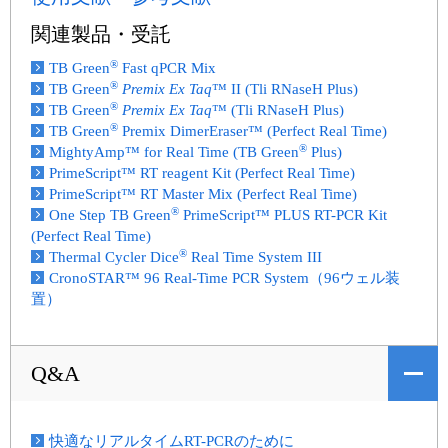
関連製品・受託
®
TB Green
Fast qPCR Mix
®
TB Green
Premix Ex Taq
™ II (Tli RNaseH Plus)
®
TB Green
Premix Ex Taq
™ (Tli RNaseH Plus)
®
TB Green
Premix DimerEraser™ (Perfect Real Time)
®
MightyAmp™ for Real Time (TB Green
Plus)
PrimeScript™ RT reagent Kit (Perfect Real Time)
PrimeScript™ RT Master Mix (Perfect Real Time)
®
One Step TB Green
PrimeScript™ PLUS RT-PCR Kit
(Perfect Real Time)
®
Thermal Cycler Dice
Real Time System III
CronoSTAR™ 96 Real-Time PCR System（96ウェル装
置）
Q&A
快適なリアルタイムRT-PCRのために