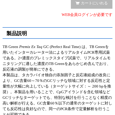
カートにいれる
ユーザーズボイス集
WEB会員ログインが必要です
動画ライブラリー
Q&A
製品説明
TB Green
Premix Ex Taq
GC (Perfect Real Time) は、TB Greenを
用いたインターカレーター法によるリアルタイムPCR専用試薬
である。2×濃度のプレミックスタイプ試薬で、リアルタイムモ
ニタリングに適した濃度のTB Greenをあらかじめ含んでおり、
反応液の調製が簡単にできる。
本製品は、タカラバイオ独自の添加因子と反応液組成の改良に
より、GC含量60～70％のGCリッチな領域に対する反応性と定
量性が大幅に向上している（ターゲットサイズ：～ 200 bpを推
奨）。本製品を用いることで、CpGアイランドを含む領域など
GCリッチなターゲットでも、特別な検討を行うことなく精度の
高い解析が行える。GC含量60％以下の通常のターゲットに対し
ても反応性は良好なので、同一のPCR条件で定量解析を行うこ
とが可能である。