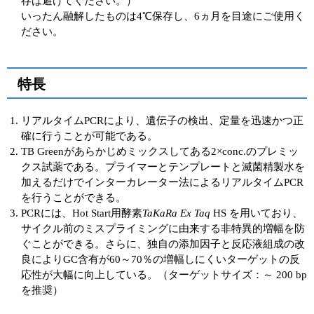
存は避けてください。）
いったん融解したものは4℃保存し、6ヵ月を目途にご使用く
ださい。
特長
リアルタイムPCRにより、遺伝子の検出、定量を迅速かつ正
確に行うことが可能である。
TB Greenがあらかじめミックスしてある2×conc.のプレミッ
クス試薬である。プライマーとテンプレートと滅菌精製水を
加えるだけでインターカレーター法によるリアルタイムPCR
を行うことができる。
PCRには、Hot Start用酵素
TaKaRa Ex Taq
HS を用いており、
サイクル前のミスプライミングに由来する非特異的増幅を防
ぐことができる。さらに、独自の添加因子と反応液組成の改
良によりGC含有が60～70％の増幅しにくいターゲットの反
応性が大幅に向上している。（ターゲットサイズ：～ 200 bp
を推奨）