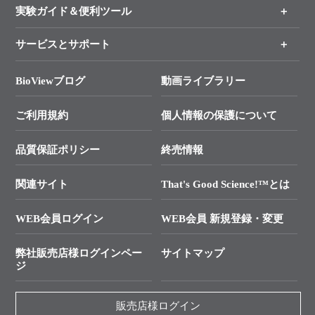
新製品情報
実験ガイド＆便利ツール
キャンペーン
各種ご案内
サービスとサポート
リアルタイムPCR実験のススメ
タカラバイオ各種会員募集のお知らせ
遺伝子による検査のススメ
総合お問い合わせ
BioViewブログ
動画ライブラリー
終売製品のお知らせ
幹細胞・再生医療研究ガイド
├ テクニカルサポート 技術相談室
価格改定のご案内
ご利用規約
個人情報の保護について
クローニング実験ガイド
├ リアルタイムPCRサポートライン
学会展示・セミナーのご案内
SMARTer NGSポータルサイト
品質保証ポリシー
終売情報
├ 実験コンシェルジュ
技術セミナーのご案内
In-Fusion Cloning
├ 受託サービスお問い合わせ
プライマー設計
関連サイト
That's Good Science!™とは
タカラバイオ発表文献
└ カスタム製造お問い合わせ
Cut-Site Navigator
WEB会員ログイン
WEB会員 新規登録・変更
制限酵素切断サイトの検索
資料請求 試薬関連
ユーザーズボイス集
弊社販売店様ログインペー
サイトマップ
資料請求 機器関連
ジ
エピジェネティクス実験ガイド
資料請求 受託関連
RNAi実験のススメ
資料請求 核酸抽出・精製カタログ
販売店様ログイン