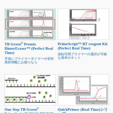
®
PrimeScript™ RT reagent Kit
TB Green
Premix
(Perfect Real Time)
DimerEraser™ (Perfect Real
Time)
逆転写用プライマーの選択が可能
な基本のキット
手強いプライマーダイマーや非特
異的増幅にお困りなら
®
One Step TB Green
QuickPrimer (Real Time)シリ