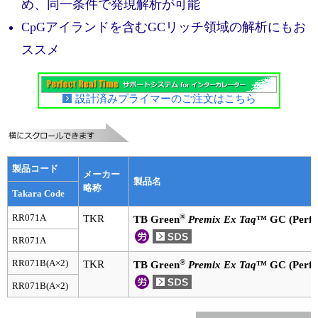
実験ガイド
め、同一条件で発現解析が可能
CpGアイランドを含むGCリッチ領域の解析にもお
リアルタイムPCR実験ガイド
ススメ
遺伝子検査ガイド（食品・水質・家畜他）
NGSポータルサイト
設計済みプライマーのご注文はこちら
幹細胞・再生医療研究ガイド
クローニング実験ガイド
製品コード
メーカー
製品名
細胞選択ガイド
略称
Takara Code
®
エピジェネティクス実験ガイド
RR071A
TKR
TB Green
Premix Ex Taq
™ GC (Perfe
RR071A
RNAi実験ガイド
®
RR071B(A×2)
TKR
TB Green
Premix Ex Taq
™ GC (Perfe
アプリケーションノート
RR071B(A×2)
プロトコール集