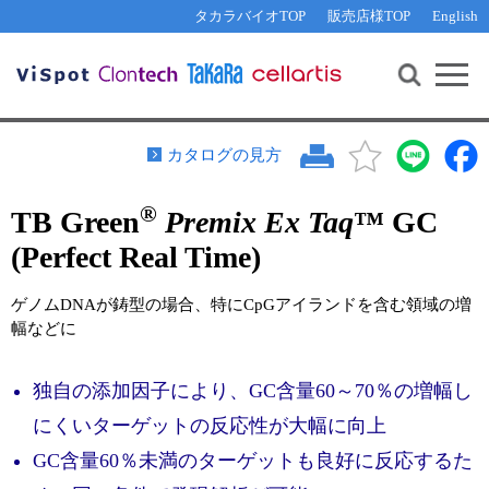
その他 ライセンスに関するご相談
機能解析・サイレンシング
資料請求
お問い合わせ
WEB会員登録
タカラバイオTOP
販売店様TOP
English
遺伝子組換え生物該当製品
Q&A
RNA合成・cDNA合成・クローニング
研究支援ツール
資料請求
制限酵素・電気泳動
Cut-Site Navigator 
制限酵素切断サイトの検索
サンプル請求
抗体・ELISA
カタログの見方
In-Fusion Cloning プライマー設計
核酸抽出・精製・標識
®
TB Green
Premix Ex Taq
™ GC
抗体検索サイト
PCR・等温増幅
(Perfect Real Time)
リアルタイムPCR
（インターカレーター法）
リアルタイムPCR（qPCR）
プライマー検索・注文
ゲノムDNAが鋳型の場合、特にCpGアイランドを含む領域の増
装置・ソフトウェア
幅などに
リアルタイムPCR
（プローブ法）
プライマー・プローブ検索・注文
サンプル請求
独自の添加因子により、GC含量60～70％の増幅し
機器ソフトウェア・ベクター配列ダウンロード
テクニカルサポートライン
にくいターゲットの反応性が大幅に向上
ラーニングセンター
GC含量60％未満のターゲットも良好に反応するた