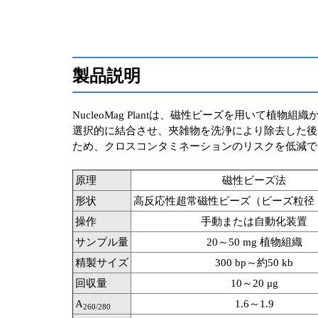
製品説明
NucleoMag Plantは、磁性ビーズを用いて植物
選択的に結合させ、夾雑物を洗浄により除去した後
ため、クロスコンタミネーションのリスクを低減で
原理
磁性ビーズ法
形状
高反応性超常磁性ビーズ（ビーズ粒径：1
操作
手動または自動化装置
サンプル量
20～50 mg 植物組織
精製サイズ
300 bp～約50 kb
回収量
10～20 μg
A
1.6～1.9
260/280