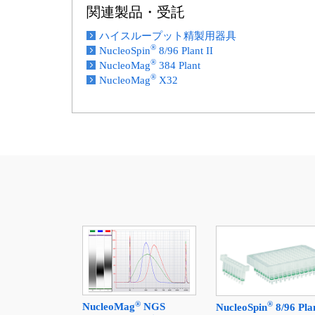
関連製品・受託
ハイスループット精製用器具
®
NucleoSpin
8/96 Plant II
®
NucleoMag
384 Plant
®
NucleoMag
X32
®
®
NucleoMag
NGS
NucleoSpin
8/96 Pla