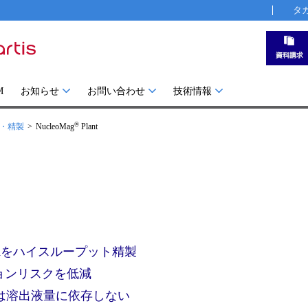
タ
M
お知らせ
お問い合わせ
技術情報
®
出・精製
NucleoMag
Plant
Aをハイスループット精製
ョンリスクを低減
収率は溶出液量に依存しない