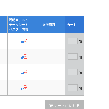
説明書、CoA
データシート
参考資料
カート
ベクター情報
個
個
個
個
カートにいれる