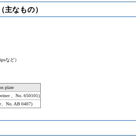
（主なもの）
Stripsなど）
n plate
(Greiner 、No. 650101)
ne、No. AB 0407)