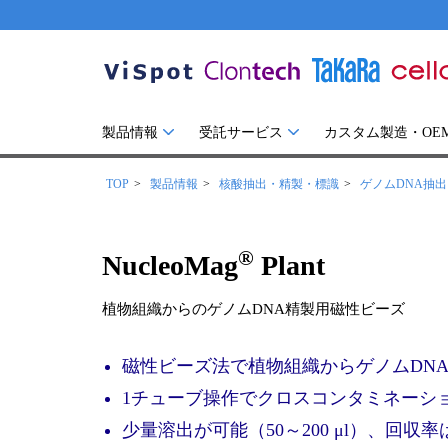
製品情報
受託サービス
カスタム製造・OE
TOP
製品情報
核酸抽出・精製・標識
ゲノムDNA抽
®
NucleoMag
Plant
植物組織からのゲノムDNA精製用磁性ビーズ
磁性ビーズ法で植物組織からゲノムDN
1チューブ操作でクロスコンタミネーシ
少量溶出が可能（50～200 μl）、回