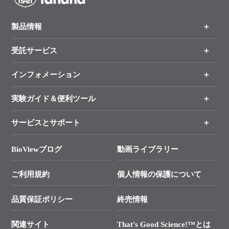
製品情報
受託サービス
製品一覧
（分野、カテゴリーから探す）
インフォメーション
オンライン注文
手法から製品を探す
新製品情報
実験ガイド＆便利ツール
キャンペーン
各種ご案内
サービスとサポート
リアルタイムPCR実験のススメ
タカラバイオ各種会員募集のお知らせ
遺伝子による検査のススメ
総合お問い合わせ
BioViewブログ
動画ライブラリー
終売製品のお知らせ
幹細胞・再生医療研究ガイド
├ テクニカルサポート 技術相談室
価格改定のご案内
ご利用規約
個人情報の保護について
クローニング実験ガイド
├ リアルタイムPCRサポートライン
学会展示・セミナーのご案内
SMARTer NGSポータルサイト
品質保証ポリシー
終売情報
├ 実験コンシェルジュ
技術セミナーのご案内
In-Fusion Cloning
├ 受託サービスお問い合わせ
プライマー設計
関連サイト
That's Good Science!™とは
タカラバイオ発表文献